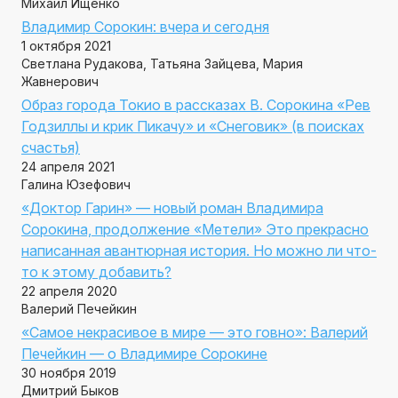
Михаил Ищенко
Владимир Сорокин: вчера и сегодня
1 октября 2021
Светлана Рудакова, Татьяна Зайцева, Мария
Жавнерович
Образ города Токио в рассказах В. Сорокина «Рев
Годзиллы и крик Пикачу» и «Снеговик» (в поисках
счастья)
24 апреля 2021
Галина Юзефович
«Доктор Гарин» — новый роман Владимира
Сорокина, продолжение «Метели» Это прекрасно
написанная авантюрная история. Но можно ли что-
то к этому добавить?
22 апреля 2020
Валерий Печейкин
«Самое некрасивое в мире — это говно»: Валерий
Печейкин — о Владимире Сорокине
30 ноября 2019
Дмитрий Быков