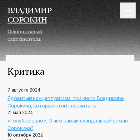
Перейти к основному содержанию
ВЛАДИМИР
СОРОКИН
Официальный
сайт писателя
Критика
7 августа 2024
Ядовитый концептуализм: три книги Владимира
Сорокина, которые стоит прочитать
21 мая 2024
«Голубое сало». О чём самый скандальный роман
Сорокина?
10 октября 2022