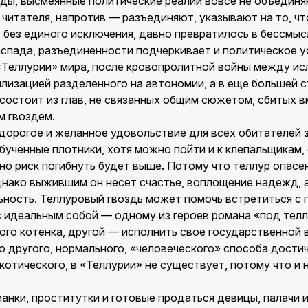
оды, высмеянные политические реалии вовсе не объединя
и читателя, напротив — разъединяют, указывают на то, что
 без единого исключения, давно превратилось в бессмыс
спада, разъединенности подчеркивает и политическое 
«Теллурии» мира, после кровопролитной войны между и
илизацией разделенного на автономии, а в еще большей 
 состоит из глав, не связанных общим сюжетом, сбитых 
 гвоздем.
 дорогое и желанное удовольствие для всех обитателей 
обученные плотники, хотя можно пойти и к клепальщикам,
но риск погибнуть будет выше. Потому что теллур опасен
днако выжившим он несет счастье, воплощение надежд, а
ьность. Теллуровый гвоздь может помочь встретиться с
с идеальным собой — одному из героев романа «под тел
бого котенка, другой — исполнить свое государственной
о другого, нормального, «человеческого» способа дости
ркотического, в «Теллурии» не существует, потому что и 
анки, проститутки и готовые продаться девицы, палачи 