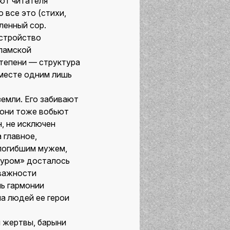
ют читателя
 все это (стихи,
ленный сор.
устройство
сламской
степени — структура
вместе одним лишь
земли. Его забивают
 они тоже вобьют
, не исключен
 главное,
 погибшим мужем,
луром» досталось
 важности
чь гармонии
на людей ее герои
и жертвы, барыни