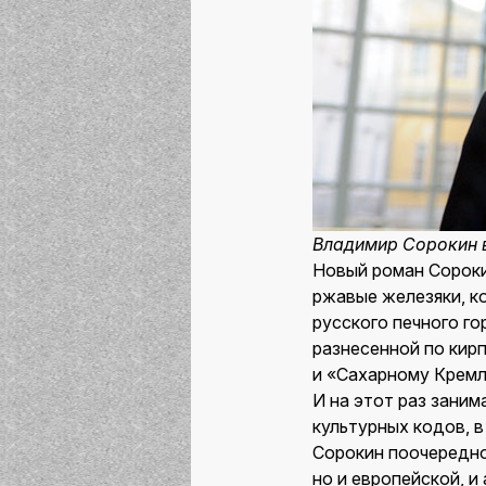
Владимир Сорокин в
Новый роман Сороки
ржавые железяки, ко
русского печного г
разнесенной по кир
и «Сахарному Кремл
И на этот раз зани
культурных кодов, 
Сорокин поочередно 
но и европейской, 