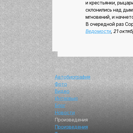
и крестьянки, рыцар
склонились над дым
мгновений, и начнетс
В очередной раз Сор
Ведомости
, 21 октя
Автор
Автобиография
Фото
Видео
Интервью
Блог
Новости
Произведения
Произведения