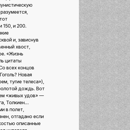
мунистическую
 разумеется,
этот
 150, и 200.
зкие
квой и, зависнув
венный хвост,
ре. «Жизнь
ль цитаты
 Со всех концов
Гоголь? Новая
ем, тугие телеса»),
 золотой дождь. Вот
рем «живых удов» —
га, Толкиен…
и в полет,
нен, отгадано если
ркостью описанные