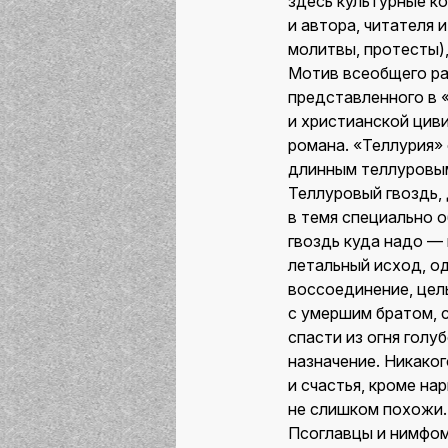
здесь культурные к
и автора, читателя 
молитвы, протесты),
Мотив всеобщего ра
представленного в 
и христианской цив
романа. «Теллурия»
длинным теллуровым
Теллуровый гвоздь,
в темя специально 
гвоздь куда надо — 
летальный исход, о
воссоединение, цел
с умершим братом, 
спасти из огня голу
назначение. Никаког
и счастья, кроме на
не слишком похожи.
Псоглавцы и нимфом