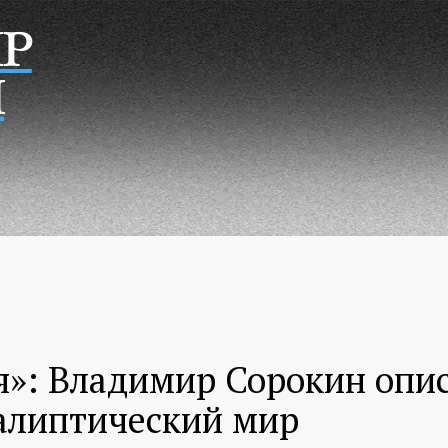
Р
Н
я»: Владимир Сорокин опи
алиптический мир