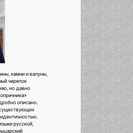
ны, камни и валуны,
ный черепок
вию, но давно
 опричника»
дробно описано.
й существующих
й идентичностью.
языки русской,
рыцарский