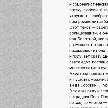
и соцреалистически
агитку, любовный за
«хрупкого серебрис
воспроизводится бес
Этот текст — своего
солнцезащитные очк
над Болотной, наблю
размышляет о крово
насекомых» и полет
и получает сразу дв
света едут-поспеша
монетка летит в сун
Ахматова («лежат мо
и Пушкин с «Бахчис
ай да Сорокин… Тург
В том же ряду и зл
эстрадник Поэт Поэ
не все, то многое 