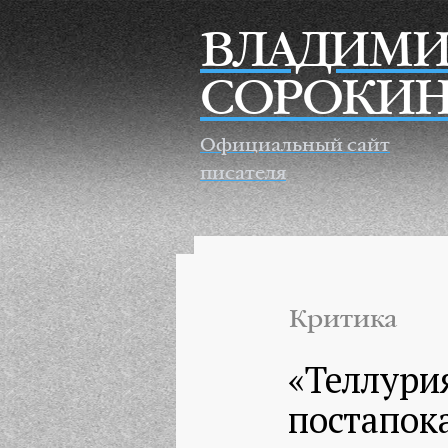
Перейти к основному содержанию
ВЛАДИМИ
СОРОКИ
Официальный сайт
писателя
Критика
«Теллури
постапок