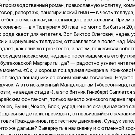
й производственный роман, православную молитву, ком
говор, репортаж, панегирический гимн — в честь теллура,
то-белого металла», исполняющего все желания. Прием 
конечно — в «Теллурии» 50 глав, но могло бы быть и 20, и
 рода квест для читателя. Вот Виктор Олегович, надев у
и и ширнувшись теллуром, отправляется в полет над Мос
дает, как сливают pro-тесто, а затем, пожевывая собст
сосущем насекомом, недавно поселившемся в его футля
 булгаковской Маргариты, да? — радостно узнает читате
е монеты. «Ох, и хороша лошадиная ярмарка в Коньково!
ют сюда лошадники со своим живым товаром». Неужто 
дучок. А это искаженный Мандельштам («бессонница, гар
зги, не ведая стыда»), а это битник Гинзберг! Сыплется
арайским фонтаном», только вместо женского гарема га
енев, Бунин, Чехов, Блок, усредненная скандинавская са
ободневные детали: президент, отправившийся с журавлям
тович Гражданинов, протестное движение. Сундук запол
— что же дальше? Вывернутые наизнанку и с отменной зо