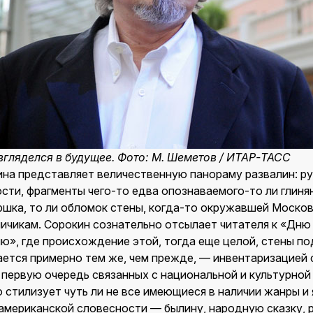
гляделся в будущее. Фото: М. Шеметов / ИТАР-ТАСС
на представляет величественную панораму развалин: руи
сти, фрагменты чего-то едва опознаваемого-то ли глиня
оршка, то ли обломок стены, когда-то окружавшей Моско
пичикам. Сорокин сознательно отсылает читателя к «Дню
ю», где происхождение этой, тогда еще целой, стены по
мается примерно тем же, чем прежде, — инвентаризацие
в первую очередь связанных с национальной и культурно
стилизует чуть ли не все имеющиеся в наличии жанры и 
и американской словесности — былину, народную сказку, 