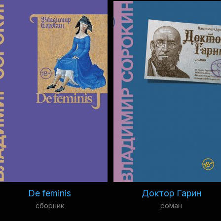
De feminis
Доктор Гарин
сборник
роман