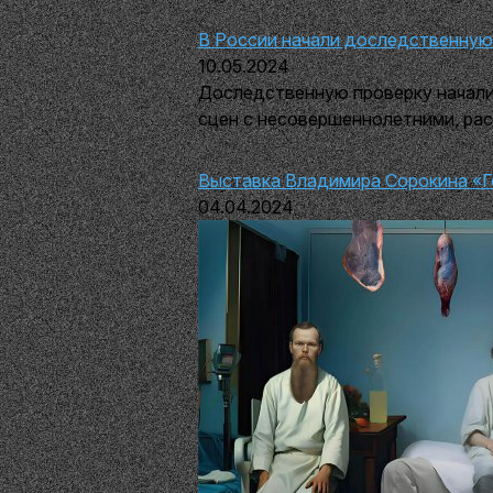
В России начали доследственную
10.05.2024
Доследственную проверку начали
сцен с несовершеннолетними, ра
Выставка Владимира Сорокина «Г
04.04.2024