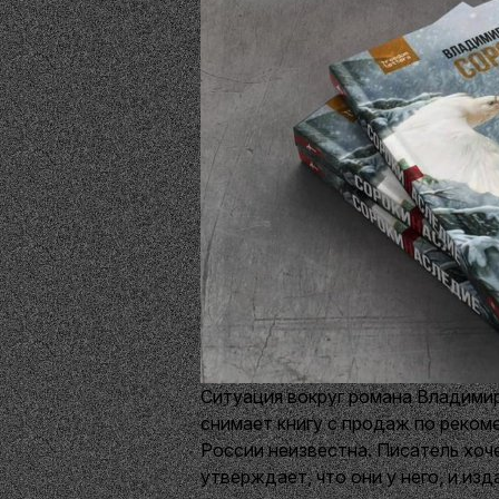
Ситуация вокруг романа Владими
снимает книгу с продаж по реком
России неизвестна. Писатель хоч
утверждает, что они у него, и изд