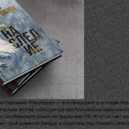
ра Сорокина «Наследие» — это прецедент в истории Нов
ендации Экспертного центра при Российском книжном со
ет опубликовать роман за пределами РФ. И тут встает во
ает свой роман на Западе, в издательстве Freedom Letters