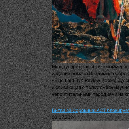
Международная сеть некоммерчес
издание романа Владимира Сорок
«Blue Lard (NY Review Books) рус
и сбивающая с толку смесь научн
непочтительными пародиями на к
Битва за Сорокина: АСТ блокируе
02.07.2024