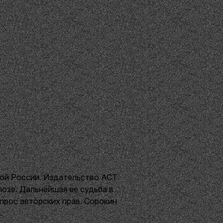
ой России. Издательство АСТ
юзе. Дальнейшая ее судьба в
прос авторских прав. Сорокин
.