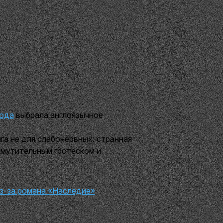
года
выбрала англоязычное
га не для слабонервных: странная
змутительным гротеском и
из-за романа «Наследие»