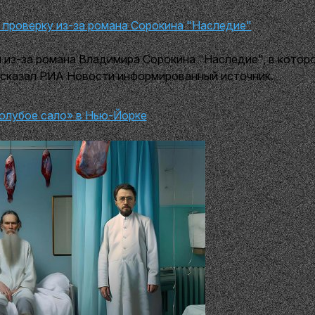
 проверку из-за романа Сорокина "Наследие"
 из-за романа Владимира Сорокина "Наследие", в котор
ссказал РИА Новости информированный источник.
олубое сало» в Нью-Йорке