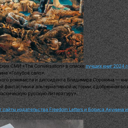
ких СМИ «The Conversation» в списке
лучших книг 2024 
ина «Голубое сало».
ского романиста и диссидента Владимира Сорокина — кни
ой фантастики и альтернативной истории, сдобренная во
лассическую русскую литературу».
т сайты издательства Freedom Letters и Бориса Акунина 