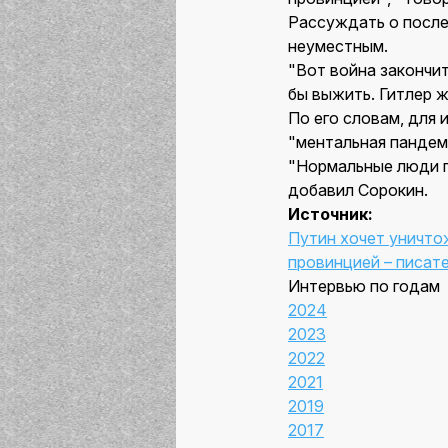
Рассуждать о после
неуместным.
"Вот война закончит
бы выжить. Гитлер ж
По его словам, для 
"ментальная пандем
"Нормальные люди пр
добавил Сорокин.
Источник:
Путин хочет уничтож
провинцией – писат
Интервью по годам
2024
2023
2022
2021
2019
2017