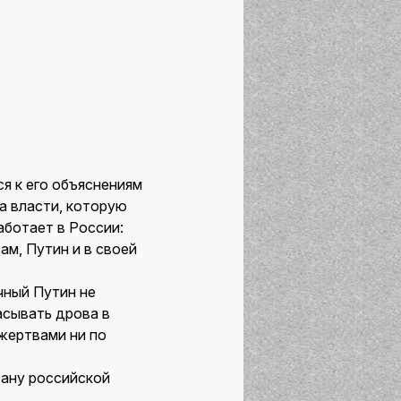
я к его объяснениям
да власти, которую
аботает в России:
ам, Путин и в своей
ичный Путин не
асывать дрова в
 жертвами ни по
рану российской