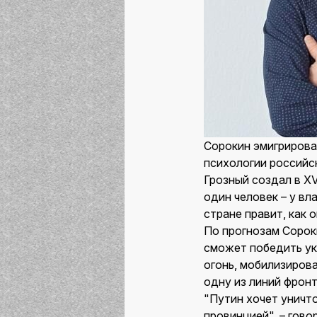
Сорокин эмигрирова
психологии российск
Грозный создал в XV
один человек – у вл
стране правит, как 
По прогнозам Сороки
сможет победить ук
огонь, мобилизирова
одну из линий фронт
"Путин хочет уничто
провинцией", – гово