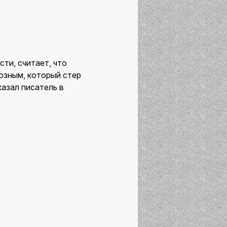
ти, считает, что
озным, который стер
казал писатель в