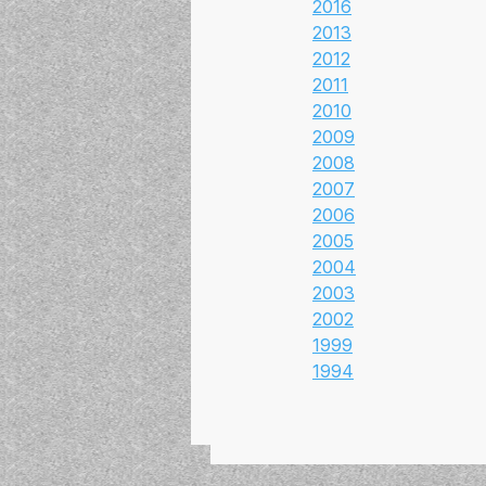
2016
2013
2012
2011
2010
2009
2008
2007
2006
2005
2004
2003
2002
1999
1994