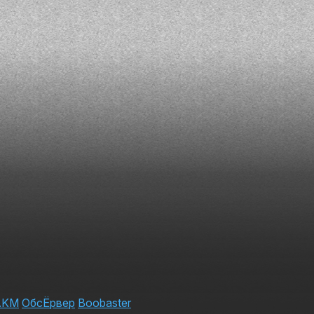
AKM
ОбсЁрвер
Boobaster