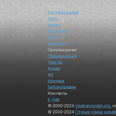
Автор
Автобиография
Фото
Видео
Интервью
Блог
Новости
Произведения
Произведения
Тексты
Аудио
Art
Критика
Библиография
Контакты
E-mail
© 2000-2024
vladimirsorokin.org
, 
© 2000-2024
Студия «Зина дизай