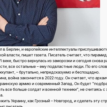
л в Берлин, и европейские интеллектуалы прислушиваютс
ой власти, пишет газета. Писатель считает, что пирами
I веке, быстро вернулась из заморозки и сегодня снова р
асти, все остальные – ему подвластные люди. По его слов
оккупант, – брутально, непредсказуемо и беспощадно.
на, война закончится в 2022 году. Он считает, что арха
раинскую армию и современный Запад. Он будет "подбр
ть все больше солдат и военной техники", не считаясь с
а.
жить Украину, как Грозный – Новгород, и сделать эту ст
рит писатель.