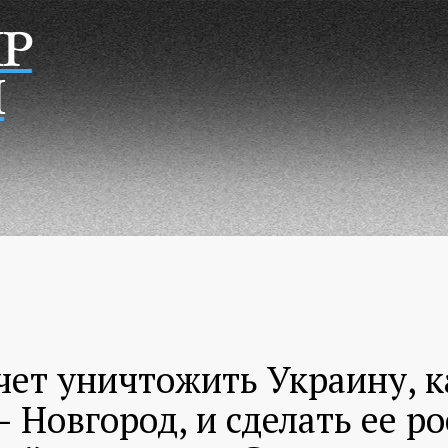
Р
Н
чет уничтожить Украину, к
 Новгород, и сделать ее р