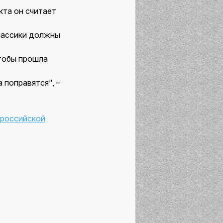
кта он считает
Классики должны
чтобы прошла
 поправятся", –
 российской