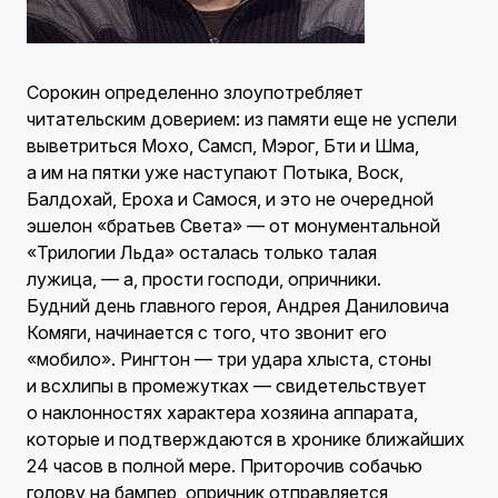
Сорокин определенно злоупотребляет
читательским доверием: из памяти еще не успели
выветриться Мохо, Самсп, Мэрог, Бти и Шма,
а им на пятки уже наступают Потыка, Воск,
Балдохай, Ероха и Самося, и это не очередной
эшелон «братьев Света» — от монументальной
«Трилогии Льда» осталась только талая
лужица, — а, прости господи, опричники.
Будний день главного героя, Андрея Даниловича
Комяги, начинается с того, что звонит его
«мобило». Рингтон — три удара хлыста, стоны
и всхлипы в промежутках — свидетельствует
о наклонностях характера хозяина аппарата,
которые и подтверждаются в хронике ближайших
24 часов в полной мере. Приторочив собачью
голову на бампер, опричник отправляется