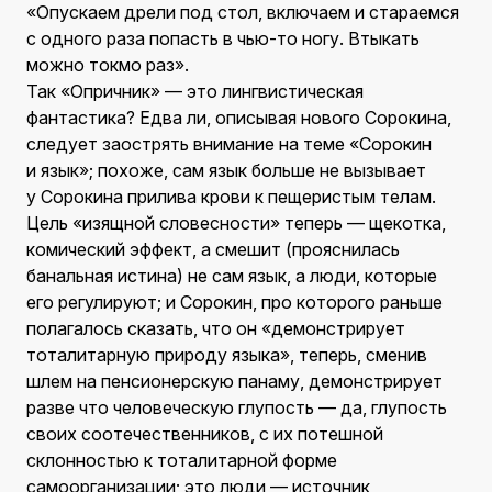
«Опускаем дрели под стол, включаем и стараемся
с одного раза попасть в чью-то ногу. Втыкать
можно токмо раз».
Так «Опричник» — это лингвистическая
фантастика? Едва ли, описывая нового Сорокина,
следует заострять внимание на теме «Сорокин
и язык»; похоже, сам язык больше не вызывает
у Сорокина прилива крови к пещеристым телам.
Цель «изящной словесности» теперь — щекотка,
комический эффект, а смешит (прояснилась
банальная истина) не сам язык, а люди, которые
его регулируют; и Сорокин, про которого раньше
полагалось сказать, что он «демонстрирует
тоталитарную природу языка», теперь, сменив
шлем на пенсионерскую панаму, демонстрирует
разве что человеческую глупость — да, глупость
своих соотечественников, с их потешной
склонностью к тоталитарной форме
самоорганизации; это люди — источник