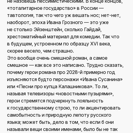
не назовешь пессимистическими. В конце концов,
«тоталитарное государство» в России —
тавтология, так что чего уж вешать нос; нет-нет,
наоборот, эпоха Ивана Грозного — это уже
не столько Эйзенштейн, сколько Гайдай,
хрестоматийный материал для комедии. Так что
в будущем, устроенном по образцу XVI века,
скорее весело, чем страшно.
Это вообще очень смешной роман, а самое
смешное — как все это написано. Трудно сказать,
почему герои романа про 2028-й примерно год
изъясняются будто персонажи «Ивана Сусанина»
или «Песни про купца Калашникова». То ли,
называя телевизоры «новостными пузырями»,
герои стремятся подчеркнуть лояльность
к государственному строю, то ли акцентировать
самобытность и природную лепоту русского
языка; может быть, дело в том, что если б они
называли вещи своими именами, было бы не так