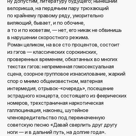
ну допустим, литературу будущего; нынешний
велорикша, на пердячьем пару трюхающий
по крайнему правому ряду, уморительно
виляющий, бывает, и по обочине,
а то и по кюветам, — нет, его никак не обвинишь
в нарушении скоростного режима.
Роман целиком, на все сто процентов, состоит
из гэгов — классических сорокинских,
проверенных временем, обкатанных во многих
текстах гэгов: непременная гомосексуальная
сцена, озорное групповое изнасилование, жаркий
спор о мнимо общеизвестном, матерная
интермедия, отрывок-«очередь», посещение
эстрадного концерта, состоящего из феерических
номеров, трехстраничная наркотическая
галлюцинация, наконец, шутейное
членовредительство под переиначенную
советскую песню «Давай сверлить друг другу
ноги — и в дальний путь, на долгие года».