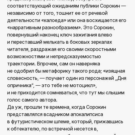
соответствующий ожиданиям публики Сорокин —
независимо от того, тошнит ее от речевой
деятельности «калоеда» или она восхищается его
«нарративным разнообразием». Это Сорокин,
повернувший наконец ключ зажигания влево
и переставший мелькать в боковых зеркалах
читателя, раздражая его своими скоростными
возможностями и непредсказуемостью
траектории. Впрочем, сам он наверняка
не одобрил бы метафорику такого рода; «изящная
словесность, — поучает один из персонажей „Дня
опричника“, — это тебе не мотоцикл»,
и не приходится сомневаться, что тут мы слышим
голос самого автора.
Да уж, прошли те времена, когда Сорокин
представлялся всадником апокалипсиса
в футуристическом шлеме, который, прижавшись
к обтекателю, по встречной несется в,