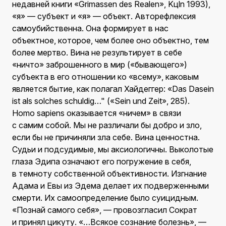
недавней книги «Grimassen des Realen», Kцln 1993),
«я» — субъект и «я» — объект. Авторефлексия
самоубийственна. Она формирует в нас
объектное, которое, чем более оно объектно, тем
более мертво. Вина не результирует в себе
«ничто» заброшенного в мир («бывающего»)
субъекта в его отношении ко «всему», каковым
является бытие, как полагал Хайдеггер: «Das Dasein
ist als solches schuldig…" («Sein und Zeit», 285).
Homo sapiens оказывается «ничем» в связи
с самим собой. Мы не различали бы добро и зло,
если бы не причиняли зла себе. Вина ценностна.
Судьи и подсудимые, мы аксиологичны. Выколотые
глаза Эдипа означают его погружение в себя,
в темноту собственной объективности. Изгнание
Адама и Евы из Эдема делает их подверженными
смерти. Их самоопределение было суицидным.
«Познай самого себя», — провозгласил Сократ
и принял цикуту. «…Всякое сознание болезнь», —