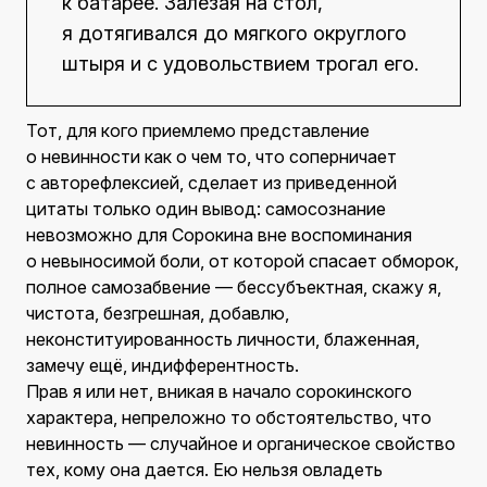
к батарее. Залезая на стол,
я дотягивался до мягкого округлого
штыря и с удовольствием трогал его.
Тот, для кого приемлемо представление
о невинности как о чем то, что соперничает
с авторефлексией, сделает из приведенной
цитаты только один вывод: самосознание
невозможно для Сорокина вне воспоминания
о невыносимой боли, от которой спасает обморок,
полное самозабвение — бессубъектная, скажу я,
чистота, безгрешная, добавлю,
неконституированность личности, блаженная,
замечу ещё, индифферентность.
Прав я или нет, вникая в начало сорокинского
характера, непреложно то обстоятельство, что
невинность — случайное и органическое свойство
тех, кому она дается. Ею нельзя овладеть