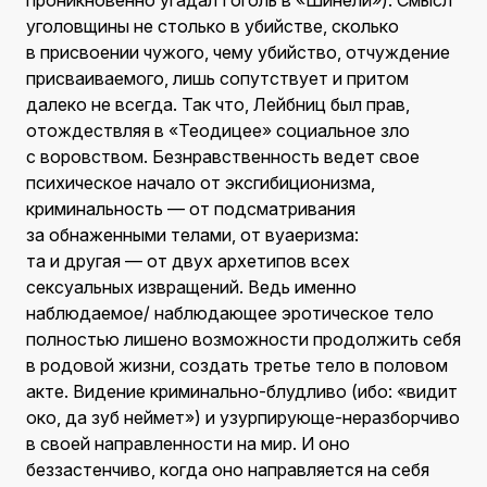
проникновенно угадал Гоголь в «Шинели»). Смысл
уголовщины не столько в убийстве, сколько
в присвоении чужого, чему убийство, отчуждение
присваиваемого, лишь сопутствует и притом
далеко не всегда. Так что, Лейбниц был прав,
отождествляя в «Теодицее» социальное зло
с воровством. Безнравственность ведет свое
психическое начало от эксгибиционизма,
криминальность — от подсматривания
за обнаженными телами, от вуаеризма:
та и другая — от двух архетипов всех
сексуальных извращений. Ведь именно
наблюдаемое/ наблюдающее эротическое тело
полностью лишено возможности продолжить себя
в родовой жизни, создать третье тело в половом
акте. Видение криминально-блудливо (ибо: «видит
око, да зуб неймет») и узурпирующе-неразборчиво
в своей направленности на мир. И оно
беззастенчиво, когда оно направляется на себя