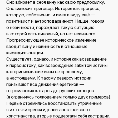
Оно вбирает в себя вину как свою предпосылку.
Оно выносит приговор. История как прогресс,
которую, собственно, и имел в виду ещё —
позитивист и антроподарвинист Ницше, говоря
о невинности, порождает такую ситуацию,
в которой есть виновный, но нет невинного.
Прогрессирующее историческое изменение
вводит вину и невинность в отношение
квазидизъюнкции.
Существует, однако, и история как возвращение
к первоистоку, как возрождение забытой истины,
как приписывание вины не прошлому,
а настоящему. К такому реверсу истории
призывают все движения еретиков —
от романских катаров до русских скопцов
(я ограничусь толкованием только двух примеров).
Первые стремились восстановить утраченные
с их точки зрения идеалы апостольского
христианства, вторые подвергали себя кастрации,