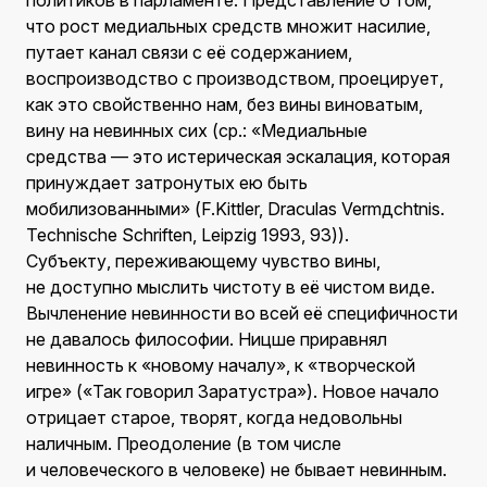
политиков в парламенте. Представление о том,
что рост медиальных средств множит насилие,
путает канал связи с её содержанием,
воспроизводство с производством, проецирует,
как это свойственно нам, без вины виноватым,
вину на невинных сих (ср.: «Медиальные
средства — это истерическая эскалация, которая
принуждает затронутых ею быть
мобилизованными» (F.Kittler, Draculas Vermдchtnis.
Technische Schriften, Leipzig 1993, 93)).
Субъекту, переживающему чувство вины,
не доступно мыслить чистоту в её чистом виде.
Вычленение невинности во всей её специфичности
не давалось философии. Ницше приравнял
невинность к «новому началу», к «творческой
игре» («Так говорил Заратустра»). Новое начало
отрицает старое, творят, когда недовольны
наличным. Преодоление (в том числе
и человеческого в человеке) не бывает невинным.