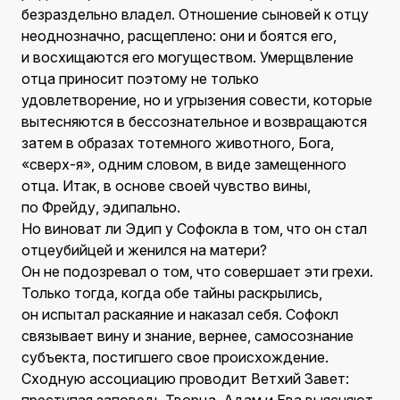
безраздельно владел. Отношение сыновей к отцу
неоднозначно, расщеплено: они и боятся его,
и восхищаются его могуществом. Умерщвление
отца приносит поэтому не только
удовлетворение, но и угрызения совести, которые
вытесняются в бессознательное и возвращаются
затем в образах тотемного животного, Бога,
«сверх-я», одним словом, в виде замещенного
отца. Итак, в основе своей чувство вины,
по Фрейду, эдипально.
Но виноват ли Эдип у Софокла в том, что он стал
отцеубийцей и женился на матери?
Он не подозревал о том, что совершает эти грехи.
Только тогда, когда обе тайны раскрылись,
он испытал раскаяние и наказал себя. Софокл
связывает вину и знание, вернее, самосознание
субъекта, постигшего свое происхождение.
Сходную ассоциацию проводит Ветхий Завет: