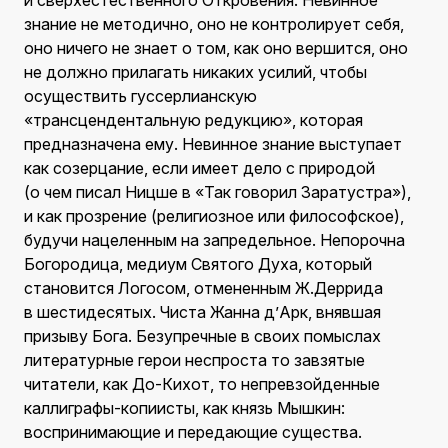
и сверхестественного Откровения. Невинное
знание не методично, оно не контролирует себя,
оно ничего не знает о том, как оно вершится, оно
не должно прилагать никаких усилий, чтобы
осуществить гуссерлианскую
«трансцендентальную редукцию», которая
предназначена ему. Невинное знание выступает
как созерцание, если имеет дело с природой
(о чем писал Ницше в «Так говорил Заратустра»),
и как прозрение (религиозное или философское),
будучи нацеленным на запредельное. Непорочна
Богородица, медиум Святого Духа, который
становится Логосом, отмененным Ж.Деррида
в шестидесятых. Чиста Жанна д’Арк, внявшая
призыву Бога. Безупречные в своих помыслах
литературные герои неспроста то завзятые
читатели, как До-Кихот, то непревзойденные
каллиграфы-копиисты, как князь Мышкин:
воспринимающие и передающие существа.