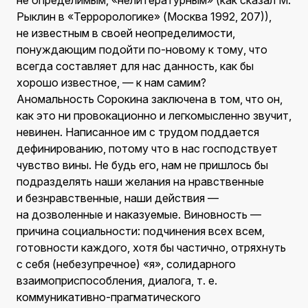
не определимым, «нелитературным» (как сказал М.
Рыклин в «Террорологике» (Москва 1992, 207)),
не известным в своей неопределимости,
понуждающим подойти по-новому к тому, что
всегда составляет для нас данность, как бы
хорошо известное, — к нам самим?
Аномальность Сорокина заключена в том, что он,
как это ни провокационно и легкомысленно звучит,
невинен. Написанное им с трудом поддается
дефинированию, потому что в нас господствует
чувство вины. Не будь его, нам не пришлось бы
подразделять наши желания на нравственные
и безнравственные, наши действия —
на дозволенные и наказуемые. Виновность —
причина социальности: подчинения всех всем,
готовности каждого, хотя бы частично, отряхнуть
с себя (небезупречное) «я», солидарного
взаимоприспособления, диалога, т. е.
коммуникативно-прагматического