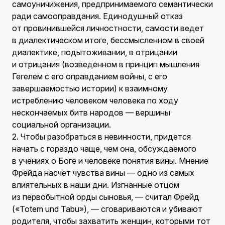
самоуничижения, предпринимаемого семантически
ради самооправдания. Единодушный отказ
от провинившейся личностности, самости ведет
в диалектическом итоге, бессмысленном в своей
диалектике, подытоживании, в отрицании
и отрицания (возведенном в принцип мышления
Гегелем с его оправданием войны, с его
завершаемостью истории) к взаимному
истреблению человеком человека по ходу
нескончаемых битв народов — вершины
социальной организации.
2. Чтобы разобраться в невинности, придется
начать с гораздо чаще, чем она, обсуждаемого
в учениях о Боге и человеке понятия вины. Мнение
Фрейда насчет чувства вины — одно из самых
влиятельных в наши дни. Изгнанные отцом
из первобытной орды сыновья, — считал Фрейд
(«Totem und Tabu»), — сговариваются и убивают
родителя, чтобы захватить женщин, которыми тот