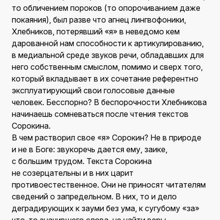
то обличением пороков (то опорочиванием даже
покаяния), был разве что агнец лингвофоники,
Хлебников, потерявший «я» в неведомо кем
дарованной нам способности к артикулированию,
в медиальной среде звуков речи, обладавших для
него собственным смыслом, помимо и сверх того,
который вкладывает в их сочетание референтно
эксплуатирующий свои голосовые данные
человек. Бесспорно? В беспорочности Хлебникова
начинаешь сомневаться после чтения текстов
Сорокина.
В чем растворил свое «я» Сорокин? Не в природе
и не в Боге: звукоречь дается ему, заике,
с большим трудом. Текста Сорокина
не созерцательны и в них царит
противоестественное. Они не приносят читателям
сведений о запредельном. В них, то и дело
деградирующих к зауми без ума, к сугубому «за»