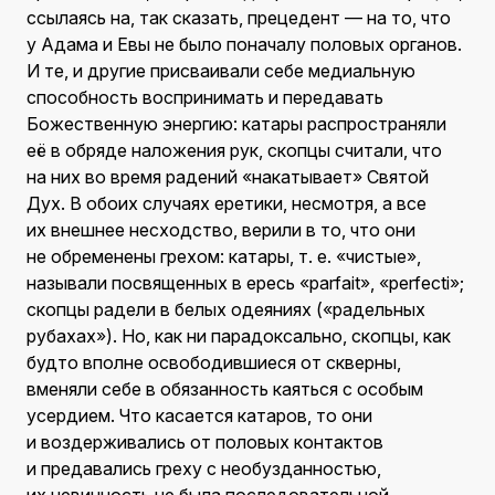
ссылаясь на, так сказать, прецедент — на то, что
у Адама и Евы не было поначалу половых органов.
И те, и другие присваивали себе медиальную
способность воспринимать и передавать
Божественную энергию: катары распространяли
её в обряде наложения рук, скопцы считали, что
на них во время радений «накатывает» Святой
Дух. В обоих случаях еретики, несмотря, а все
их внешнее несходство, верили в то, что они
не обременены грехом: катары, т. е. «чистые»,
называли посвященных в ересь «parfait», «perfecti»;
скопцы радели в белых одеяниях («радельных
рубахах»). Но, как ни парадоксально, скопцы, как
будто вполне освободившиеся от скверны,
вменяли себе в обязанность каяться с особым
усердием. Что касается катаров, то они
и воздерживались от половых контактов
и предавались греху с необузданностью,