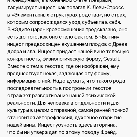
и женщинами, а в конечном счете товарами)
табуизирует инцест, как полагал К. Леви-Стросс
в «Элементарных структурах родства», но страх,
которым сопровождался уход субъекта в себя.
В «Эдипе царе» кровосмешение предсказано, оно
есть до того, как оно стало фактом. В «Бытии»
инцест предвосхищен вкушением плодов с Древа
добра и зла. Инцест придает нашей вине телесную
конкретность, физиологическую форму, Gestalt.
Вместе с тем в текстах, где он изображен, ему
предшествует некая, задающая эту форму,
информация о ней. Надо думать, что такого рода
последовательность в построении текстов
отражает развертывание нашей психической
реальности. Для человека в отдельности и для
культуры в целом отправной, самой ранней точкой
становится авторефлексия, духовное открытие
нашей вины. Инцестуозность здесь вторична,
что бы ни утверждал по этому поводу Фрейд.