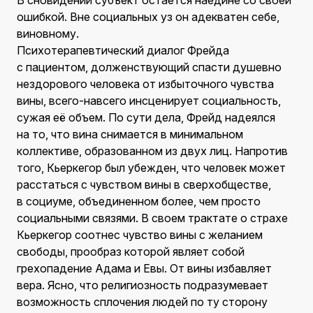
В сновидении субъект остается наедине со своей
ошибкой. Вне социальных уз он адекватен себе,
виновному.
Психотерапевтический диалог Фрейда
с пациентом, долженствующий спасти душевно
нездорового человека от избыточного чувства
вины, всего-навсего инсценирует социальность,
сужая её объем. По сути дела, Фрейд надеялся
на то, что вина снимается в минимальном
коллективе, образованном из двух лиц. Напротив
того, Кьеркегор был убежден, что человек может
расстаться с чувством вины в сверхобществе,
в социуме, объединенном более, чем просто
социальными связями. В своем трактате о страхе
Кьеркегор соотнес чувство вины с желанием
свободы, прообраз которой являет собой
грехопадение Адама и Евы. От вины избавляет
вера. Ясно, что религиозность подразумевает
возможность сплочения людей по ту сторону