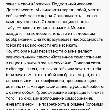
занес в свои «Записки» Подпольный человек
Достоевского. Мы виноваты перед собой, мертвя
себя и себя за это карая. Социальность — союз
самоосужденных. Стержень социальности,
табу, — превентивное наказание. Мораль
зиждется на подозрительности и нездоровом
воображении. Она подразумевает необходимость
греха при возможности его избежать.
То, что оба наши первотекста о вине делают
равносильными самоубийственное самосознание
и инцест, конечно же, не случайно. Половая связь
с alter ego, с тем, кто зачал тебя или зачат от тебя
(или зачат вместе с тобой как брат/сестра), есть
овнешнивание авторефлексии, превращающееся
её в плоть, в материнский аналог духовной работы
с самим собой. Кровосмешение запрещается из-за
того, что оно, как воплощение самосознания,
чревато виной. Не потребность в обмене (словами