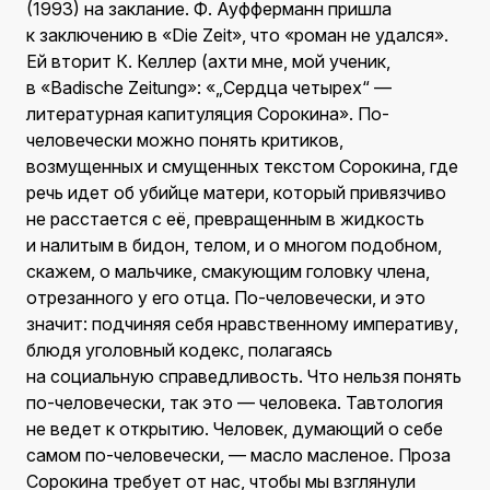
(1993) на заклание. Ф. Ауфферманн пришла
к заключению в «Die Zeit», что «роман не удался».
Ей вторит К. Келлер (ахти мне, мой ученик,
в «Badische Zeitung»: «„Сердца четырех“ —
литературная капитуляция Сорокина». По-
человечески можно понять критиков,
возмущенных и смущенных текстом Сорокина, где
речь идет об убийце матери, который привязчиво
не расстается с её, превращенным в жидкость
и налитым в бидон, телом, и о многом подобном,
скажем, о мальчике, смакующим головку члена,
отрезанного у его отца. По-человечески, и это
значит: подчиняя себя нравственному императиву,
блюдя уголовный кодекс, полагаясь
на социальную справедливость. Что нельзя понять
по-человечески, так это — человека. Тавтология
не ведет к открытию. Человек, думающий о себе
самом по-человечески, — масло масленое. Проза
Сорокина требует от нас, чтобы мы взглянули