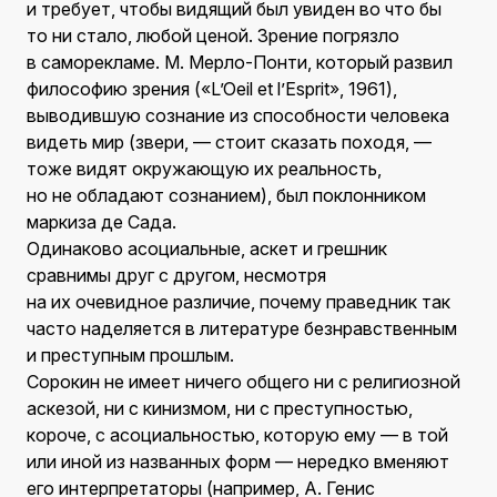
и требует, чтобы видящий был увиден во что бы
то ни стало, любой ценой. Зрение погрязло
в саморекламе. М. Мерло-Понти, который развил
философию зрения («L’Oeil et l’Esprit», 1961),
выводившую сознание из способности человека
видеть мир (звери, — стоит сказать походя, —
тоже видят окружающую их реальность,
но не обладают сознанием), был поклонником
маркиза де Сада.
Одинаково асоциальные, аскет и грешник
сравнимы друг с другом, несмотря
на их очевидное различие, почему праведник так
часто наделяется в литературе безнравственным
и преступным прошлым.
Сорокин не имеет ничего общего ни с религиозной
аскезой, ни с кинизмом, ни с преступностью,
короче, с асоциальностью, которую ему — в той
или иной из названных форм — нередко вменяют
его интерпретаторы (например, А. Генис