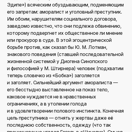
Эдипе») всяческим обуздывающим, подменяющим
его запретам: аморалист и уголовный преступник.
Им обоим, нарушителям социального договора,
заведомо известно, что они подлежа обвинению,
которому подвергнет их общественное ли мнение
или прокурор в суде. В этой эгоцентрической
борьбе против, как сказал бы Ю. М. Лотман,
знакового поведения (ставшей последовательной
жизненной системой у Диогена Синопского
и философией у М. Штирнера) человек (подхватим
теперь словечко из «Бобка») заголяется
и заголяет. Сильнейший аргумент аморалиста —
его бесстыдно выставленное на показ тело,
каковое нуждается не в нравственных
ограничениях, а в утолении голода
и в удовлетворении полового инстинкта. Конечная
цель преступника — отнять у жертвы даже её
последнюю собственность, одежду (что так