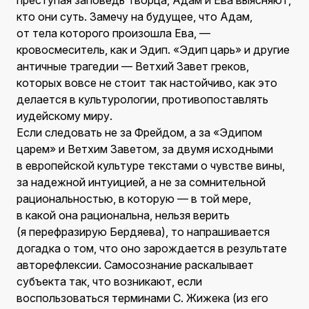
преступая заповедь Творца, Адам и Ева выясняют,
кто они суть. Замечу на будущее, что Адам,
от тела которого произошла Ева, —
кровосмеситель, как и Эдип. «Эдип царь» и другие
античные трагедии — Ветхий Завет греков,
которых вовсе не стоит так настойчиво, как это
делается в культурологии, противопоставлять
иудейскому миру.
Если следовать не за Фрейдом, а за «Эдипом
царем» и Ветхим Заветом, за двумя исходными
в европейской культуре текстами о чувстве вины,
за надежной интуицией, а не за сомнительной
рациональностью, в которую — в той мере,
в какой она рациональна, нельзя верить
(я перефразирую Бердяева), то напрашивается
догадка о том, что оно зарождается в результате
авторефлексии. Самосознание раскалывает
субъекта так, что возникают, если
воспользоваться терминами С. Жижека (из его