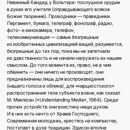
Невинный Кандид у Вольтера- послушное орудие
в руках его учителя (оправдывающего всякое
Божие творение). Проводники — праведники.
Пергамент, бумага, телеграф, фонограф, радио,
фото- и кинокамера, телефон,
телекоммуникация — самые безгрешные
из изобретенных цивилизацией вещей, разумеется,
безгрешные до тех пор, пока мы не запятнали
их девственность и не начали нагружать их нашим
смыслом. До того момента их, право, не в чем
обвинить — они ничего не производят, они
предназначены лишь для воспроизведения
(нашего голоса и облика), для «нарцисстского»
распространения тела субъекта вовне, как сказал
М. Маклюэн («Understanding Media», 1964). Среди
прочих устройств они воистину нищи духом.
И в них есть нечто от Храма Господнего,
Современная молодежь, крестясь на компьютер,
поступает в духе традиции. Эдисон вполне