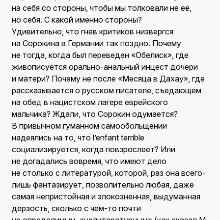
на себя со стороны, чтобы мы толковали не её,
но себя. С какой именно стороны?
Удивительно, что гнев критиков низвергся
на Сорокина в Германии так поздно. Почему
не тогда, когда был переведен «Обелиск», где
живописуется орально-анальный инцест дочери
и матери? Почему не после «Месяца в Дахау», где
рассказывается о русском писателе, съедающем
на обед в нацистском лагере еврейского
мальчика? Ждали, что Сорокин одумается?
В привычном гуманном самообольщении
надеялись на то, что l’enfant terrible
социализируется, когда повзрослеет? Или
не догадались вовремя, что имеют дело
не столько с литературой, которой, раз она всего-
лишь фантазирует, позволительно любая, даже
самая непристойная и злокозненная, выдуманная
дерзость, сколько с чем-то почти