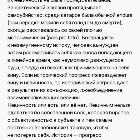
их невинность не была последовательной.
За еретической аскезой проглядывает
самоубийство: среди катаров была обычной endura
(они нередко морили себя голодом до смерти),
скопцы расставались со своей плотью
метонимически (pars pro toto). Возвращаясь
к незамутненному истоку, человек вынужден
затем рассматривать себя как снова попадающего
в линейное время, как неумолимо движущегося
туда, откуда он бежал, как принимающего на себя
вину. Если исторический прогресс лжеразделяет
вину и невинность, то исторический регресс дает
в результате их конъюнкцию, лжеобъединение
взаимоисключающих величин.
Невинность или есть, или её нет. Невинным нельзя
сделаться по собственной воле, которая борется
с объективностью в субъекте и тем самым
постоянно возобновляет таковую, чтобы
не потерять себя. История — прогресс