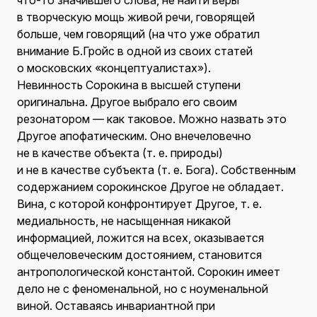
что-то значившего слова, не найти веры
в творческую мощь живой речи, говорящей
больше, чем говорящий (на что уже обратил
внимание Б.Гройс в одной из своих статей
о московских «концептуалистах»).
Невинность Сорокина в высшей ступени
оригинальна. Другое выбрало его своим
резонатором — как таковое. Можно назвать это
Другое апофатическим. Оно внечеловечно
не в качестве объекта (т. е. природы)
и не в качестве субъекта (т. е. Бога). Собственным
содержанием сорокинское Другое не обладает.
Вина, с которой конфронтирует Другое, т. е.
медиальность, не насыщенная никакой
информацией, ложится на всех, оказывается
общечеловеческим достоянием, становится
антропологической константой. Сорокин имеет
дело не с феноменальной, но с ноуменальной
виной. Оставаясь инвариантной при