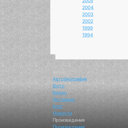
2005
2004
2003
2002
1999
1994
Автор
Автобиография
Фото
Видео
Интервью
Блог
Новости
Произведения
Произведения