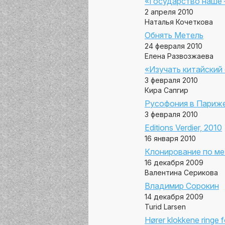
«Государство наше 
2 апреля 2010
Наталья Кочеткова
Обнять Метель
24 февраля 2010
Елена Развозжаева
«Изучать китайский
3 февраля 2010
Кира Сапгир
Русофония в Париж
3 февраля 2010
Editions Verdier, 2010
16 января 2010
Клонирование по м
16 декабря 2009
Валентина Серикова
Владимир Сорокин
14 декабря 2009
Turid Larsen
Hører klokkene ringe fo