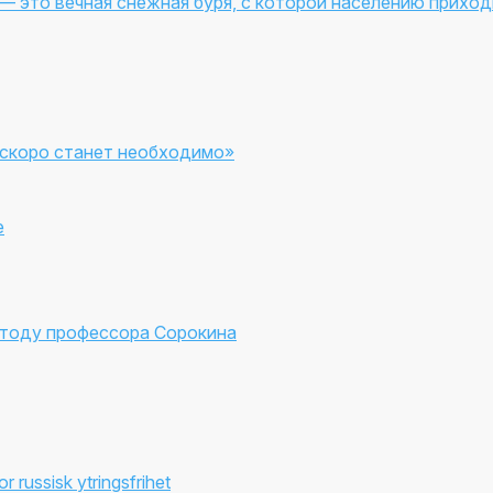
— это вечная снежная буря, с которой населению приход
 скоро станет необходимо»
е
етоду профессора Сорокина
r russisk ytringsfrihet