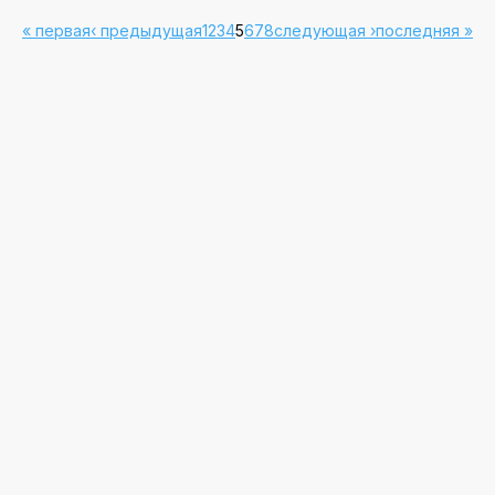
« первая
‹ предыдущая
1
2
3
4
5
6
7
8
следующая ›
последняя »