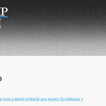
Р
Н
ю
e rock a appris la liberté aux jeunes Soviétiques »