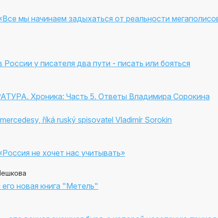
«Все мы начинаем задыхаться от реальности мегаполисов 
 России у писателя два пути - писать или бояться
УРА. Хроника: Часть 5. Ответы Владимира Сорокина
a mercedesy, říká ruský spisovatel Vladimír Sorokin
«Россия не хочет нас учитывать»
Пешкова
его новая книга "Метель"