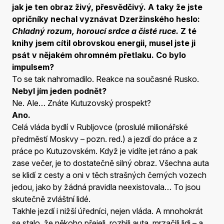
jak je ten obraz živý, přesvědčivý. A taky že jste
opričníky nechal vyznávat Dzeržinského heslo:
Chladný rozum, horoucí srdce a čisté ruce.
Z té
knihy jsem cítil obrovskou energii, musel jste ji
psát v nějakém ohromném přetlaku. Co bylo
impulsem?
To se tak nahromadilo. Reakce na současné Rusko.
Nebyl jím jeden podnět?
Ne. Ale… Znáte Kutuzovský prospekt?
Ano.
Celá vláda bydlí v Rubljovce (proslulé milionářské
předměstí Moskvy – pozn. red.) a jezdí do práce a z
práce po Kutuzovském. Když je vidíte jet ráno a pak
zase večer, je to dostatečně silný obraz. Všechna auta
se klidí z cesty a oni v těch strašných černých vozech
jedou, jako by žádná pravidla neexistovala… To jsou
skutečně zvláštní lidé.
Takhle jezdí i nižší úředníci, nejen vláda. A mnohokrát
se stalo, že někoho přejeli, rozbili auta, mrzačili lidi – a