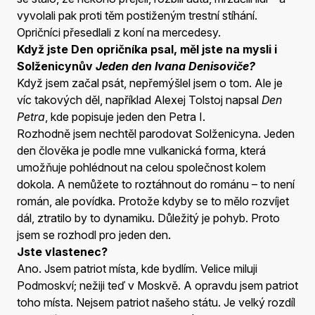
vyvolali pak proti těm postiženým trestní stíhání.
Opričníci přesedlali z koní na mercedesy.
Když jste Den opričníka psal, měl jste na mysli i
Solženicynův
Jeden den Ivana Denisoviče?
Když jsem začal psát, nepřemýšlel jsem o tom. Ale je
víc takových děl, například Alexej Tolstoj napsal
Den
Petra
, kde popisuje jeden den Petra I.
Rozhodně jsem nechtěl parodovat Solženicyna. Jeden
den člověka je podle mne vulkanická forma, která
umožňuje pohlédnout na celou společnost kolem
dokola. A nemůžete to roztáhnout do románu – to není
román, ale povídka. Protože kdyby se to mělo rozvíjet
dál, ztratilo by to dynamiku. Důležitý je pohyb. Proto
jsem se rozhodl pro jeden den.
Jste vlastenec?
Ano. Jsem patriot místa, kde bydlím. Velice miluji
Podmoskví; nežiji teď v Moskvě. A opravdu jsem patriot
toho místa. Nejsem patriot našeho státu. Je velký rozdíl