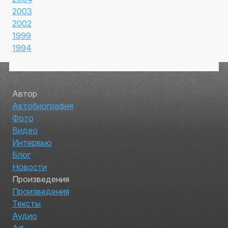
2003
2002
1999
1994
Автор
Автобиография
Фото
Видео
Интервью
Блог
Новости
Произведения
Произведения
Тексты
Аудио
Art