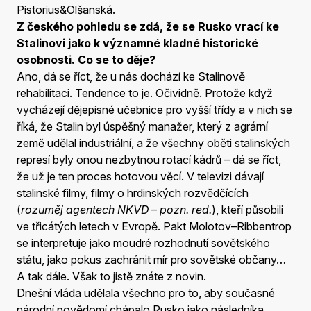
Pistorius&Olšanská.
Z českého pohledu se zdá, že se Rusko vrací ke
Stalinovi jako k významné kladné historické
osobnosti. Co se to děje?
Ano, dá se říct, že u nás dochází ke Stalinově
rehabilitaci. Tendence to je. Očividně. Protože když
vycházejí dějepisné učebnice pro vyšší třídy a v nich se
říká, že Stalin byl úspěšný manažer, který z agrární
země udělal industriální, a že všechny oběti stalinských
represí byly onou nezbytnou rotací kádrů – dá se říct,
že už je ten proces hotovou věcí. V televizi dávají
stalinské filmy, filmy o hrdinských rozvědčících
(
rozuměj agentech NKVD – pozn. red.
), kteří působili
ve třicátých letech v Evropě. Pakt Molotov–Ribbentrop
se interpretuje jako moudré rozhodnutí sovětského
státu, jako pokus zachránit mír pro sovětské občany…
A tak dále. Však to jistě znáte z novin.
Dnešní vláda udělala všechno pro to, aby současné
národní povědomí chápalo Rusko jako následníka