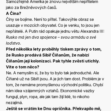
Samozřejmě Amerika je znovu největším nepřítelem
jako za Brežněvových časů.
A Čína?
Číny se bojíme. Není to přítel. Takovýhle obraz se
usazuje v mozcích obyvatel. Co je venku, to jsou jen
nepřátelé. A Putin rád opakuje jednu větu Alexandra III:
Rusko má jen dva spojence – svou armádu a své
loďstvo.
Před několika lety proběhly tiskem zprávy o tom,
že Rusko prodává Sibiř Číňanům, že nabízí
Číňanům její kolonizaci. Pak tyhle zvěsti utichly.
Víte o tom něco?
Ne. A nemyslím si, že by to bylo tak jednoduché. Ale
Číňané už na Sibiři jsou. A je jich tam dost. Problém je v
tom, že nemáme promyšlenou východní politiku. Chybí
nám idea vzájemných vztahů. Ekonomické vazby
fungují, plyn, ropa, ale jak tam žijí lidé, to nikoho
nezajímá.
Ještě se vrátím ke Dnu opričníka. Překvapilo mě,