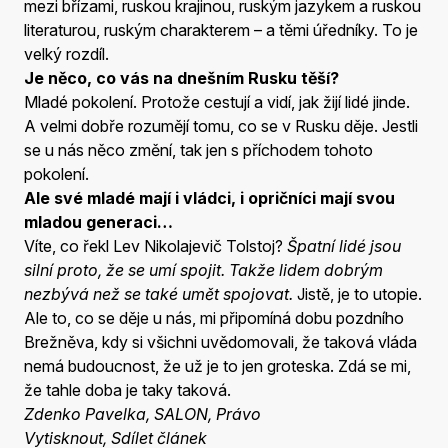
mezi břízami, ruskou krajinou, ruským jazykem a ruskou
literaturou, ruským charakterem – a těmi úředníky. To je
velký rozdíl.
Je něco, co vás na dnešním Rusku těší?
Mladé pokolení. Protože cestují a vidí, jak žijí lidé jinde.
A velmi dobře rozumějí tomu, co se v Rusku děje. Jestli
se u nás něco změní, tak jen s příchodem tohoto
pokolení.
Ale své mladé mají i vládci, i opričníci mají svou
mladou generaci…
Víte, co řekl Lev Nikolajevič Tolstoj?
Špatní lidé jsou
silní proto, že se umí spojit. Takže lidem dobrým
nezbývá než se také umět spojovat.
Jistě, je to utopie.
Ale to, co se děje u nás, mi připomíná dobu pozdního
Brežněva, kdy si všichni uvědomovali, že taková vláda
nemá budoucnost, že už je to jen groteska. Zdá se mi,
že tahle doba je taky taková.
Zdenko Pavelka, SALON, Právo
Vytisknout, Sdílet článek