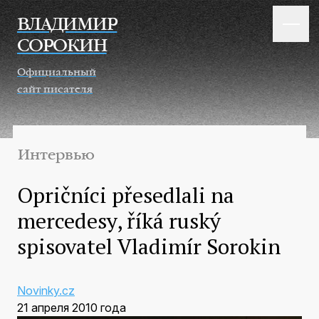
Перейти к основному содержанию
ВЛАДИМИР
СОРОКИН
Официальный
сайт писателя
Интервью
Opričníci přesedlali na
mercedesy, říká ruský
spisovatel Vladimír Sorokin
Novinky.cz
21 апреля 2010 года