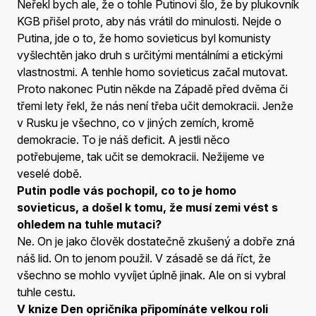
Neřekl bych ale, že o tohle Putinovi šlo, že by plukovník
KGB přišel proto, aby nás vrátil do minulosti. Nejde o
Putina, jde o to, že homo sovieticus byl komunisty
vyšlechtěn jako druh s určitými mentálními a etickými
vlastnostmi. A tenhle homo sovieticus začal mutovat.
Proto nakonec Putin někde na Západě před dvěma či
třemi lety řekl, že nás není třeba učit demokracii. Jenže
v Rusku je všechno, co v jiných zemích, kromě
demokracie. To je náš deficit. A jestli něco
potřebujeme, tak učit se demokracii. Nežijeme ve
veselé době.
Putin podle vás pochopil, co to je homo
sovieticus, a došel k tomu, že musí zemi vést s
ohledem na tuhle mutaci?
Ne. On je jako člověk dostatečně zkušený a dobře zná
náš lid. On to jenom použil. V zásadě se dá říct, že
všechno se mohlo vyvíjet úplně jinak. Ale on si vybral
tuhle cestu.
V knize Den opričníka připomínáte velkou roli