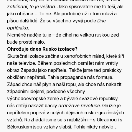
zaklínání, to je věštba.
Jako spisovatele mě to těší, ale
jako občana… To ne. Ale podobně už o tom mluví a
píšou další lidé. Že se všechno vyvíjí podle
Dne
opričníka.
Nicméně naděje tu je – že cihel na velkou ruskou zeď
bude prostě málo.
Ohrožuje dnes Rusko izolace?
Skutečná izolace začíná u xenofobních nálad, které šíří
naše televize. Během posledních osmi let nám vrátily
obraz Západu jako nepřítele. Takže jsme teď prakticky
obklíčeni nepřáteli. Tahle propaganda nás formuje.
Západ chce náš plyn a naši ropu, ale chce nás nakazit
západními idejemi, podobně všechny
východoevropské země a bývalé svazové republiky
nás chtějí nakazit bacily
oranžové revoluce
. Gruzie je
nepřítelem poprvé v celých dějinách rusko-gruzínských
vztahů. Rozhádali jsme se s nejbližšími – s Ukrajinou i s
Běloruskem jsou vztahy slabší. Tohle nikdy nebylo…