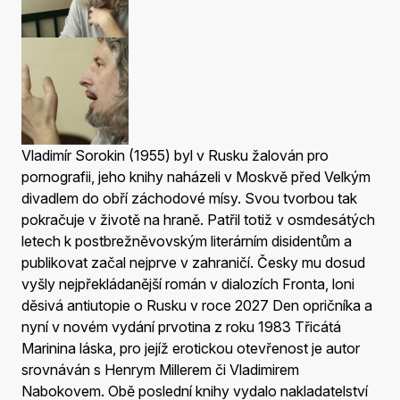
Vladimír Sorokin (1955) byl v Rusku žalován pro
pornografii, jeho knihy naházeli v Moskvě před Velkým
divadlem do obří záchodové mísy. Svou tvorbou tak
pokračuje v životě na hraně. Patřil totiž v osmdesátých
letech k postbrežněvovským literárním disidentům a
publikovat začal nejprve v zahraničí. Česky mu dosud
vyšly nejpřekládanější román v dialozích Fronta, loni
děsivá antiutopie o Rusku v roce 2027 Den opričníka a
nyní v novém vydání prvotina z roku 1983 Třicátá
Marinina láska, pro jejíž erotickou otevřenost je autor
srovnáván s Henrym Millerem či Vladimirem
Nabokovem. Obě poslední knihy vydalo nakladatelství