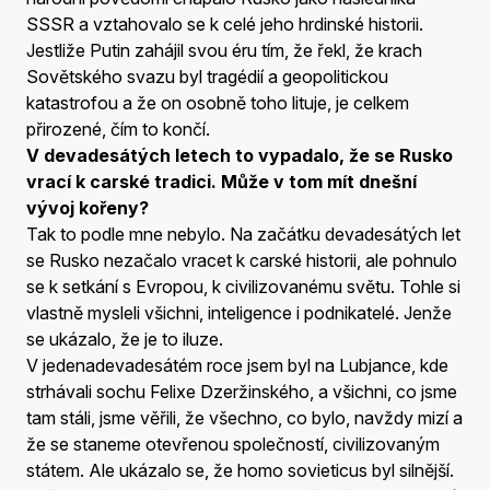
SSSR a vztahovalo se k celé jeho hrdinské historii.
Jestliže Putin zahájil svou éru tím, že řekl, že krach
Sovětského svazu byl tragédií a geopolitickou
katastrofou a že on osobně toho lituje, je celkem
přirozené, čím to končí.
V devadesátých letech to vypadalo, že se Rusko
vrací k carské tradici. Může v tom mít dnešní
vývoj kořeny?
Tak to podle mne nebylo. Na začátku devadesátých let
se Rusko nezačalo vracet k carské historii, ale pohnulo
se k setkání s Evropou, k civilizovanému světu. Tohle si
vlastně mysleli všichni, inteligence i podnikatelé. Jenže
se ukázalo, že je to iluze.
V jedenadevadesátém roce jsem byl na Lubjance, kde
strhávali sochu Felixe Dzeržinského, a všichni, co jsme
tam stáli, jsme věřili, že všechno, co bylo, navždy mizí a
že se staneme otevřenou společností, civilizovaným
státem. Ale ukázalo se, že homo sovieticus byl silnější.