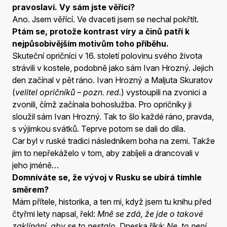
pravoslaví. Vy sám jste věřící?
Ano. Jsem věřící. Ve dvaceti jsem se nechal pokřtít.
Ptám se, protože kontrast víry a činů patří k
nejpůsobivějším motivům toho příběhu.
Skuteční opričníci v 16. století polovinu svého života
strávili v kostele, podobně jako sám Ivan Hrozný. Jejich
den začínal v pět ráno. Ivan Hrozný a Maljuta Skuratov
(
velitel opričníků – pozn. red.
) vystoupili na zvonici a
zvonili, čímž začínala bohoslužba. Pro opričníky ji
sloužil sám Ivan Hrozný. Tak to šlo každé ráno, pravda,
s výjimkou svátků. Teprve potom se dali do díla.
Car byl v ruské tradici následníkem boha na zemi. Takže
jim to nepřekáželo v tom, aby zabíjeli a drancovali v
jeho jméně…
Domníváte se, že vývoj v Rusku se ubírá tímhle
směrem?
Mám přítele, historika, a ten mi, když jsem tu knihu před
čtyřmi lety napsal, řekl:
Mně se zdá, že jde o takové
zaklínání, aby se to nestalo.
Dneska říká:
Ne, to není