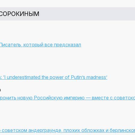
 СОРОКИНЫМ
Писатель, который все предсказал
n: ‘I underestimated the power of Putin’s madness’
a
ронить новую Российскую империю — вместе с советск
 советском андерграунде, плохих обложках и берлинско