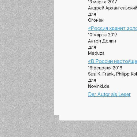
13 марта 2017
Андрей Архангельски
для
Огонёк
«Россия хранит зол
10 марта 2017
Антон Долин
для
Meduza
«В России настояще
18 февраля 2016
Susi K. Frank, Philipp 
для
Novinki.de
Der Autor als Leser
Автор