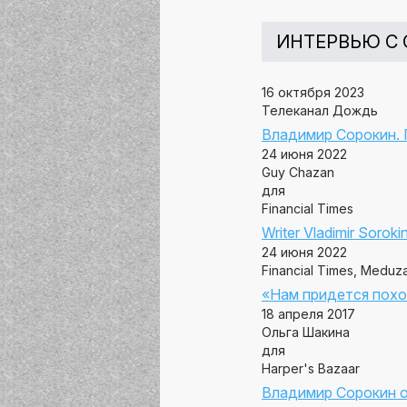
ИНТЕРВЬЮ С
16 октября 2023
Телеканал Дождь
Владимир Сорокин. 
24 июня 2022
Guy Chazan
для
Financial Times
Writer Vladimir Soroki
24 июня 2022
Financial Times, Meduz
«Нам придется похо
18 апреля 2017
Ольга Шакина
для
Harper's Bazaar
Владимир Сорокин о