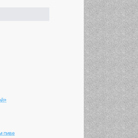
ой»
м пиве