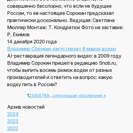
совершенно бесспорно, что если не будущее
России, то её настоящее Сорокин предсказал
практически досконально. Ведущая: Светлана
Мюллер Монтаж: Т. Кондратюк Фото на заставке:
Р. Екимов
14 декабря 2020 года
Владимир Сорокин дегустирует 8 марок водки
AI-реставрация легендарного видео: в 2009 году
Владимир Сорокин пришел в редакцию Snob.ru,
чтобы выпить восемь рюмок водки от разных
производителей и ответить на вопрос: какую
водку пить в России?
Страницы
1
2
3
4
5
6
7
8
9
…
следующая ›
последняя »
Архив новостей
2024
2023
2022