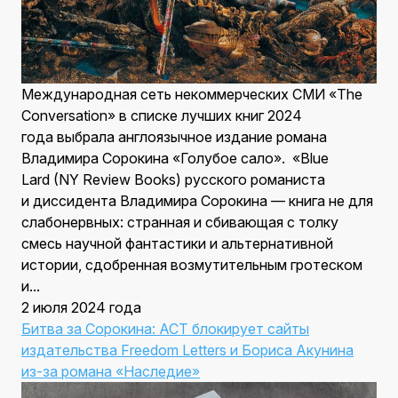
Международная сеть некоммерческих СМИ «The
Conversation» в списке лучших книг 2024
года выбрала англоязычное издание романа
Владимира Сорокина «Голубое сало». «Blue
Lard (NY Review Books) русского романиста
и диссидента Владимира Сорокина — книга не для
слабонервных: странная и сбивающая с толку
смесь научной фантастики и альтернативной
истории, сдобренная возмутительным гротеском
и...
2 июля 2024 года
Битва за Сорокина: АСТ блокирует сайты
издательства Freedom Letters и Бориса Акунина
из-за романа «Наследие»