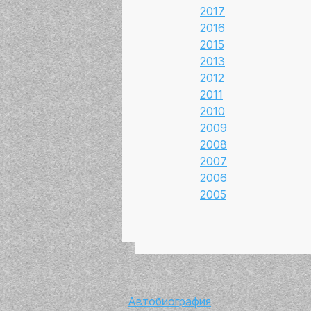
2017
2016
2015
2013
2012
2011
2010
2009
2008
2007
2006
2005
Автор
Автобиография