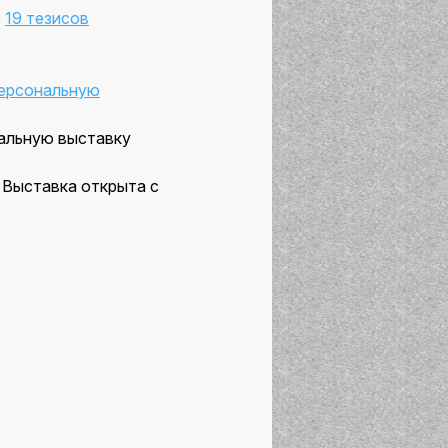
е
19 тезисов
персональную
 Выставка открыта с