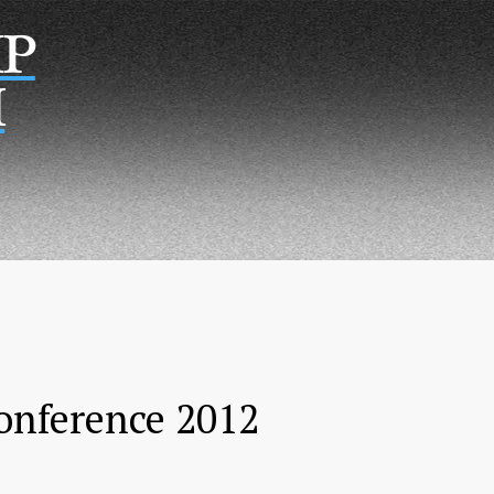
Р
Н
onference 2012