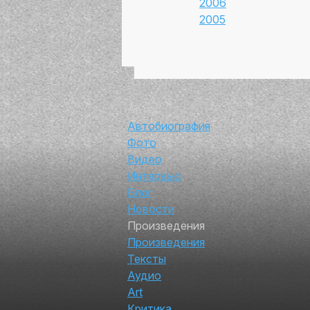
2006
2005
Автор
Автобиография
Фото
Видео
Интервью
Блог
Новости
Произведения
Произведения
Тексты
Аудио
Art
Критика