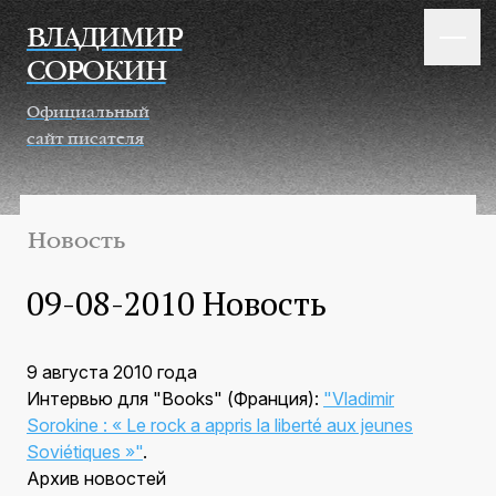
Перейти к основному содержанию
ВЛАДИМИР
СОРОКИН
Официальный
сайт писателя
Новость
09-08-2010 Новость
9 августа 2010 года
Интервью для "Books" (Франция):
"Vladimir
Sorokine : « Le rock a appris la liberté aux jeunes
Soviétiques »"
.
Архив новостей