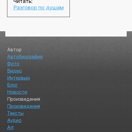
Читать:
Разговор по душам
Автор
Автобиография
Фото
Видео
Интервью
Блог
Новости
Произведения
Произведения
Тексты
Аудио
Art