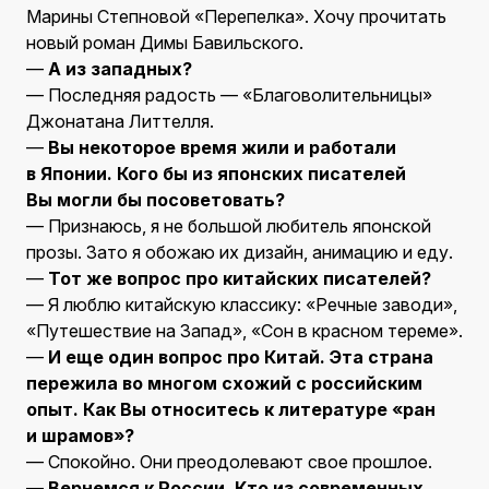
Марины Степновой «Перепелка». Хочу прочитать
новый роман Димы Бавильского.
—
А из западных?
— Последняя радость — «Благоволительницы»
Джонатана Литтелля.
—
Вы некоторое время жили и работали
в Японии. Кого бы из японских писателей
Вы могли бы посоветовать?
— Признаюсь, я не большой любитель японской
прозы. Зато я обожаю их дизайн, анимацию и еду.
—
Тот же вопрос про китайских писателей?
— Я люблю китайскую классику: «Речные заводи»,
«Путешествие на Запад», «Сон в красном тереме».
—
И еще один вопрос про Китай. Эта страна
пережила во многом схожий с российским
опыт. Как Вы относитесь к литературе «ран
и шрамов»?
— Спокойно. Они преодолевают свое прошлое.
—
Вернемся к России. Кто из современных