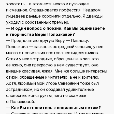
хохотать… в этом есть нечто и пугающее
и смешное. Страшноватая профессия. Недаром
лицедеев раньше хоронили отдельно. Я дважды
уходил с собственных премьер.
—
И один вопрос о поэзии. Как Вы оцениваете
к творчество Веры Полозковой?
— Предпочитаю другую Веру — Павлову.
Полозкова — насквозь эстрадный человек, у нее
много от советских поэтов-шестидесятников.
Стихи у нее эстрадные, обращенные в зал, это
ее жанр, она прекрасно в нем существует, она
внешне красивая, яркая. Мне же больше интересны
стихи, обращенные к читателю, а не к зрителю.
Хотя, любимый мой Игорь Северянин тоже был
эстрадником, но он создавал удивительные
словесные конструкты, чего не скажешь
о Полозковой.
—
Как Вы относитесь к социальным сетям?
— Стараюсь никак не относиться. И так слишком