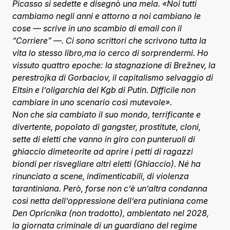
Picasso si sedette e disegnò una mela. «Noi tutti
cambiamo negli anni e attorno a noi cambiano le
cose — scrive in uno scambio di email con il
“Corriere” —. Ci sono scrittori che scrivono tutta la
vita lo stesso libro,ma io cerco di sorprendermi. Ho
vissuto quattro epoche: la stagnazione di Brežnev, la
perestrojka di Gorbaciov, il capitalismo selvaggio di
Eltsin e l’oligarchia del Kgb di Putin. Difficile non
cambiare in uno scenario così mutevole».
Non che sia cambiato il suo mondo, terrificante e
divertente, popolato di gangster, prostitute, cloni,
sette di eletti che vanno in giro con punteruoli di
ghiaccio dimeteorite ad aprire i petti di ragazzi
biondi per risvegliare altri eletti (Ghiaccio). Né ha
rinunciato a scene, indimenticabili, di violenza
tarantiniana. Però, forse non c’è un’altra condanna
così netta dell’oppressione dell’era putiniana come
Den Opricnika (non tradotto), ambientato nel 2028,
la giornata criminale di un guardiano del regime