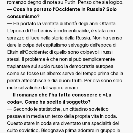
romanzo degno di nota su Putin. Penso che sia logico.
— Cosa ha portato l’Occidente in Russia? Solo
consumismo?
— Ha portato la ventata di libertà degli anni Ottanta.
L’epoca di Gorbaciov è indimenticabile, è stata uno
sprazzo di luce nella storia della Russia. Non ha senso
dare la colpa del capitalismo selvaggio dell’epoca di
Eltsin all’Occidente: di quello sono colpevoli i russi
stessi. Il problema è che non si può semplicemente
trapiantare sul suolo russo la democrazia europea
come se fosse un albero: serve del tempo prima che la
pianta attecchisca e dia buoni frutti. Per ora sono solo
mele selvatiche dal sapore amaro.
— Il romanzo che l’ha fatta conoscere è «La
coda». Come ha scelto il soggetto?
— Secondo le statistiche, un cittadino sovietico
passava in media un terzo della propria vita in coda.
Questo stare in coda era diventato una specialità del
culto sovietico. Bisognava prima adorare in gruppo le