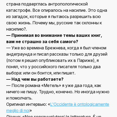
страна подверглась антропологической
катастрофе. Все опиралось на насилие. Это одна
из загадок, которые я пытаюсь разрешить всю
свою жизнь. Почему мы, русские так склонны к
насилию?.
— Принимая во внимание темы ваших книг,
вам не страшно за себя самого?
— Уже во времена Брежнева, когда я был членом
андеграунда и писал рассказы только для друзей
(потом я решил опубликовать их в Париже), я
понял, что у российского писателя только два
выбора: или он боится, или пишет.
— Над чем вы работаете?
— После романа «Метель» я уже два года, как
ничего не пишу. Трудно, конечно. Но иногда нужно
и помолчать.
Оригинал интервью: «
L'Occidente è ontologicamente
meglio di noi
»
Diceva: «Non sopravvaluterei la letteratura. È un