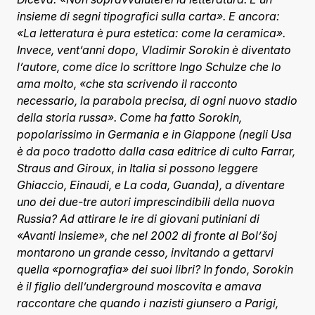
insieme di segni tipografici sulla carta». E ancora:
«La letteratura è pura estetica: come la ceramica».
Invece, vent’anni dopo, Vladimir Sorokin è diventato
l’autore, come dice lo scrittore Ingo Schulze che lo
ama molto, «che sta scrivendo il racconto
necessario, la parabola precisa, di ogni nuovo stadio
della storia russa». Come ha fatto Sorokin,
popolarissimo in Germania e in Giappone (negli Usa
è da poco tradotto dalla casa editrice di culto Farrar,
Straus and Giroux, in Italia si possono leggere
Ghiaccio, Einaudi, e La coda, Guanda), a diventare
uno dei due-tre autori imprescindibili della nuova
Russia? Ad attirare le ire di giovani putiniani di
«Avanti Insieme», che nel 2002 di fronte al Bol’šoj
montarono un grande cesso, invitando a gettarvi
quella «pornografia» dei suoi libri? In fondo, Sorokin
è il figlio dell’underground moscovita e amava
raccontare che quando i nazisti giunsero a Parigi,