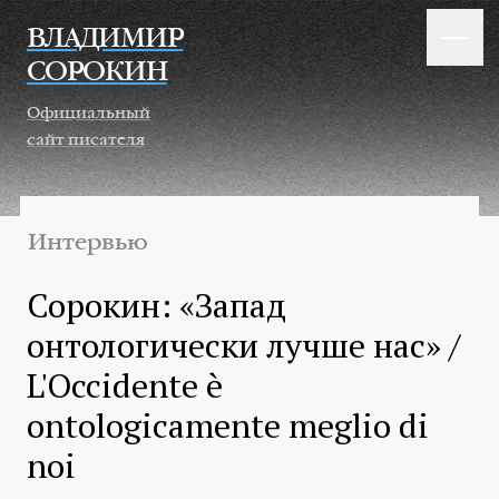
Перейти к основному содержанию
ВЛАДИМИР
СОРОКИН
Официальный
сайт писателя
Интервью
Сорокин: «Запад
онтологически лучше нас» /
L'Occidente è
ontologicamente meglio di
noi