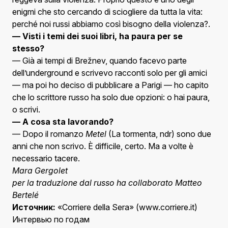
enigmi che sto cercando di sciogliere da tutta la vita:
perché noi russi abbiamo così bisogno della violenza?.
— Visti i temi dei suoi libri, ha paura per se
stesso?
— Già ai tempi di Brežnev, quando facevo parte
dell’underground e scrivevo racconti solo per gli amici
— ma poi ho deciso di pubblicare a Parigi — ho capito
che lo scrittore russo ha solo due opzioni: o hai paura,
o scrivi.
— A cosa sta lavorando?
— Dopo il romanzo
Metel
(La tormenta, ndr) sono due
anni che non scrivo. È difficile, certo. Ma a volte è
necessario tacere.
Mara Gergolet
per la traduzione dal russo ha collaborato Matteo
Bertelé
Источник:
«Corriere della Sera» (www.corriere.it)
Интервью по годам