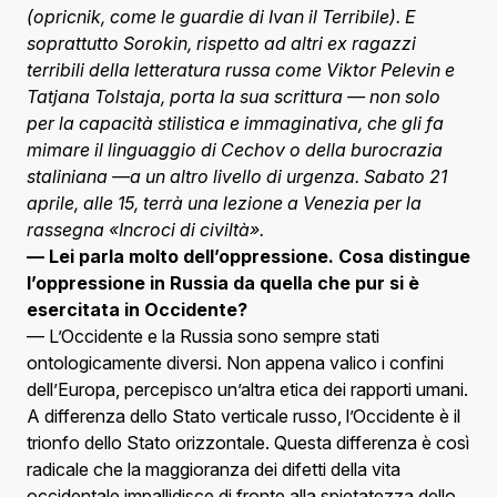
(opricnik, come le guardie di Ivan il Terribile). E
soprattutto Sorokin, rispetto ad altri ex ragazzi
terribili della letteratura russa come Viktor Pelevin e
Tatjana Tolstaja, porta la sua scrittura — non solo
per la capacità stilistica e immaginativa, che gli fa
mimare il linguaggio di Cechov o della burocrazia
staliniana —a un altro livello di urgenza. Sabato 21
aprile, alle 15, terrà una lezione a Venezia per la
rassegna «Incroci di civiltà».
— Lei parla molto dell’oppressione. Cosa distingue
l’oppressione in Russia da quella che pur si è
esercitata in Occidente?
— L’Occidente e la Russia sono sempre stati
ontologicamente diversi. Non appena valico i confini
dell’Europa, percepisco un’altra etica dei rapporti umani.
A differenza dello Stato verticale russo, l’Occidente è il
trionfo dello Stato orizzontale. Questa differenza è così
radicale che la maggioranza dei difetti della vita
occidentale impallidisce di fronte alla spietatezza dello