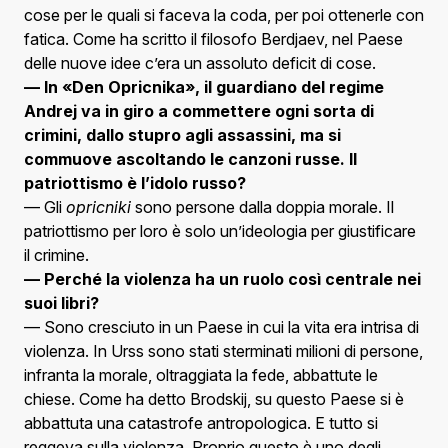
cose per le quali si faceva la coda, per poi ottenerle con
fatica. Come ha scritto il filosofo Berdjaev, nel Paese
delle nuove idee c’era un assoluto deficit di cose.
— In «Den Opricnika», il guardiano del regime
Andrej va in giro a commettere ogni sorta di
crimini, dallo stupro agli assassini, ma si
commuove ascoltando le canzoni russe. Il
patriottismo è l’idolo russo?
— Gli
opricniki
sono persone dalla doppia morale. Il
patriottismo per loro è solo un’ideologia per giustificare
il crimine.
— Perché la violenza ha un ruolo così centrale nei
suoi libri?
— Sono cresciuto in un Paese in cui la vita era intrisa di
violenza. In Urss sono stati sterminati milioni di persone,
infranta la morale, oltraggiata la fede, abbattute le
chiese. Come ha detto Brodskij, su questo Paese si è
abbattuta una catastrofe antropologica. E tutto si
reggeva sulla violenza. Proprio questo è uno degli