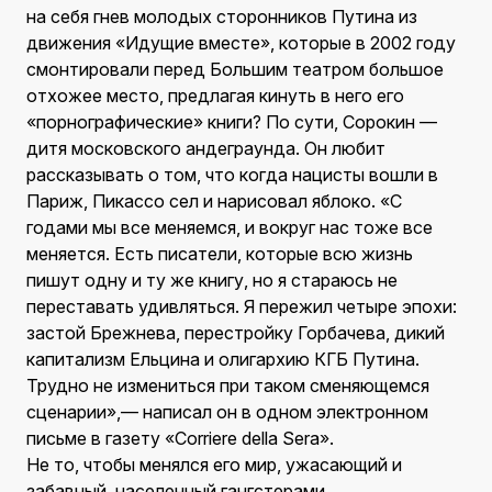
на себя гнев молодых сторонников Путина из
движения «Идущие вместе», которые в 2002 году
смонтировали перед Большим театром большое
отхожее место, предлагая кинуть в него его
«порнографические» книги? По сути, Сорокин —
дитя московского андеграунда. Он любит
рассказывать о том, что когда нацисты вошли в
Париж, Пикассо сел и нарисовал яблоко. «С
годами мы все меняемся, и вокруг нас тоже все
меняется. Есть писатели, которые всю жизнь
пишут одну и ту же книгу, но я стараюсь не
переставать удивляться. Я пережил четыре эпохи:
застой Брежнева, перестройку Горбачева, дикий
капитализм Ельцина и олигархию КГБ Путина.
Трудно не измениться при таком сменяющемся
сценарии»,— написал он в одном электронном
письме в газету «Corriere della Sera».
Не то, чтобы менялся его мир, ужасающий и
забавный, населенный гангстерами,