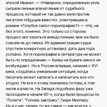
эпохой Ивана». — «Наверное, определенную роль
сыграли личные впечатления от судебного
процесса, который не так давно вели против
писателя «Идущие вместе», усмотревшие в
романе «Голубое сало» порнографию?» — «Ну, не
без этого, конечно. Это только со стороны
процесс мог казаться анекдотичным, мне же было
совсем не до смеха. Из администрации судье
спустили конкретную установку: дать два года
условно. Хотя порнографии в литературе не может
быть по определению — буквы на бумаге никого не
возбуждают. Но в России впервые, начиная с XVI
века, создалась уникальная ситуация, когда
писатель может написать и напечатать все что
угодно. Не все к этому оказались готовы, в том
числе и власти. На Западе подобную фазу уже
проходили в начале 60-х, когда были процессы по
“Лолите”, “Голому завтраку”, Генри Миллеру.
Ну и у нас теперь то же самое — как всегда, с