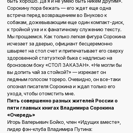
быть хорошо. Да я и не умею быть никем другим».
Сорокину пора бежать — его ждет еще одна
встреча перед возвращением во Внуково к
собакам, дожевывающим еще один компакт-диск,
к тройной ухе и к фанатичному служению тексту.
Мы прощаемся. Как только легкая фигура Сорокина
исчезает за дверью, официант бесцеремонно
швыряет на стол счет и припечатывает его сверху
здоровенной статуэткой быка с надписью на
бронзовом боку «СТОЛ ЗАКАЗАН». «Не могли бы
вы допить чай за стойкой?» — изрекает он
ледяным голосом тореро. Очевидно, он все-таки
опознал писателя Сорокина и ждал только его
ухода, чтобы отомстить мне.
Пять совершенно разных жителей России о
пяти главных книгах Владимира Сорокина
«Очередь»
Игорь Валерьевич Бойко, член «Идущих вместе»,
лидер фэн-клуба Владимира Путина: