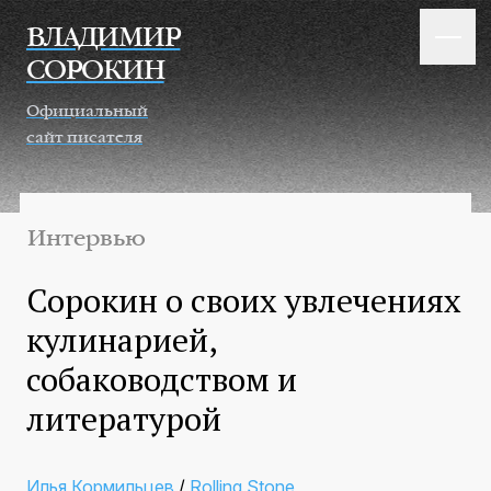
Перейти к основному содержанию
ВЛАДИМИР
СОРОКИН
Официальный
сайт писателя
Интервью
Сорокин о своих увлечениях
кулинарией,
собаководством и
литературой
Илья Кормильцев
/
Rolling Stone