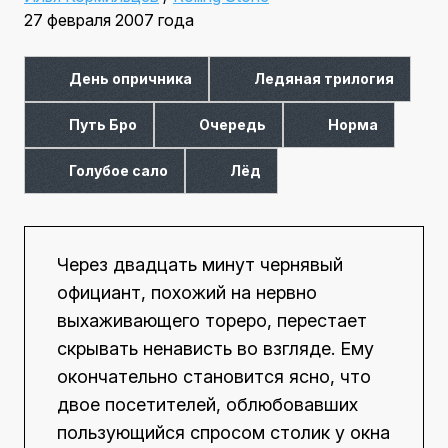
27 февраля 2007 года
День опричника
Ледяная трилогия
Путь Бро
Очередь
Норма
Голубое сало
Лёд
Через двадцать минут чернявый
официант, похожий на нервно
выхаживающего тореро, перестает
скрывать ненависть во взгляде. Ему
окончательно становится ясно, что
двое посетителей, облюбовавших
пользующийся спросом столик у окна