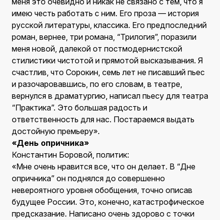
меня это очевидно и никак не связано с тем, что я
имею честь работать с ним. Его проза — история
русской литературы, классика. Его предпоследний
роман, вернее, три романа, “Трилогия”, поразили
меня новой, далекой от постмодернистской
стилистики чистотой и прямотой высказывания. Я
счастлив, что Сорокин, семь лет не писавший пьес
и разочаровавшись, по его словам, в театре,
вернулся в драматургию, написал пьесу для театра
“Практика”. Это большая радость и
ответственность для нас. Постараемся выдать
достойную премьеру».
«День опричника»
Константин Боровой, политик:
«Мне очень нравится все, что он делает. В “Дне
опричника” он поднялся до совершенно
невероятного уровня обобщения, точно описав
будущее России. Это, конечно, катастрофическое
предсказание. Написано очень здорово с точки