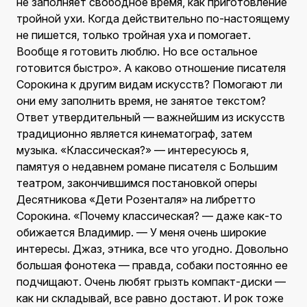
не заполняет свободное время, как приготовление
тройной ухи. Когда действительно по-настоящему
не пишется, только тройная уха и помогает.
Вообще я готовить люблю. Но все остальное
готовится быстро». А каково отношение писателя
Сорокина к другим видам искусств? Помогают ли
они ему заполнить время, не занятое текстом?
Ответ утвердительный — важнейшим из искусств
традиционно является кинематограф, затем
музыка. «Классическая?» — интересуюсь я,
памятуя о недавнем романе писателя с Большим
театром, закончившимся постановкой оперы
Десятникова «Дети Розенталя» на либретто
Сорокина. «Почему классическая? — даже как-то
обижается Владимир. — У меня очень широкие
интересы. Джаз, этника, все что угодно. Довольно
большая фонотека — правда, собаки постоянно ее
подчищают. Очень любят грызть компакт-диски —
как ни складывай, все равно достают. И рок тоже