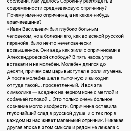
сословий. Как удалось Сорокину разглядеть в
современности средневековую опричнину?
Почему именно опричнина, а не какая-нибудь
аракчеевщина?
«Иван Васильевич был глубоко больным
человеком, но в болезни его, как во всякой русской
паранойе, было нечто нечеловечески
возвышенное. Они ведь как жили с опричниками в
Александровской слободе? В пять часов утра
вставали и на молебен. Молебен длился до
десяти, причем сам царь выступал в роли игумена.
А после молебна шел в пыточную и выходил
оттуда такой… просветленный. И вся эта
символика — всадник на черном коне с метлой и
собачьей головой… Это только очень больное
сознание могло изобрести. Опричнина оставила
глубочайший след в русской душе, и с тех пор в
каждом из нас живет маленький опричник. Никакая
другая эпоха в этом смысле и рядом не лежала с