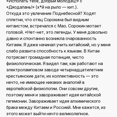
«Исполать тебе, добрый молодец!» с
«Дяодалань!» (х*й на рыло — кит.).
Откуда это увлечение Поднебесной? Ходят
сплетни, что отец Сорокина был видным
китаистом, встречался с Мао. Сорокин мотает
головой. «Нет-нет, это легенды. У меня довольно
давно и спонтанно возникла очарованность
Китаем. Я даже начинал учить китайский, но у меня
слабо развита способность к языкам. В Китае
потрясает громадная потенция, чисто
физиологическая. Я видел там, как работают на
электроламповом заводе четырнадцатилетние
крестьянские дети, их коллективность — это
нечто, не имеющее никаких аналогий в
европейской физиологии. Они совсем другие,
поэтому меня и завораживает идея китайской
гегемонии. Завораживает идея алхимического
брака между Китаем и Россией. Мне кажется, из
этого может выйти нечто великолепное.