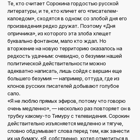
Те, кто считает Сорокина гордостью русской
литературы, и те, кто кличет его «писателем-
калоедом», сходятся в одном: со злобой дня его
произведения редко дружат. Поэтому «Дня
опричника», из которого эта злоба хлещет
буквально фонтаном, мало кто ждал. Но
вторжение на новую территорию оказалось на
редкость удачным: очевидно, о безумии нашей
политической действительности можно
адекватно написать, лишь сойдя с вершин еще
большего безумия — например, оттуда, где из
клонов русских писателей добывают голубое
сало.
«Я не люблю прямых эфиров, потому что говорю
очень медленно», — несколько раз повторяет он в
трубку какому-то Тимуру с телевидения. Сорокин
действительно изъясняется медленно и тягуче,
словно обдумывает слова перед тем, как занести
их на бумагу. «Я, собственно, хотел отметиться в