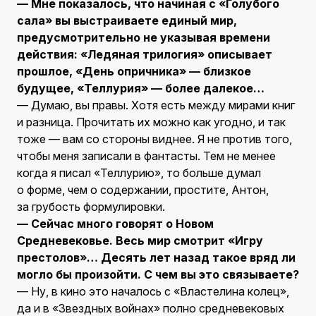
— Мне показалось, что начиная с «Голубого
сала» вы выстраиваете единый мир,
предусмотрительно не указывая времени
действия: «Ледяная трилогия» описывает
прошлое, «День опричника» — близкое
будущее, «Теллурия» — более далекое…
— Думаю, вы правы. Хотя есть между мирами книг
и разница. Прочитать их можно как угодно, и так
тоже — вам со стороны виднее. Я не против того,
чтобы меня записали в фантасты. Тем не менее
когда я писал «Теллурию», то больше думал
о форме, чем о содержании, простите, Антон,
за грубость формулировки.
— Сейчас много говорят о Новом
Средневековье. Весь мир смотрит «Игру
престолов»… Десять лет назад такое вряд ли
могло бы произойти. С чем вы это связываете?
— Ну, в кино это началось с «Властелина колец»,
да и в «Звездных войнах» полно средневековых