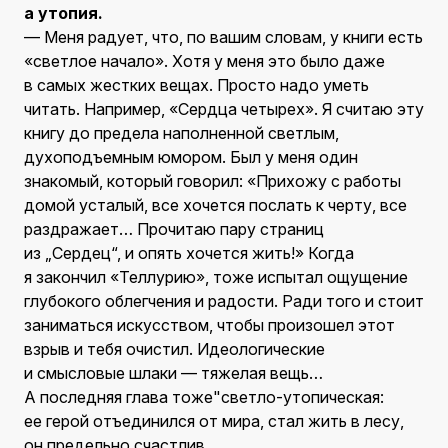
а утопия.
— Меня радует, что, по вашим словам, у книги есть
«светлое начало». Хотя у меня это было даже
в самых жестких вещах. Просто надо уметь
читать. Например, «Сердца четырех». Я считаю эту
книгу до предела наполненной светлым,
духоподъемным юмором. Был у меня один
знакомый, который говорил: «Прихожу с работы
домой усталый, все хочется послать к черту, все
раздражает… Прочитаю пару страниц
из „Сердец“, и опять хочется жить!» Когда
я закончил «Теллурию», тоже испытал ощущение
глубокого облегчения и радости. Ради того и стоит
заниматься искусством, чтобы произошел этот
взрыв и тебя очистил. Идеологические
и смысловые шлаки — тяжелая вещь…
А последняя глава тоже"светло-утопическая:
ее герой отъединился от мира, стал жить в лесу,
он предельно счастлив.