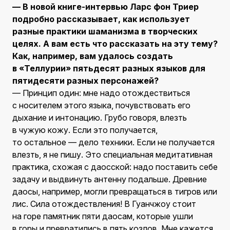
— В новой книге-интервью Ларс фон Триер
подробно рассказывает, как использует
разные практики шаманизма в творческих
целях. А вам есть что рассказать на эту тему?
Как, например, вам удалось создать
в «Теллурии» пятьдесят разных языков для
пятидесяти разных персонажей?
— Принцип один: мне надо отождествиться
с носителем этого языка, почувствовать его
дыхание и интонацию. Грубо говоря, влезть
в чужую кожу. Если это получается,
то остальное — дело техники. Если не получается
влезть, я не пишу. Это специальная медитативная
практика, схожая с даосской: надо поставить себе
задачу и выдвинуть антенну подальше. Древние
даосы, например, могли превращаться в тигров или
лис. Сила отождествления! В Гуанчжоу стоит
на горе памятник пяти даосам, которые ушли
в горы и превратились в пять козлов. Мне кажется,