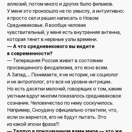
аллюзий, потом много и других было фильмов.
У меня это произошло не по умыслу, а интуитивно:
я просто сел и решил написать о Новом
Средневековье. Я вообще человек
чувствительный, у меня есть внутренняя антенна,
которая тянет в нервные узлы времени.
— А что средневекового вы видите
в современности?
— Теперешняя Россия живет в состоянии
просвещенного феодализма, это ясно всем.
А Запад… Понимаете, я не историк, не социолог
и не антрополог, это все на уровне интуиции.
Но есть десятки мелочей, говорящих о том, каким
уютным вдруг многим показалось средневековое
сознание. Человечество по нему соскучилось.
Например, Сноудену официально ответили, что,
если он вернется, его не будут пытать. Это
из какой эпохи фраза?!
— Теллур в придуманном вами мире — это же