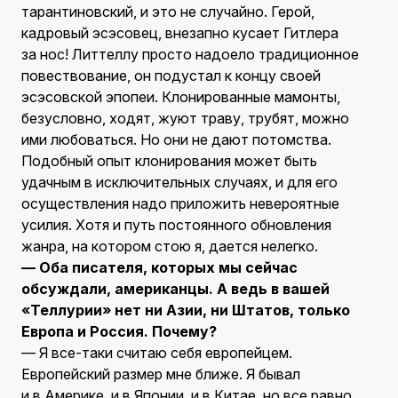
тарантиновский, и это не случайно. Герой,
кадровый эсэсовец, внезапно кусает Гитлера
за нос! Литтеллу просто надоело традиционное
повествование, он подустал к концу своей
эсэсовской эпопеи. Клонированные мамонты,
безусловно, ходят, жуют траву, трубят, можно
ими любоваться. Но они не дают потомства.
Подобный опыт клонирования может быть
удачным в исключительных случаях, и для его
осуществления надо приложить невероятные
усилия. Хотя и путь постоянного обновления
жанра, на котором стою я, дается нелегко.
— Оба писателя, которых мы сейчас
обсуждали, американцы. А ведь в вашей
«Теллурии» нет ни Азии, ни Штатов, только
Европа и Россия. Почему?
— Я все-таки считаю себя европейцем.
Европейский размер мне ближе. Я бывал
и в Америке, и в Японии, и в Китае, но все равно