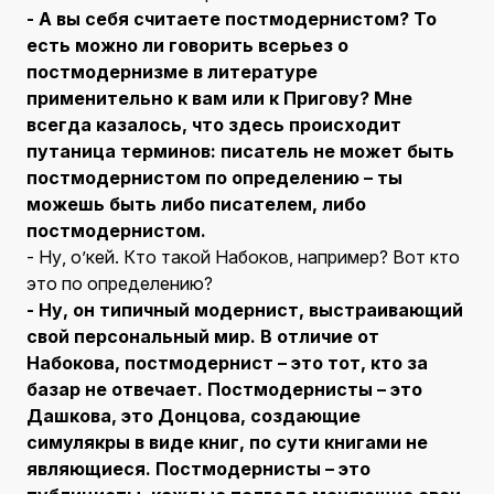
- А вы себя считаете постмодернистом? То
есть можно ли говорить всерьез о
постмодернизме в литературе
применительно к вам или к Пригову? Мне
всегда казалось, что здесь происходит
путаница терминов: писатель не может быть
постмодернистом по определению – ты
можешь быть либо писателем, либо
постмодернистом.
- Ну, о’кей. Кто такой Набоков, например? Вот кто
это по определению?
- Ну, он типичный модернист, выстраивающий
свой персональный мир. В отличие от
Набокова, постмодернист – это тот, кто за
базар не отвечает. Постмодернисты – это
Дашкова, это Донцова, создающие
симулякры в виде книг, по сути книгами не
являющиеся. Постмодернисты – это