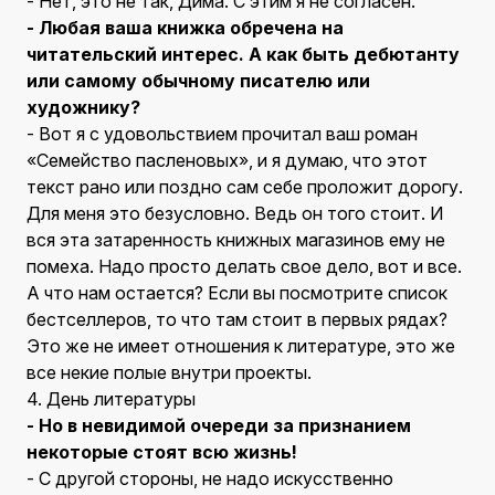
- Нет, это не так, Дима. С этим я не согласен.
- Любая ваша книжка обречена на
читательский интерес. А как быть дебютанту
или самому обычному писателю или
художнику?
- Вот я с удовольствием прочитал ваш роман
«Семейство пасленовых», и я думаю, что этот
текст рано или поздно сам себе проложит дорогу.
Для меня это безусловно. Ведь он того стоит. И
вся эта затаренность книжных магазинов ему не
помеха. Надо просто делать свое дело, вот и все.
А что нам остается? Если вы посмотрите список
бестселлеров, то что там стоит в первых рядах?
Это же не имеет отношения к литературе, это же
все некие полые внутри проекты.
4. День литературы
- Но в невидимой очереди за признанием
некоторые стоят всю жизнь!
- С другой стороны, не надо искусственно