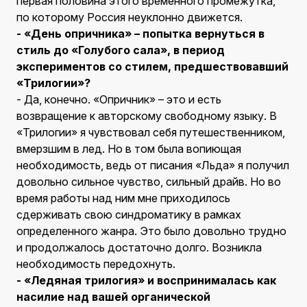
первая половина этого временного промежутка,
по которому Россия неуклонно движется.
- «День опричника» – попытка вернуться в
стиль до «Голубого сала», в период
экспериментов со стилем, предшествовавший
«Трилогии»?
- Да, конечно. «Опричник» – это и есть
возвращение к авторскому свободному языку. В
«Трилогии» я чувствовал себя путешественником,
вмерзшим в лед. Но в том была вопиющая
необходимость, ведь от писания «Льда» я получил
довольно сильное чувство, сильный драйв. Но во
время работы над ним мне приходилось
сдерживать свою синдроматику в рамках
определенного жанра. Это было довольно трудно
и продолжалось достаточно долго. Возникла
необходимость передохнуть.
- «Ледяная трилогия» и воспринималась как
насилие над вашей органической