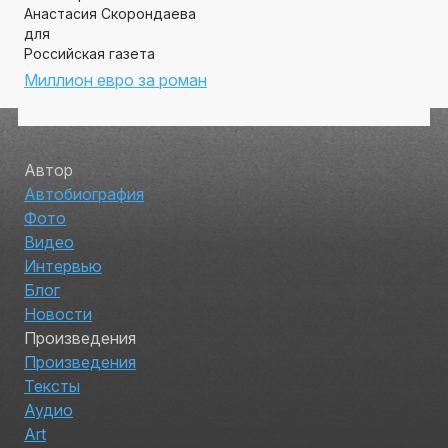
Анастасия Скорондаева
для
Российская газета
Миллион евро за роман
Автор
Автобиография
Фото
Видео
Интервью
Блог
Новости
Произведения
Произведения
Тексты
Аудио
Art