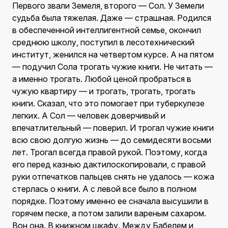
Первого звали Земеля, второго — Сол. У Земели
судьба была тяжелая. Даже — страшная. Родился
в обеспеченной интеллигентной семье, окончил
среднюю школу, поступил в лесотехнический
институт, женился на четвертом курсе. А на пятом
— подучил Сола трогать чужие книги. Не читать —
а именно трогать. Любой ценой пробраться в
чужую квартиру — и трогать, трогать, трогать
книги. Сказал, что это помогает при туберкулезе
легких. А Сол — человек доверчивый и
впечатлительный — поверил. И трогал чужие книги
всю свою долгую жизнь — до семидесяти восьми
лет. Трогал всегда правой рукой. Поэтому, когда
его перед казнью дактилоскопировали, с правой
руки отпечатков пальцев снять не удалось — кожа
стерлась о книги. А с левой все было в полном
порядке. Поэтому именно ее сначала высушили в
горячем песке, а потом залили вареным сахаром.
Вон она. В книжном шкафу. Между Бабелем и