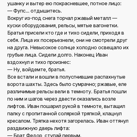
ушанку и вытер ею покрасневшее, потное лицо:
— Фупс... отдышитесь.
Вокруг из-под снега торчал ржавый металл —
куски оборудования, рельсы, мятые вагонетки.
Братья присели кто где и тихо сидели, приходя в
себя. Лица их посерьезнели, они не смотрели друг
на друга. Невысокое солнце холодно освещало их
грубые лица. Сидели долго. Наконец Иван
вздохнул и тихо произнес:
— Ну, войдемте, братья.
Все встали и вошли в полусгнившие распахнутые
ворота шахты. Здесь было сумрачно; ржавые, еле
различимые рельсы вели в темноту. Братья пошли
по ним и шагов через двести оказались возле
лифтов. Иван пошарил рукой в темноте, вытащил
палку с пропитанной соляркой тряпкой, клацнул
кресалом. Тряпка нехотя загорелась. Иван оттянул
раздвижную дверь лифта:
— Брат Федор, ступай первым.