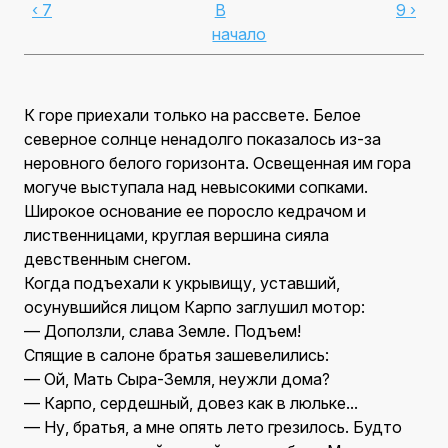
‹ 7
В
9 ›
начало
К горе приехали только на рассвете. Белое
северное солнце ненадолго показалось из-за
неровного белого горизонта. Освещенная им гора
могуче выступала над невысокими сопками.
Широкое основание ее поросло кедрачом и
лиственницами, круглая вершина сияла
девственным снегом.
Когда подъехали к укрывищу, уставший,
осунувшийся лицом Карпо заглушил мотор:
— Доползли, слава Земле. Подъем!
Спящие в салоне братья зашевелились:
— Ой, Мать Сыра-Земля, неужли дома?
— Карпо, сердешный, довез как в люльке...
— Ну, братья, а мне опять лето грезилось. Будто