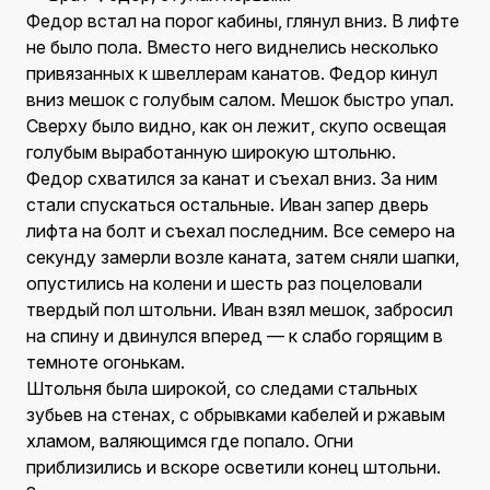
Федор встал на порог кабины, глянул вниз. В лифте
не было пола. Вместо него виднелись несколько
привязанных к швеллерам канатов. Федор кинул
вниз мешок с голубым салом. Мешок быстро упал.
Сверху было видно, как он лежит, скупо освещая
голубым выработанную широкую штольню.
Федор схватился за канат и съехал вниз. За ним
стали спускаться остальные. Иван запер дверь
лифта на болт и съехал последним. Все семеро на
секунду замерли возле каната, затем сняли шапки,
опустились на колени и шесть раз поцеловали
твердый пол штольни. Иван взял мешок, забросил
на спину и двинулся вперед — к слабо горящим в
темноте огонькам.
Штольня была широкой, со следами стальных
зубьев на стенах, с обрывками кабелей и ржавым
хламом, валяющимся где попало. Огни
приблизились и вскоре осветили конец штольни.