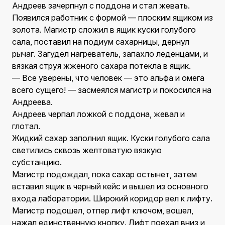
Андреев зачерпнул с поддона и стал жевать.
Появился работник с формой — плоским ящиком из
золота. Магистр сложил в ящик куски голубого
сала, поставил на подиум сахарницы, дернул
рычаг. Загудел нагреватель, запахло леденцами, и
вязкая струя жженого сахара потекла в ящик.
— Все уверены, что человек — это альфа и омега
всего сущего! — засмеялся магистр и покосился на
Андреева.
Андреев черпал ложкой с поддона, жевал и
глотал.
Жидкий сахар заполнил ящик. Куски голубого сала
светились сквозь желтоватую вязкую
субстанцию.
Магистр подождал, пока сахар остынет, затем
вставил ящик в черный кейс и вышел из основного
входа лаборатории. Широкий коридор вел к лифту.
Магистр подошел, отпер лифт ключом, вошел,
нажал единственную кнопку. Лифт поехал вниз и