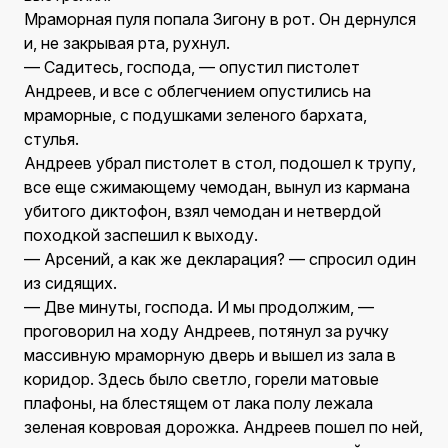
Мраморная пуля попала Зигону в рот. Он дернулся
и, не закрывая рта, рухнул.
— Садитесь, господа, — опустил пистолет
Андреев, и все с облегчением опустились на
мраморные, с подушками зеленого бархата,
стулья.
Андреев убрал пистолет в стол, подошел к трупу,
все еще сжимающему чемодан, вынул из кармана
убитого диктофон, взял чемодан и нетвердой
походкой заспешил к выходу.
— Арсений, а как же декларация? — спросил один
из сидящих.
— Две минуты, господа. И мы продолжим, —
проговорил на ходу Андреев, потянул за ручку
массивную мраморную дверь и вышел из зала в
коридор. Здесь было светло, горели матовые
плафоны, на блестящем от лака полу лежала
зеленая ковровая дорожка. Андреев пошел по ней,