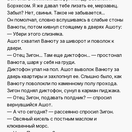
Борхесом. Я же давал тебе лизать ее, мерзавец.
Забыл? Нет, свинья. Такое не забывается...
Он помолчал, словно вслушиваясь в слабые стоны
Ванюты, потом кивнул стоящему в дверях Ашоту:
— Убери этого слизняка.
Ашот схватил Ванюту за шиворот и поволок к
двери.
— Отец Зигон... Там еще диктофон... — простонал
Ванюта, шаря у себя на груди.
Диктофон упал на пол. Ашот выволок Ванюту за
дверь квартиры и захлопнул ее. Слышно было, как
Ванюту поволокли по каменному полу прохода.
Зигон поднял диктофон, сунул в карман пиджака.
— Отец Зигон, подавать полдник? — спросил
вернувшийся Ашот.
— А что сегодня? — рассеянно спросил Зигон.
— Овсяный кисель с постным маслом и
клюквенный морс.