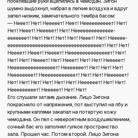
побелевшие руки вцепились в чемодан. Зигон
шумно выдохнул, набрал в легкие воздуха и вдруг
запел низким, замечательного тембра басом:
— Нееет! Нет! Нееееет! Неет! Неееее­ееееет! Нет!
Нет! Нееет! Нееееет! Нет! Нееееее­ееееееее­
ееееееет! Нет! Нет! Нет! Нет! Нееет! Нет! Неееее­
еееееееее­ееееееее­ееееее­ееееее­ееееет! Нет! Нет!
Неееет! Нееет! Неееет! Нееееееее­ееееееет! Нет!
Нет! Нет! Неееет! Нет! Нееет! Нет! Нет! Нееееет!
Неееееееее­ееееееет! Нееееееет! Нет! Нет! Нет!
Неееееееет! Нееееее­еееееет! Нет! Нет! Неееееет!
Нет! Нет! Нет! Нет! Нет! Нет! Неееееет! Нет! Нет!
Нееееееееет! Нееееет! Нет! Нет!
Его слушали затаив дыхание. Лицо Зигона
покраснело от напряжения, пот выступил на лбу и
крупными каплями закапал на потертую кожу
чемодана. Он пел с невероятным воодушевлением,
сочный бас его заполнял гулкое пространство
зала. Прошел час. Потом второй. Лицо Зигона