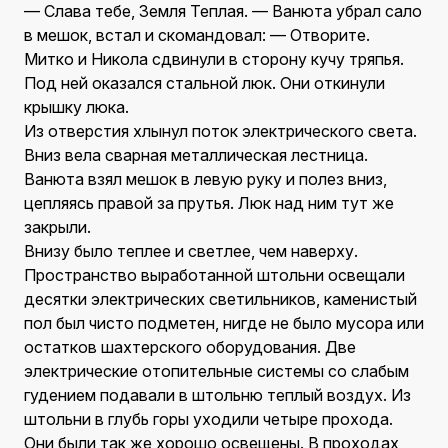
— Слава тебе, Земля Теплая. — Ванюта убрал сало
в мешок, встал и скомандовал: — Отворите.
Митко и Никола сдвинули в сторону кучу тряпья.
Под ней оказался стальной люк. Они откинули
крышку люка.
Из отверстия хлынул поток электрического света.
Вниз вела сварная металлическая лестница.
Ванюта взял мешок в левую руку и полез вниз,
цепляясь правой за прутья. Люк над ним тут же
закрыли.
Внизу было теплее и светлее, чем наверху.
Пространство выработанной штольни освещали
десятки электрических светильников, каменистый
пол был чисто подметен, нигде не было мусора или
остатков шахтерского оборудования. Две
электрические отопительные системы со слабым
гудением подавали в штольню теплый воздух. Из
штольни в глубь горы уходили четыре прохода.
Они были так же хорошо освещены. В проходах