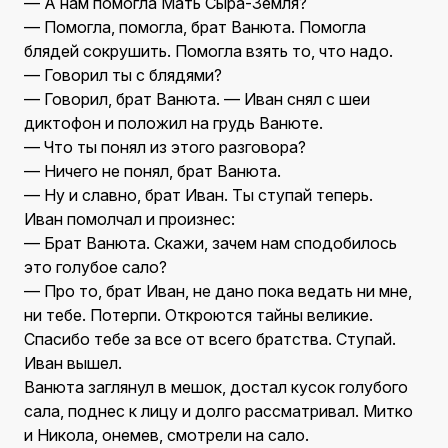
— А нам помогла Мать Сыра-Земля?
— Помогла, помогла, брат Ванюта. Помогла
блядей сокрушить. Помогла взять то, что надо.
— Говорил ты с блядями?
— Говорил, брат Ванюта. — Иван снял с шеи
диктофон и положил на грудь Ванюте.
— Что ты понял из этого разговора?
— Ничего не понял, брат Ванюта.
— Ну и славно, брат Иван. Ты ступай теперь.
Иван помолчал и произнес:
— Брат Ванюта. Скажи, зачем нам сподобилось
это голубое сало?
— Про то, брат Иван, не дано пока ведать ни мне,
ни тебе. Потерпи. Откроются тайны великие.
Спасибо тебе за все от всего братства. Ступай.
Иван вышел.
Ванюта заглянул в мешок, достал кусок голубого
сала, поднес к лицу и долго рассматривал. Митко
и Никола, онемев, смотрели на сало.