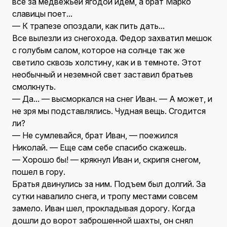
все за медвежьей ягодой идем, а брат Марко
славицы поет...
— К трапезе опоздали, как пить дать...
Все вылезли из снегохода. Федор захватил мешок
с голубым салом, которое на солнце так же
светило сквозь холстину, как и в темноте. Этот
необычный и неземной свет заставил братьев
смолкнуть.
— Да... — высморкался на снег Иван. — А может, и
не зря мы подставлялись. Чудная вещь. Сгодится
ли?
— Не сумлевайся, брат Иван, — поежился
Николай. — Еще сам себе спасибо скажешь.
— Хорошо бы! — крякнул Иван и, скрипя снегом,
пошел в гору.
Братья двинулись за ним. Подъем был долгий. За
сутки навалило снега, и тропу местами совсем
замело. Иван шел, прокладывая дорогу. Когда
дошли до ворот заброшенной шахты, он снял