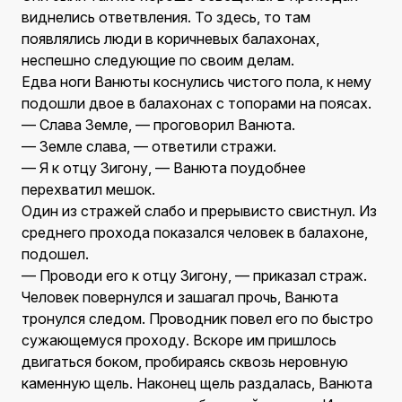
виднелись ответвления. То здесь, то там
появлялись люди в коричневых балахонах,
неспешно следующие по своим делам.
Едва ноги Ванюты коснулись чистого пола, к нему
подошли двое в балахонах с топорами на поясах.
— Слава Земле, — проговорил Ванюта.
— Земле слава, — ответили стражи.
— Я к отцу Зигону, — Ванюта поудобнее
перехватил мешок.
Один из стражей слабо и прерывисто свистнул. Из
среднего прохода показался человек в балахоне,
подошел.
— Проводи его к отцу Зигону, — приказал страж.
Человек повернулся и зашагал прочь, Ванюта
тронулся следом. Проводник повел его по быстро
сужающемуся проходу. Вскоре им пришлось
двигаться боком, пробираясь сквозь неровную
каменную щель. Наконец щель раздалась, Ванюта