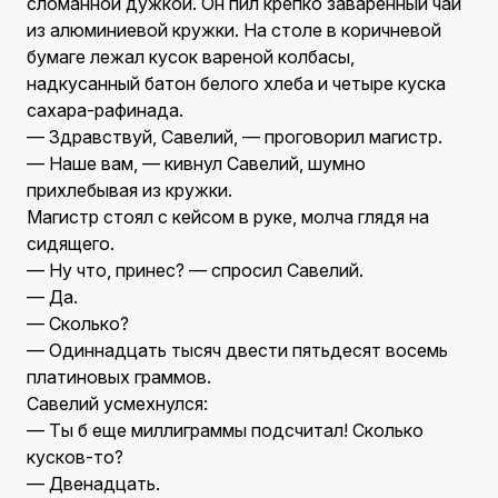
сломанной дужкой. Он пил крепко заваренный чай
из алюминиевой кружки. На столе в коричневой
бумаге лежал кусок вареной колбасы,
надкусанный батон белого хлеба и четыре куска
сахара-рафинада.
— Здравствуй, Савелий, — проговорил магистр.
— Наше вам, — кивнул Савелий, шумно
прихлебывая из кружки.
Магистр стоял с кейсом в руке, молча глядя на
сидящего.
— Ну что, принес? — спросил Савелий.
— Да.
— Сколько?
— Одиннадцать тысяч двести пятьдесят восемь
платиновых граммов.
Савелий усмехнулся:
— Ты б еще миллиграммы подсчитал! Сколько
кусков-то?
— Двенадцать.