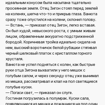
идеальным конусом была насыпана тщательно
просеянная земля. Отец Зигон стоял перед землей
на коленях, шепча что-то и прикрыв глаза. Ванюта
сразу тоже опустился на колени, склонил голову.
— Встань, — приказал отец Зигон, легко вставая.
Он был худой, невысокого роста, с умным живым
лицом, обрамленным аккуратно подстриженной
бородой. Коричневая тройка идеально сидела на
нем, высокий воротничок белой рубашки стягивал
черный шелковый платок с кристаллом горного
хрусталя.
Ванюта не успел подняться с колен, как быстрые
руки отца Зигона выхватили у него мешок с
голубым салом, и через секунду отец уже вынимал
из мешка, рассматривал и клал на пол светящиеся
голубые куски.
— Погаси свет, — приказал он слуге.
Гостиная погрузилась в полумрак. Куски сала,
появляющиеся из мешка и ложащиеся на пол один