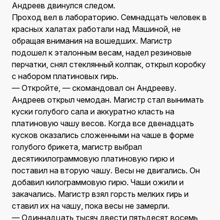
Андреев двинулся следом.
Проход вел в лабораторию. Семнадцать человек в
красных халатах работали над Машиной, не
обращая внимания на вошедших. Магистр
подошел к эталонным весам, надел резиновые
перчатки, снял стеклянный колпак, открыл коробку
с набором платиновых гирь.
— Откройте, — скомандовал он Андрееву.
Андреев открыл чемодан. Магистр стал вынимать
куски голубого сала и аккуратно класть на
платиновую чашу весов. Когда все двенадцать
кусков оказались сложенными на чаше в форме
голубого брикета, магистр выбрал
десятикилограммовую платиновую гирю и
поставил на вторую чашу. Весы не двигались. Он
добавил килограммовую гирю. Чаши ожили и
закачались. Магистр взял горсть мелких гирь и
ставил их на чашу, пока весы не замерли.
— Одиннадцать тысяч двести пятьдесят восемь