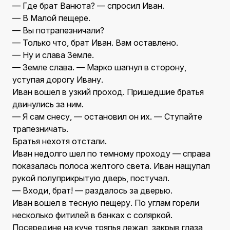
— Где брат Ванюта? — спросил Иван.
— В Малой пещере.
— Вы потрапезничали?
— Только что, брат Иван. Вам оставлено.
— Ну и слава Земле.
— Земле слава. — Марко шагнул в сторону,
уступая дорогу Ивану.
Иван вошел в узкий проход. Пришедшие братья
двинулись за ним.
— Я сам снесу, — остановил он их. — Ступайте
трапезничать.
Братья нехотя отстали.
Иван недолго шел по темному проходу — справа
показалась полоса желтого света. Иван нащупал
рукой полуприкрытую дверь, постучал.
— Входи, брат! — раздалось за дверью.
Иван вошел в тесную пещеру. По углам горели
несколько фитилей в банках с соляркой.
Посередине на куче тряпья лежал, закрыв глаза,