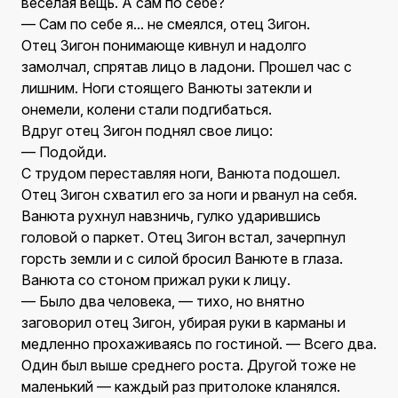
веселая вещь. А сам по себе?
— Сам по себе я... не смеялся, отец Зигон.
Отец Зигон понимающе кивнул и надолго
замолчал, спрятав лицо в ладони. Прошел час с
лишним. Ноги стоящего Ванюты затекли и
онемели, колени стали подгибаться.
Вдруг отец Зигон поднял свое лицо:
— Подойди.
С трудом переставляя ноги, Ванюта подошел.
Отец Зигон схватил его за ноги и рванул на себя.
Ванюта рухнул навзничь, гулко ударившись
головой о паркет. Отец Зигон встал, зачерпнул
горсть земли и с силой бросил Ванюте в глаза.
Ванюта со стоном прижал руки к лицу.
— Было два человека, — тихо, но внятно
заговорил отец Зигон, убирая руки в карманы и
медленно прохаживаясь по гостиной. — Всего два.
Один был выше среднего роста. Другой тоже не
маленький — каждый раз притолоке кланялся.