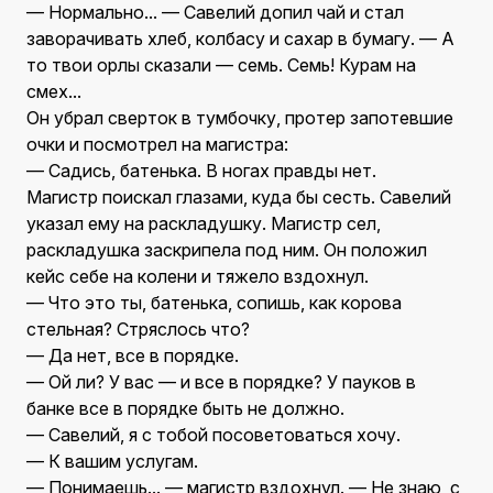
— Нормально... — Савелий допил чай и стал
заворачивать хлеб, колбасу и сахар в бумагу. — А
то твои орлы сказали — семь. Семь! Курам на
смех...
Он убрал сверток в тумбочку, протер запотевшие
очки и посмотрел на магистра:
— Садись, батенька. В ногах правды нет.
Магистр поискал глазами, куда бы сесть. Савелий
указал ему на раскладушку. Магистр сел,
раскладушка заскрипела под ним. Он положил
кейс себе на колени и тяжело вздохнул.
— Что это ты, батенька, сопишь, как корова
стельная? Стряслось что?
— Да нет, все в порядке.
— Ой ли? У вас — и все в порядке? У пауков в
банке все в порядке быть не должно.
— Савелий, я с тобой посоветоваться хочу.
— К вашим услугам.
— Понимаешь... — магистр вздохнул. — Не знаю, с