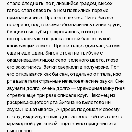
стало бледнеть, пот, лившийся градом, высох,
голос стал слабеть, в нем появились первые
признаки хрипа. Прошел еще час. Лицо Зигона
посерело, под глазами обозначились синие круги,
бесцветные губы раскрывались, и изо рта
исторгался уже не раскатистый бас, а глухой
клокочущий клекот. Прошел еще один час, затем
еще и еще один. Зигон стоял на трибуне с
окаменевшим лицом серо-зеленого цвета, глаза
его закатились, белки сверкали в полумраке. Рот
его открывался как бы сам, отдельно от тела, изо
рта вылетали странные нечеловеческие звуки. Они
звучали долго, очень долго — мраморная минутная
стрелка еще три раза описала круг. Наконец из
раскрывающегося рта Зигона не вылетело ни
звука. Пошатываясь, Андреев подошел к своему
столу, выдвинул ящик, достал золотой пистолет с
мраморной рукояткой, тщательно прицелился и
выстрелил.