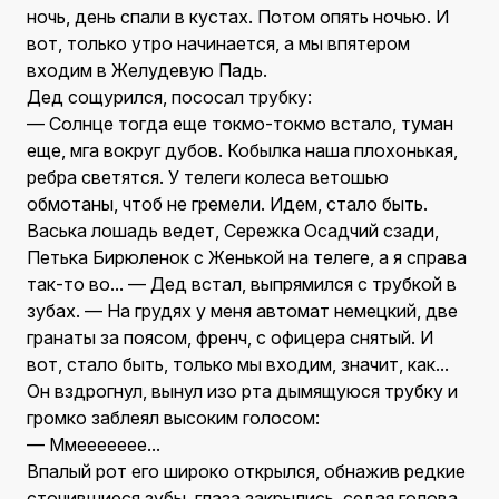
ночь, день спали в кустах. Потом опять ночью. И
вот, только утро начинается, а мы впятером
входим в Желудевую Падь.
Дед сощурился, пососал трубку:
— Солнце тогда еще токмо-токмо встало, туман
еще, мга вокруг дубов. Кобылка наша плохонькая,
ребра светятся. У телеги колеса ветошью
обмотаны, чтоб не гремели. Идем, стало быть.
Васька лошадь ведет, Сережка Осадчий сзади,
Петька Бирюленок с Женькой на телеге, а я справа
так-то во... — Дед встал, выпрямился с трубкой в
зубах. — На грудях у меня автомат немецкий, две
гранаты за поясом, френч, с офицера снятый. И
вот, стало быть, только мы входим, значит, как...
Он вздрогнул, вынул изо рта дымящуюся трубку и
громко заблеял высоким голосом:
— Ммеееееее...
Впалый рот его широко открылся, обнажив редкие
сточившиеся зубы, глаза закрылись, седая голова