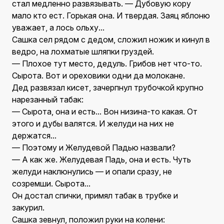
стал медленно развязывать. — Дубовую кору
мало кто ест. Горькая она. И твердая. Заяц яблоню
уважает, а лось ольху...
Сашка сел рядом с дедом, сложил ножик и кинул в
ведро, на лохматые шляпки груздей.
— Плохое тут место, дедуль. Грибов нет что-то.
Сырота. Вот и ореховики одни да молокане.
Дед развязал кисет, зачерпнул трубочкой крупно
нарезанный табак:
— Сырота, она и есть... Вон низина-то какая. От
этого и дубы валятся. И желуди на них не
держатся...
— Поэтому и Желудевой Падью назвали?
— А как же. Желудевая Падь, она и есть. Чуть
желуди наклюнулись — и опали сразу, не
созремши. Сырота...
Он достал спички, примял табак в трубке и
закурил.
Сашка зевнул, положил руки на колени: