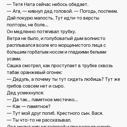
— Тетя Ната сейчас небось обедает.
— Ага, — кивнул дед головой. — Погодь, поспеем.
Дай покурю малость. Тут идти-то версты
полторы, не боле...
Он медленно потягивал трубку.
Ветра не было, и голубоватый дым волнисто
расплывался возле его морщинистого лица с
большим горбатым носом и гладкими белыми
усами.
Сашка смотрел, как проступает в трубке сквозь
табак оранжевый огонек:
— Дедуль, а почему ты тут сидеть любишь? Тут же
грибов совсем нет и сыро.
Дед усмехнулся:
— Да так... памятное местечко...
— Как — памятное?
— Тут мой друг погиб. Крестного сын. Вася.
— Ты что-то не рассказывал.
Дед молча кивнул головой и продолжал курить.