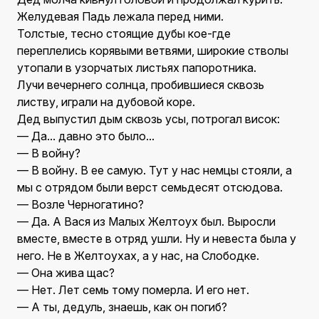
Желудевая Падь лежала перед ними.
Толстые, тесно стоящие дубы кое-где
переплелись корявыми ветвями, широкие стволы
утопали в узорчатых листьях папоротника.
Лучи вечернего солнца, пробившиеся сквозь
листву, играли на дубовой коре.
Дед выпустил дым сквозь усы, потрогал висок:
— Да... давно это было...
— В войну?
— В войну. В ее самую. Тут у нас немцы стояли, а
мы с отрядом были верст семьдесят отсюдова.
— Возле Черногатино?
— Да. А Вася из Малых Желтоух был. Выросли
вместе, вместе в отряд ушли. Ну и невеста была у
него. Не в Желтоухах, а у нас, на Слободке.
— Она жива щас?
— Нет. Лет семь тому померла. И его нет.
— А ты, дедуль, знаешь, как он погиб?