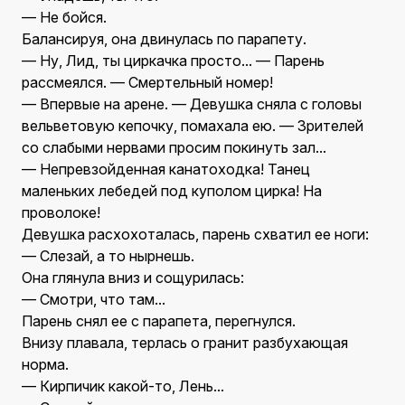
— Не бойся.
Балансируя, она двинулась по парапету.
— Ну, Лид, ты циркачка просто... — Парень
рассмеялся. — Смертельный номер!
— Впервые на арене. — Девушка сняла с головы
вельветовую кепочку, помахала ею. — Зрителей
со слабыми нервами просим покинуть зал...
— Непревзойденная канатоходка! Танец
маленьких лебедей под куполом цирка! На
проволоке!
Девушка расхохоталась, парень схватил ее ноги:
— Слезай, а то нырнешь.
Она глянула вниз и сощурилась:
— Смотри, что там...
Парень снял ее с парапета, перегнулся.
Внизу плавала, терлась о гранит разбухающая
норма.
— Кирпичик какой-то, Лень...