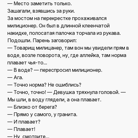
— Место заметить только.
Зашагали, взявшись за руки.
За мостом на перекрестке прохаживался
милиционер. Он был в длинной клеенчатой
накидке, полосатая палочка торчала из рукава.
Подошли. Парень заговорил:
— Товарищ милицанер, там вон мы увидели прям в
воде, возле поворота, ну, где аллейка, там норма
плавает чья-то...
— В воде? — переспросил милиционер.
— Ага.
— Точно норма? Не ошиблись?
— Точно, точно! — Девушка тряхнула головой. —
Мы шли, в воду глядели, а она плавает.
— Близко от берега?
— Прямо у самого, у гранита.
— И плавает?
— Плавает!
— Ну, смотрите...