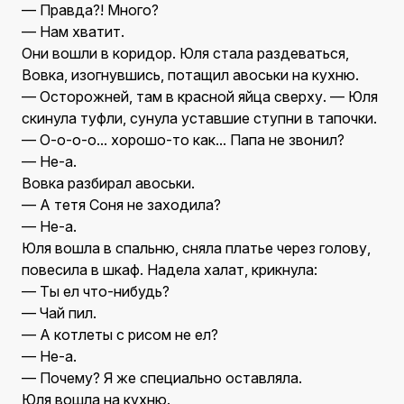
— Правда?! Много?
— Нам хватит.
Они вошли в коридор. Юля стала раздеваться,
Вовка, изогнувшись, потащил авоськи на кухню.
— Осторожней, там в красной яйца сверху. — Юля
скинула туфли, сунула уставшие ступни в тапочки.
— О-о-о-о... хорошо-то как... Папа не звонил?
— Не-а.
Вовка разбирал авоськи.
— А тетя Соня не заходила?
— Не-а.
Юля вошла в спальню, сняла платье через голову,
повесила в шкаф. Надела халат, крикнула:
— Ты ел что-нибудь?
— Чай пил.
— А котлеты с рисом не ел?
— Не-а.
— Почему? Я же специально оставляла.
Юля вошла на кухню.