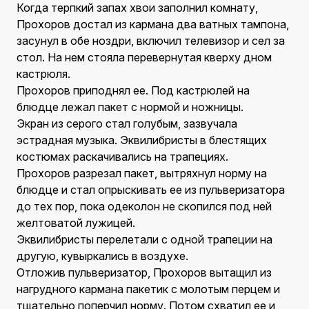
Когда терпкий запах хвои заполнил комнату,
Прохоров достал из кармана два ватных тампона,
засунул в обе ноздри, включил телевизор и сел за
стол. На нем стояла перевернутая кверху дном
кастрюля.
Прохоров приподнял ее. Под кастрюлей на
блюдце лежал пакет с нормой и ножницы.
Экран из серого стал голубым, зазвучала
эстрадная музыка. Эквилибристы в блестящих
костюмах раскачивались на трапециях.
Прохоров разрезал пакет, вытряхнул норму на
блюдце и стал опрыскивать ее из пульверизатора
до тех пор, пока одеколон не скопился под ней
желтоватой лужицей.
Эквилибристы перелетали с одной трапеции на
другую, кувыркались в воздухе.
Отложив пульверизатор, Прохоров вытащил из
нагрудного кармана пакетик с молотым перцем и
тщательно поперчил норму. Потом схватил ее и,