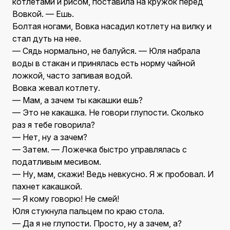
котлетами и рисом, поставила на кружок перед
Вовкой. — Ешь.
Болтая ногами, Вовка насадил котлету на вилку и
стал дуть на нее.
— Сядь нормально, не балуйся. — Юля набрала
воды в стакан и принялась есть норму чайной
ложкой, часто запивая водой.
Вовка жевал котлету.
— Мам, а зачем ты какашки ешь?
— Это не какашка. Не говори глупости. Сколько
раз я тебе говорила?
— Нет, ну а зачем?
— Затем. — Ложечка быстро управлялась с
податливым месивом.
— Ну, мам, скажи! Ведь невкусно. Я ж пробовал. И
пахнет какашкой.
— Я кому говорю! Не смей!
Юля стукнула пальцем по краю стола.
— Да я не глупости. Просто, ну а зачем, а?