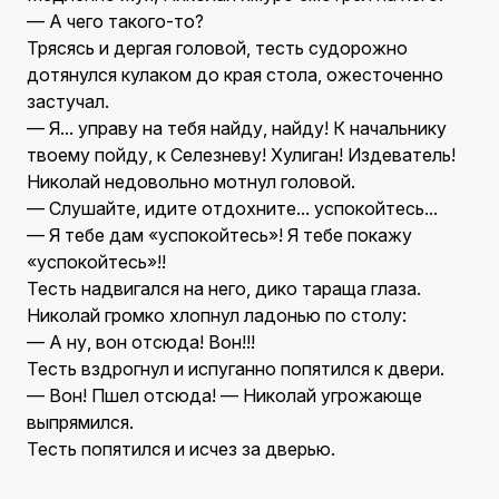
— А чего такого-то?
Трясясь и дергая головой, тесть судорожно
дотянулся кулаком до края стола, ожесточенно
застучал.
— Я... управу на тебя найду, найду! К начальнику
твоему пойду, к Селезневу! Хулиган! Издеватель!
Николай недовольно мотнул головой.
— Слушайте, идите отдохните... успокойтесь...
— Я тебе дам «успокойтесь»! Я тебе покажу
«успокойтесь»!!
Тесть надвигался на него, дико тараща глаза.
Николай громко хлопнул ладонью по столу:
— А ну, вон отсюда! Вон!!!
Тесть вздрогнул и испуганно попятился к двери.
— Вон! Пшел отсюда! — Николай угрожающе
выпрямился.
Тесть попятился и исчез за дверью.