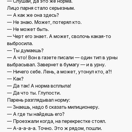
— Слушай, да это же норма.
Лицо парня стало серьезным.
— А как же она здесь?
— Не знаю. Может, потерял кто.
— Не может быть.
— Черт его знает. А может, сволочь какая-то
выбросила.
— Ты думаешь?
— А что! Вон в газете писали — один тип в урны
выбрасывал. Завернет в бумагу — и в урну.
— Ничего себе. Лень, а может, утонул кто, а?!
— Как?
— Да так! А норма всплыла!
— Да что ты. Глупости.
Парень разглядывал норму:
— Знаешь, надо б сказать милиционеру.
— А где ты найдешь его?
— Проезжали когда, на перекрестке стоял.
— А-а-а-а-а. Точно. Это ж рядом, пошли.