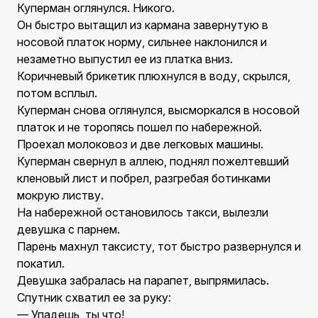
Куперман оглянулся. Никого.
Он быстро вытащил из кармана завернутую в
носовой платок норму, сильнее наклонился и
незаметно выпустил ее из платка вниз.
Коричневый брикетик плюхнулся в воду, скрылся,
потом всплыл.
Куперман снова оглянулся, высморкался в носовой
платок и не торопясь пошел по набережной.
Проехал молоковоз и две легковых машины.
Куперман свернул в аллею, поднял пожелтевший
кленовый лист и побрел, разгребая ботинками
мокрую листву.
На набережной остановилось такси, вылезли
девушка с парнем.
Парень махнул таксисту, тот быстро развернулся и
покатил.
Девушка забралась на парапет, выпрямилась.
Спутник схватил ее за руку:
— Упадешь, ты что!