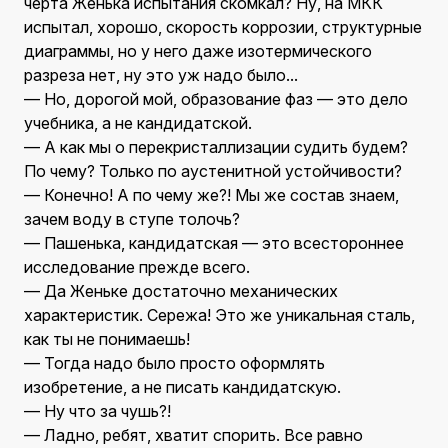
черта Женька испытания скомкал? Ну, на МКК
испытал, хорошо, скорость коррозии, структурные
диаграммы, но у него даже изотермического
разреза нет, ну это уж надо было...
— Но, дорогой мой, образование фаз — это дело
учебника, а не кандидатской.
— А как мы о перекристаллизации судить будем?
По чему? Только по аустенитной устойчивости?
— Конечно! А по чему же?! Мы же состав знаем,
зачем воду в ступе толочь?
— Пашенька, кандидатская — это всестороннее
исследование прежде всего.
— Да Женьке достаточно механических
характеристик. Сережа! Это же уникальная сталь,
как ты не понимаешь!
— Тогда надо было просто оформлять
изобретение, а не писать кандидатскую.
— Ну что за чушь?!
— Ладно, ребят, хватит спорить. Все равно