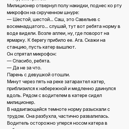
Милиционер отвернул полу накидки, поднес ко рту
микрофон на скрученном шнуре:
— Шестой, шестой... Саш, это Савельев с
восемнадцатого... слушай, тут вот ребята норму в
воде видели. Возле аллеи, ну, где поворот на
ярмарку. К берегу прибило ее. Ага. Скажи на
станцию, пусть катер вышлют.
Он спрятал микрофон:
— Спасибо, ребята.
— Да не за что.
Парень с девушкой отошли.
Минут через пять на реке затарахтел катер,
приблизился к набережной и медленно двинулся
вдоль. Рядом с водителем в катере сидел
милиционер.
В надвигающейся темноте норму разыскали с
трудом. Она разбухла, частично развалилась.
Водитель осторожно уперся носом катера в