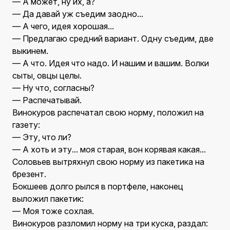
— А может, ну их, а?
— Да давай уж съедим заодно...
— А чего, идея хорошая...
— Предлагаю средний вариант. Одну съедим, две
выкинем.
— А что. Идея что надо. И нашим и вашим. Волки
сыты, овцы целы.
— Ну что, согласны?
— Распечатывай.
Винокуров распечатал свою норму, положил на
газету:
— Эту, что ли?
— А хоть и эту... моя старая, вон корявая какая...
Соловьев вытряхнул свою норму из пакетика на
брезент.
Бокшеев долго рылся в портфеле, наконец
выложил пакетик:
— Моя тоже сохлая.
Винокуров разломил норму на три куска, раздал: