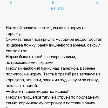
‹ 3
В
5 ›
начало
Николай разрезал пакет, вывалил норму на
тарелку.
Скомкав пакет, швырнул в мусорное ведро, достал
из шкафа ложку, банку вишневого варенья, открыл,
сел за стол.
Норма была старой, с почерневшими,
потрескавшимися краями.
Николай наклонил банку над тарелкой. Варенье
полилось на норму. Тесть в третий раз заглянул из
коридора, вошел и, заложив худые руки за спину,
покачал головой:
— Значит, вареньицем поливаем?
Николай прошелся тягучей струей по последнему
темно-коричневому островку и поставил банку.