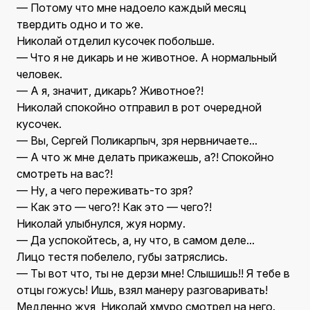
— Потому что мне надоело каждый месяц
твердить одно и то же.
Николай отделил кусочек побольше.
— Что я не дикарь и не животное. А нормальный
человек.
— А я, значит, дикарь? Животное?!
Николай спокойно отправил в рот очередной
кусочек.
— Вы, Сергей Поликарпыч, зря нервничаете...
— А что ж мне делать прикажешь, а?! Спокойно
смотреть на вас?!
— Ну, а чего переживать-то зря?
— Как это — чего?! Как это — чего?!
Николай улыбнулся, жуя норму.
— Да успокойтесь, а, ну что, в самом деле...
Лицо тестя побелело, губы затряслись.
— Ты вот что, ты не дерзи мне! Слышишь!! Я тебе в
отцы гожусь! Ишь, взял манеру разговаривать!
Медленно жуя, Николай хмуро смотрел на него.