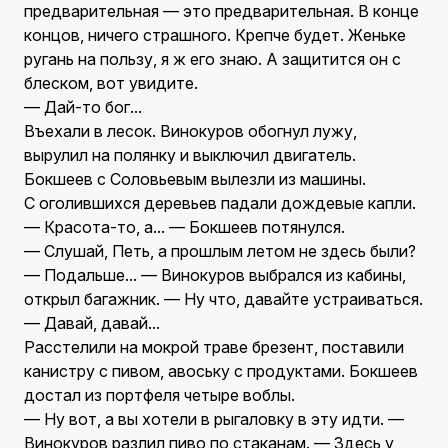
предварительная — это предварительная. В конце
концов, ничего страшного. Крепче будет. Женьке
ругань на пользу, я ж его знаю. А защитится он с
блеском, вот увидите.
— Дай-то бог...
Въехали в лесок. Винокуров обогнул лужу,
вырулил на полянку и выключил двигатель.
Бокшеев с Соловьевым вылезли из машины.
С оголившихся деревьев падали дождевые капли.
— Красота-то, а... — Бокшеев потянулся.
— Слушай, Петь, а прошлым летом не здесь были?
— Подальше... — Винокуров выбрался из кабины,
открыл багажник. — Ну что, давайте устраиваться.
— Давай, давай...
Расстелили на мокрой траве брезент, поставили
канистру с пивом, авоську с продуктами. Бокшеев
достал из портфеля четыре воблы.
— Ну вот, а вы хотели в рыгаловку в эту идти. —
Винокуров разлил пиво по стаканам. — Здесь у