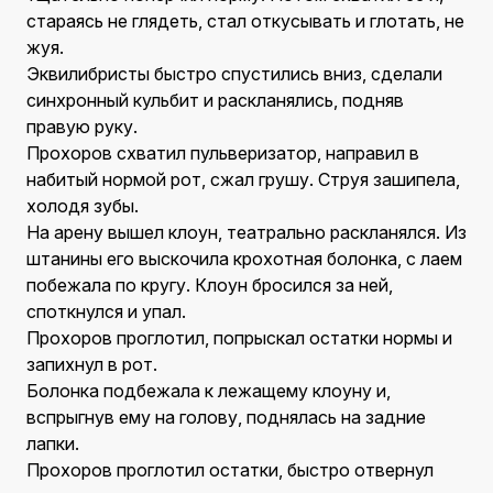
стараясь не глядеть, стал откусывать и глотать, не
жуя.
Эквилибристы быстро спустились вниз, сделали
синхронный кульбит и раскланялись, подняв
правую руку.
Прохоров схватил пульверизатор, направил в
набитый нормой рот, сжал грушу. Струя зашипела,
холодя зубы.
На арену вышел клоун, театрально раскланялся. Из
штанины его выскочила крохотная болонка, с лаем
побежала по кругу. Клоун бросился за ней,
споткнулся и упал.
Прохоров проглотил, попрыскал остатки нормы и
запихнул в рот.
Болонка подбежала к лежащему клоуну и,
вспрыгнув ему на голову, поднялась на задние
лапки.
Прохоров проглотил остатки, быстро отвернул