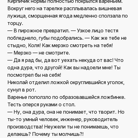
Кирпичик нормы полностью покрылся вареньем.
Вокруг него на тарелке расплывалась вишневая
лужица, сморщенная ягода медленно сползала по
торцу.
— В пирожное превратил. — Узкое лицо тестя
побледнело, губы подобрались. — Как же тебе не
стыдно, Коля! Как мерзко смотреть на тебя!
— Мерзко — не смотрите.
— Да я рад бы, да вот уехать некуда от вас! Что
одна дура, что другой! Как вы надоели мне! Ты
посмотрел бы на себя!
Николай отделил ложкой округлившийся уголок,
сунул в рот.
Варенье поползло по образовавшейся ложбинке.
Тесть оперся руками о стол.
— Ну, она дура, она не понимает, что творит. Но
ты-то умный человек, инженер, руководитель
производства! Неужели ты не понимаешь, что
делаешь? Почему ты молчишь?!