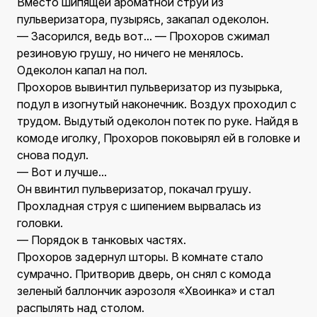
Вместо шипящей ароматной струи из
пульверизатора, пузырясь, закапал одеколон.
— Засорился, ведь вот... — Прохоров сжимал
резиновую грушу, но ничего не менялось.
Одеколон капал на пол.
Прохоров вывинтил пульверизатор из пузырька,
подул в изогнутый наконечник. Воздух проходил с
трудом. Выдутый одеколон потек по руке. Найдя в
комоде иголку, Прохоров поковырял ей в головке и
снова подул.
— Вот и лучше...
Он ввинтил пульверизатор, покачал грушу.
Прохладная струя с шипением вырвалась из
головки.
— Порядок в танковых частях.
Прохоров задернул шторы. В комнате стало
сумрачно. Притворив дверь, он снял с комода
зеленый баллончик аэрозоля «Хвоинка» и стал
распылять над столом.