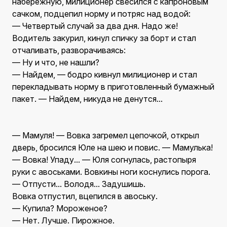
набережную, милиционер свесился с капроновым
сачком, подцепил норму и потряс над водой:
— Четвертый случай за два дня. Надо же!
Водитель закурил, кинул спичку за борт и стал
отчаливать, разворачиваясь:
— Ну и что, не нашли?
— Найдем, — бодро кивнул милиционер и стал
перекладывать норму в приготовленный бумажный
пакет. — Найдем, никуда не денутся...
— Мамуля! — Вовка загремел цепочкой, открыл
дверь, бросился Юле на шею и повис. — Мамулька!
— Вовка! Упаду... — Юля согнулась, растопыря
руки с авоськами. Вовкины ноги коснулись порога.
— Отпусти... Володя... Задушишь.
Вовка отпустил, вцепился в авоську.
— Купила? Мороженое?
— Нет. Лучше. Пирожное.