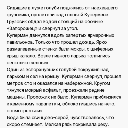
Сидящие в луже голуби поднялись от наехавшего
грузовика, пролетели над головой Купермана.
Грузовик обдал водой стоящий на обочине
«Запорожец» и свернул за угол.
Куперман двинулся вдоль запертых ярмарочных
павильонов. Только что прошел дождь. Ярко
размалеванные стенки были мокры, с шиферных
крыш капало. Возле пивного ларька толпились
несколько человек.
Один из вспорхнувших голубей покружил над
ларьком и сел на крышу. Куперман свернул, прошел
метров сто и оказался на набережной. Кругом
тянулся мокрый асфальт, проезжали редкие
машины. Прохожих не было. Куперман приблизился
к каменному парапету и, облокотившись на него,
посмотрел вниз.
Вода была свинцово-серой, чувствовалось, что
скоро стемнеет. Мелкая рябь покрывала реку.