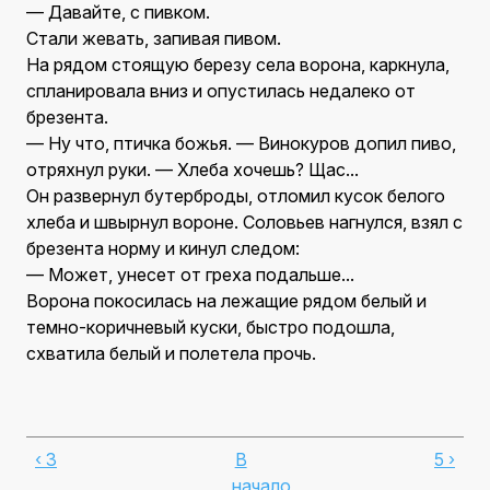
— Давайте, с пивком.
Стали жевать, запивая пивом.
На рядом стоящую березу села ворона, каркнула,
спланировала вниз и опустилась недалеко от
брезента.
— Ну что, птичка божья. — Винокуров допил пиво,
отряхнул руки. — Хлеба хочешь? Щас...
Он развернул бутерброды, отломил кусок белого
хлеба и швырнул вороне. Соловьев нагнулся, взял с
брезента норму и кинул следом:
— Может, унесет от греха подальше...
Ворона покосилась на лежащие рядом белый и
темно-коричневый куски, быстро подошла,
схватила белый и полетела прочь.
‹ 3
В
5 ›
начало