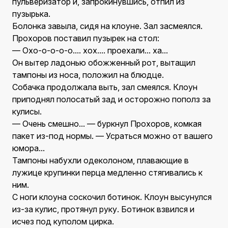
пульверизатор и, запрокинувшись, отпил из
пузырька.
Болонка завыла, сидя на клоуне. Зал засмеялся.
Прохоров поставил пузырек на стол:
— Охо-о-о-о-о.... хох.... проехали... ха...
Он вытер ладонью обожженный рот, вытащил
тампоны из носа, положил на блюдце.
Собачка продолжала выть, зал смеялся. Клоун
приподнял полосатый зад и осторожно пополз за
кулисы.
— Очень смешно... — буркнул Прохоров, комкая
пакет из-под нормы. — Усраться можно от вашего
юмора...
Тампоны набухли одеколоном, плавающие в
лужице крупинки перца медленно стягивались к
ним.
С ноги клоуна соскочил ботинок. Клоун высунулся
из-за кулис, протянул руку. Ботинок взвился и
исчез под куполом цирка.