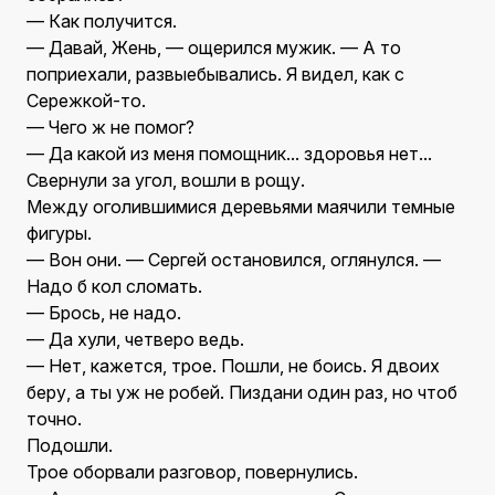
— Как получится.
— Давай, Жень, — ощерился мужик. — А то
поприехали, развыебывались. Я видел, как с
Сережкой-то.
— Чего ж не помог?
— Да какой из меня помощник... здоровья нет...
Свернули за угол, вошли в рощу.
Между оголившимися деревьями маячили темные
фигуры.
— Вон они. — Сергей остановился, оглянулся. —
Надо б кол сломать.
— Брось, не надо.
— Да хули, четверо ведь.
— Нет, кажется, трое. Пошли, не боись. Я двоих
беру, а ты уж не робей. Пиздани один раз, но чтоб
точно.
Подошли.
Трое оборвали разговор, повернулись.