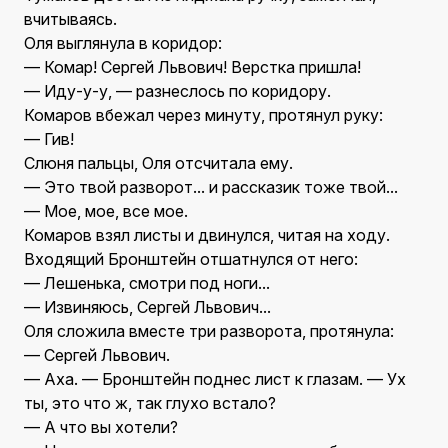
вчитываясь.
Оля выглянула в коридор:
— Комар! Сергей Львович! Верстка пришла!
— Иду-у-у, — разнеслось по коридору.
Комаров вбежал через минуту, протянул руку:
— Гив!
Слюня пальцы, Оля отсчитала ему.
— Это твой разворот... и рассказик тоже твой...
— Мое, мое, все мое.
Комаров взял листы и двинулся, читая на ходу.
Входящий Бронштейн отшатнулся от него:
— Лешенька, смотри под ноги...
— Извиняюсь, Сергей Львович...
Оля сложила вместе три разворота, протянула:
— Сергей Львович.
— Аха. — Бронштейн поднес лист к глазам. — Ух
ты, это что ж, так глухо встало?
— А что вы хотели?