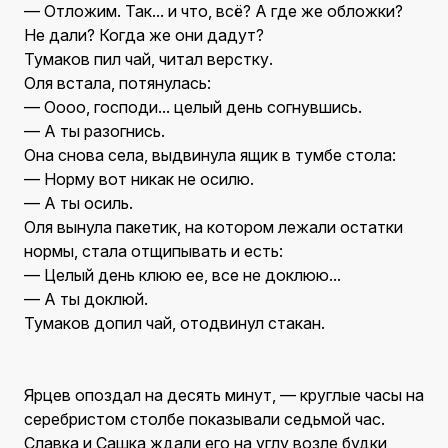
— Отложим. Так... и что, всё? А где же обложки?
Не дали? Когда же они дадут?
Тумаков пил чай, читал верстку.
Оля встала, потянулась:
— Оооо, господи... целый день согнувшись.
— А ты разогнись.
Она снова села, выдвинула ящик в тумбе стола:
— Норму вот никак не осилю.
— А ты осиль.
Оля вынула пакетик, на котором лежали остатки
нормы, стала отщипывать и есть:
— Целый день клюю ее, все не доклюю...
— А ты доклюй.
Тумаков допил чай, отодвинул стакан.
Ярцев опоздал на десять минут, — круглые часы на
серебристом столбе показывали седьмой час.
Славка и Сашка ждали его на углу возле будки