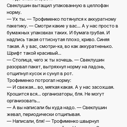
Свеклушин вытащил упакованную в целлофан
норму.
— Ух ты. — Трофименко потянулся к аккуратному
пакетику. — Смотри какие у вас... А у нас просто в
бумажных упаковках таких. И бумага грубая. И
надпись такая оттиснутая плохо, криво. Синяя
такая. А у вас, смотри-ка, во как аккуратненько.
Шрифт такой красивый...
— Столица, чего ж ты хочешь. — Свеклушин
разорвал пакет, вытряхнул норму на ладонь,
отщипнул кусок и сунул в рот.
Трофименко потрогал норму:
— И свежая... во, мягкая какая. А у нас засохшая.
Крошится вся... организаторы, бля. Не могут
организовать...
— А вы написали бы куда надо. — Свеклушин
жевал, периодически отщипывая.
— Написали, бля! — Трофименко швырнул