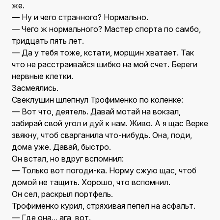
же.
— Ну и чего странного? Нормально.
— Чего ж нормального? Мастер спорта по самбо,
тридцать пять лет.
— Да у тебя тоже, кстати, морщин хватает. Так
что не расстраивайся шибко на мой счет. Береги
нервные клетки.
Засмеялись.
Свеклушин шлепнул Трофименко по коленке:
— Вот что, деятель. Давай мотай на вокзал,
забирай свой угол и дуй к нам. Живо. А я щас Верке
звякну, чтоб сварганила что-нибудь. Она, поди,
дома уже. Давай, быстро.
Он встал, но вдруг вспомнил:
— Только вот погоди-ка. Норму сжую щас, чтоб
домой не тащить. Хорошо, что вспомнил.
Он сел, раскрыл портфель.
Трофименко курил, стряхивая пепел на асфальт.
— Где она... ага, вот.