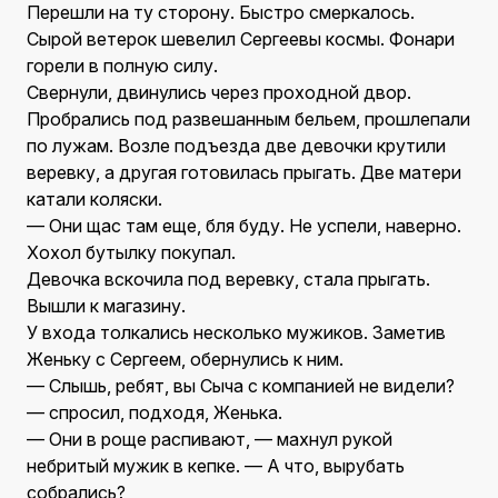
Перешли на ту сторону. Быстро смеркалось.
Сырой ветерок шевелил Сергеевы космы. Фонари
горели в полную силу.
Свернули, двинулись через проходной двор.
Пробрались под развешанным бельем, прошлепали
по лужам. Возле подъезда две девочки крутили
веревку, а другая готовилась прыгать. Две матери
катали коляски.
— Они щас там еще, бля буду. Не успели, наверно.
Хохол бутылку покупал.
Девочка вскочила под веревку, стала прыгать.
Вышли к магазину.
У входа толкались несколько мужиков. Заметив
Женьку с Сергеем, обернулись к ним.
— Слышь, ребят, вы Сыча с компанией не видели?
— спросил, подходя, Женька.
— Они в роще распивают, — махнул рукой
небритый мужик в кепке. — А что, вырубать
собрались?