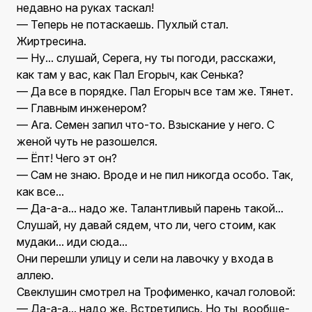
недавно на руках таскал!
— Теперь не потаскаешь. Пухлый стал.
Жиртресина.
— Ну... слушай, Серега, ну ты погоди, расскажи,
как там у вас, как Пал Егорыч, как Сенька?
— Да все в порядке. Пал Егорыч все там же. Тянет.
— Главным инженером?
— Ага. Семен запил что-то. Взыскание у него. С
женой чуть не разошелся.
— Ёпт! Чего эт он?
— Сам не знаю. Вроде и не пил никогда особо. Так,
как все...
— Да-а-а... надо же. Талантливый парень такой...
Слушай, ну давай сядем, что ли, чего стоим, как
мудаки... иди сюда...
Они перешли улицу и сели на лавочку у входа в
аллею.
Свеклушин смотрел на Трофименко, качал головой:
— Да-а-а... надо же. Встретились. Но ты, вообще-