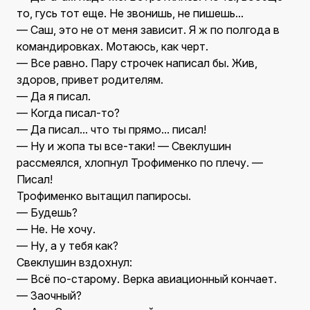
то, гусь тот еще. Не звонишь, не пишешь...
— Саш, это не от меня зависит. Я ж по полгода в
командировках. Мотаюсь, как черт.
— Все равно. Пару строчек написал бы. Жив,
здоров, привет родителям.
— Да я писал.
— Когда писал-то?
— Да писал... что ты прямо... писал!
— Ну и жопа ты все-таки! — Свеклушин
рассмеялся, хлопнул Трофименко по плечу. —
Писал!
Трофименко вытащил папиросы.
— Будешь?
— Не. Не хочу.
— Ну, а у тебя как?
Свеклушин вздохнул:
— Всё по-старому. Верка авиационный кончает.
— Заочный?