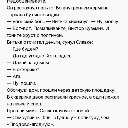
Недооцениваете.
Он распахнул пальто. Во внутреннем кармане
торчала бутылка водки.
— Японский бог... — Витька хихикнул. — Ну, молчу!
— Вот-вот. Помалкивайте, Виктор Кузьмич. И
гоните хруст с полтиной.
Витька отсчитал деньги, сунул Славке:
— Где будем?
— Да где угодно. Хоть здесь.
— Давай за домом.
— В скверике?
— Ага.
— Ну, пошли.
Обогнули дом, прошли через детскую площадку.
В скверике двое распивали красное, а один лежал
на лавке и спал.
Прошли мимо. Сашка качнул головой:
— Самоупийцы, бля... Лучше уж политуру, чем
«Плодово-ягодную».