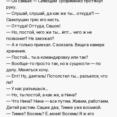
— Он самый! — Сияющий Трофименко протянул
руку.
— Слушай, слушай, да как же ты... откуда?! —
Свеклушин тряс его кисть.
— Оттуда! Оттуда, Сашок!
— Но, постой, чего же ты... ёпт... чего ж не
позвонил? Не заезжал?
— А я только приехал. С вокзала. Вещи в камере
хранения.
— Постой... ты в командировку или так?
— Вообще-то просто так, но в сущности — по
делу. Меняться хочу.
— Ёпт! Ну, деятель! Потолстел ты... разъелся, что
ли?
— У нас разъешься...
— Но, ты постой, а как же, а Нина?
— Что Нина? Нина — все путем. Живем, работаем.
Детей растим. Сашке два, Тимке уже восьмой.
— Тимке? Восемь? Ё..моеё! Восемь! Я ж его