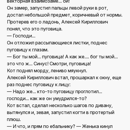
векторная взаимозаме... ой!
Он замер, запустил пальцы левой руки в рот,
достал небольшой предмет, коричневый от нормы.
Протерев его о ладонь, Алексей Кириллович
понял, что это пуговица.
— Господи...
Он отложил рассыпающиеся листки, поднес
пуговицу к глазам.
— Бог ты мой... пуговица! А как же.... бог ты мой...
это что ж... Синус! Смотри, пуговица!
Кот поднял морду, лениво мяукнул.
Алексей Кириллович встал, прошаркал к окну, еще
раз поднес пуговицу к лицу:
— Надо же... кто-то пуговицу проглотил...
господи... как же он умудрился-то?
Кот встал, сделал несколько шагов по дивану,
вытянулся и, зевая, запустил когти в протертый
плюш.
— И что, и прям по ебальнику? — Женька кинул