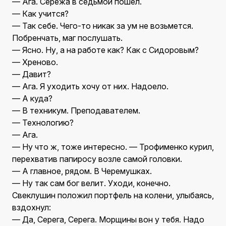
— Ага. Сережа в седьмой пошел.
— Как учится?
— Так себе. Чего-то никак за ум не возьмется.
Побренчать, маг послушать.
— Ясно. Ну, а на работе как? Как с Сидоровым?
— Хреново.
— Давит?
— Ага. Я уходить хочу от них. Надоело.
— А куда?
— В техникум. Преподавателем.
— Технологию?
— Ага.
— Ну что ж, тоже интересно. — Трофименко курил,
перехватив папиросу возле самой головки.
— А главное, рядом. В Черемушках.
— Ну так сам бог велит. Уходи, конечно.
Свеклушин положил портфель на колени, улыбаясь,
вздохнул:
— Да, Серега, Серега. Морщины вон у тебя. Надо