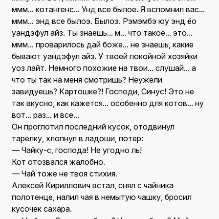
ммм... котангенс... Унд все былое. Я вспомнил вас...
ммм... энд все былоэ. Былоэ. Рэмэмбэ юу энд ёо
уандэфул айз. Ты знаешь... м... что такое... это...
ммм... проварилось дай боже... не знаешь, какие
бывают уандэфул айз. У твоей покойной хозяйки
уоз лайт. Немного похожие на твои... слушай... а
что ты так на меня смотришь? Неужели
завидуешь? Картошке?! Господи, Синус! Это не
так вкусно, как кажется... особенно для котов... ну
вот... раз... и все...
Он проглотил последний кусок, отодвинул
тарелку, хлопнул в ладоши, потер:
— Чайку-с, господа! Не угодно ль!
Кот отозвался жалобно.
— Чай тоже не твоя стихия.
Алексей Кириллович встал, снял с чайника
полотенце, налил чая в немытую чашку, бросил
кусочек сахара.