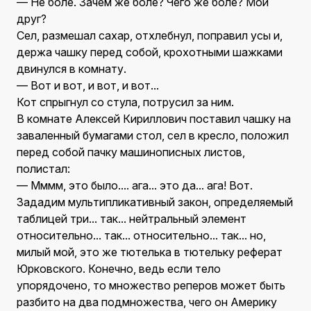
— Не боле. Зачем же боле? Чего же боле? Мой
друг?
Сел, размешал сахар, отхлебнул, поправил усы и,
держа чашку перед собой, крохотными шажками
двинулся в комнату.
— Вот и вот, и вот, и вот...
Кот спрыгнул со стула, потрусил за ним.
В комнате Алексей Кириллович поставил чашку на
заваленный бумагами стол, сел в кресло, положил
перед собой пачку машинописных листов,
полистал:
— Мммм, это было.... ага... это да... ага! Вот.
Зададим мультипликативный закон, определяемый
таблицей три... так... нейтральный элемент
относительно... так... относительно... так... но,
милый мой, это же тютелька в тютельку реферат
Юрковского. Конечно, ведь если тело
упорядочено, то множество реперов может быть
разбито на два подмножества, чего он Америку