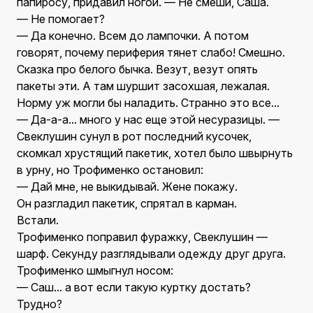
папиросу, придавил ногой. — Не смеши, Саша.
— Не помогает?
— Да конечно. Всем до лампочки. А потом
говорят, почему периферия тянет слабо! Смешно.
Сказка про белого бычка. Везут, везут опять
пакеты эти. А там шуршит засохшая, лежалая.
Норму уж могли бы наладить. Странно это все...
— Да-а-а... много у нас еще этой несуразицы. —
Свеклушин сунул в рот последний кусочек,
скомкал хрустящий пакетик, хотел было швырнуть
в урну, но Трофименко остановил:
— Дай мне, не выкидывай. Жене покажу.
Он разгладил пакетик, спрятал в карман.
Встали.
Трофименко поправил фуражку, Свеклушин —
шарф. Секунду разглядывали одежду друг друга.
Трофименко шмыгнул носом:
— Саш... а вот если такую куртку достать?
Трудно?