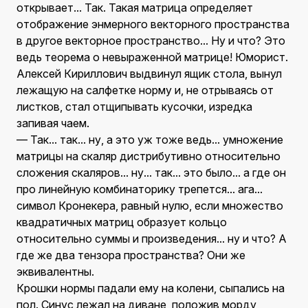
открывает... Так. Такая матрица определяет
отображение энмерного векторного пространства
в другое векторное пространство... Ну и что? Это
ведь теорема о невыраженной матрице! Юморист.
Алексей Кириллович выдвинул ящик стола, вынул
лежащую на салфетке норму и, не отрываясь от
листков, стал отщипывать кусочки, изредка
запивая чаем.
— Так... так... ну, а это уж тоже ведь... умножение
матрицы на скаляр дистрибутивно относительно
сложения скаляров... ну... так... это было... а где он
про линейную комбинаторику трепется... ага...
символ Кронекера, равный нулю, если множество
квадратичных матриц образует кольцо
относительно суммы и произведения... ну и что? А
где же два тензора пространства? Они же
эквивалентны.
Крошки нормы падали ему на колени, сыпались на
пол. Синус лежал на диване, положив морду