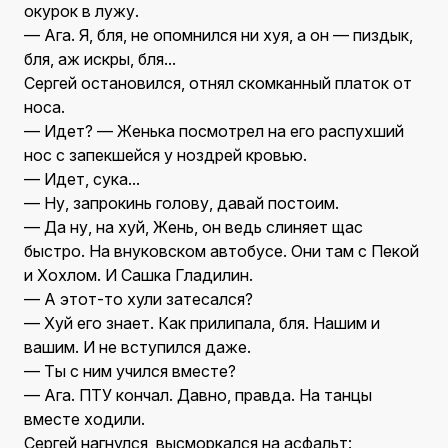
окурок в лужу.
— Ага. Я, бля, не опомнился ни хуя, а он — пиздык,
бля, аж искры, бля...
Сергей остановился, отнял скомканный платок от
носа.
— Идет? — Женька посмотрел на его распухший
нос с запекшейся у ноздрей кровью.
— Идет, сука...
— Ну, запрокинь голову, давай постоим.
— Да ну, на хуй, Жень, он ведь слиняет щас
быстро. На внуковском автобусе. Они там с Пекой
и Хохлом. И Сашка Гладилин.
— А этот-то хули затесался?
— Хуй его знает. Как прилипала, бля. Нашим и
вашим. И не вступился даже.
— Ты с ним учился вместе?
— Ага. ПТУ кончал. Давно, правда. На танцы
вместе ходили.
Сергей нагнулся, высморкался на асфальт: