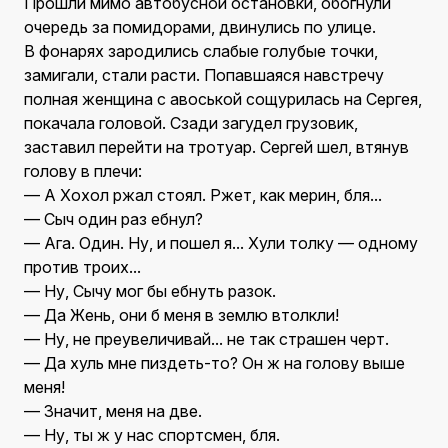
Прошли мимо автобусной остановки, обогнули
очередь за помидорами, двинулись по улице.
В фонарях зародились слабые голубые точки,
замигали, стали расти. Попавшаяся навстречу
полная женщина с авоськой сощурилась на Сергея,
покачала головой. Сзади загудел грузовик,
заставил перейти на тротуар. Сергей шел, втянув
голову в плечи:
— А Хохол ржал стоял. Ржет, как мерин, бля...
— Сыч один раз ебнул?
— Ага. Один. Ну, и пошел я... Хули толку — одному
против троих...
— Ну, Сычу мог бы ебнуть разок.
— Да Жень, они б меня в землю втолкли!
— Ну, не преувеличивай... не так страшен черт.
— Да хуль мне пиздеть-то? Он ж на голову выше
меня!
— Значит, меня на две.
— Ну, ты ж у нас спортсмен, бля.