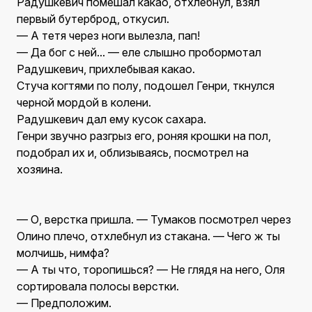
Радушкевич помешал какао, отхлебнул, взял
первый бутерброд, откусил.
— А тетя через ноги вылезла, пап!
— Да бог с ней... — еле слышно пробормотал
Радушкевич, прихлебывая какао.
Стуча когтями по полу, подошел Генри, ткнулся
черной мордой в колени.
Радушкевич дал ему кусок сахара.
Генри звучно разгрыз его, роняя крошки на пол,
подобрал их и, облизываясь, посмотрел на
хозяина.
— О, верстка пришла. — Тумаков посмотрел через
Олино плечо, отхлебнул из стакана. — Чего ж ты
молчишь, нимфа?
— А ты что, торопишься? — Не глядя на него, Оля
сортировала полосы верстки.
— Предположим.