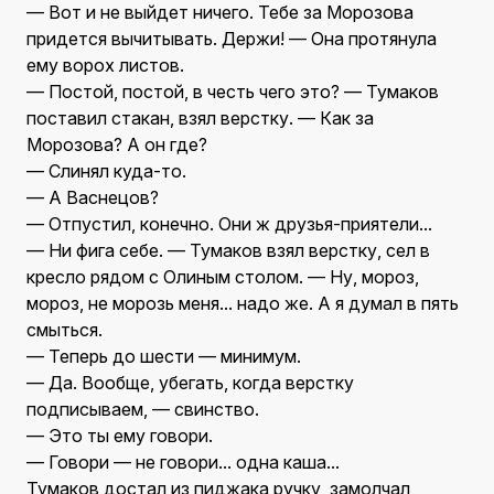
— Вот и не выйдет ничего. Тебе за Морозова
придется вычитывать. Держи! — Она протянула
ему ворох листов.
— Постой, постой, в честь чего это? — Тумаков
поставил стакан, взял верстку. — Как за
Морозова? А он где?
— Слинял куда-то.
— А Васнецов?
— Отпустил, конечно. Они ж друзья-приятели...
— Ни фига себе. — Тумаков взял верстку, сел в
кресло рядом с Олиным столом. — Ну, мороз,
мороз, не морозь меня... надо же. А я думал в пять
смыться.
— Теперь до шести — минимум.
— Да. Вообще, убегать, когда верстку
подписываем, — свинство.
— Это ты ему говори.
— Говори — не говори... одна каша...
Тумаков достал из пиджака ручку, замолчал,