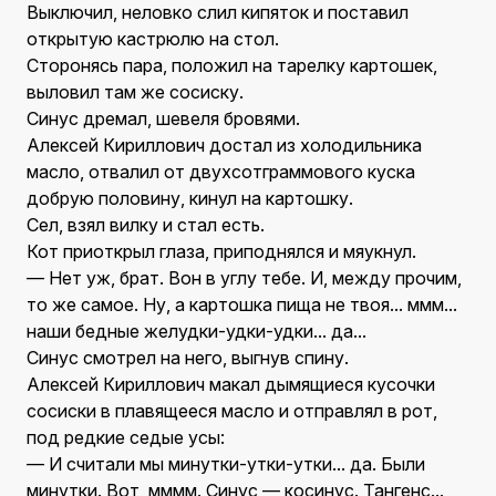
Выключил, неловко слил кипяток и поставил
открытую кастрюлю на стол.
Сторонясь пара, положил на тарелку картошек,
выловил там же сосиску.
Синус дремал, шевеля бровями.
Алексей Кириллович достал из холодильника
масло, отвалил от двухсотграммового куска
добрую половину, кинул на картошку.
Сел, взял вилку и стал есть.
Кот приоткрыл глаза, приподнялся и мяукнул.
— Нет уж, брат. Вон в углу тебе. И, между прочим,
то же самое. Ну, а картошка пища не твоя... ммм...
наши бедные желудки-удки-удки... да...
Синус смотрел на него, выгнув спину.
Алексей Кириллович макал дымящиеся кусочки
сосиски в плавящееся масло и отправлял в рот,
под редкие седые усы:
— И считали мы минутки-утки-утки... да. Были
минутки. Вот, мммм. Синус — косинус. Тангенс...