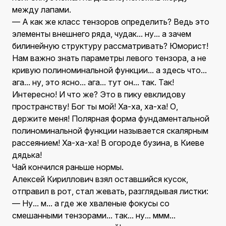
между лапами.
— А как же класс тензоров определить? Ведь это
элементы внешнего ряда, чудак... ну... а зачем
билинейную структуру рассматривать? Юморист!
Нам важно знать параметры левого тензора, а не
кривую полиноминальной функции... а здесь что...
ага... ну, это ясно... ага... тут он... так. Так!
Интересно! И что же? Это в пику евклидову
пространству! Бог ты мой! Ха-ха, ха-ха! О,
держите меня! Полярная форма фундаментальной
полиноминальной функции называется скалярным
рассеянием! Ха-ха-ха! В огороде бузина, в Киеве
дядька!
Чай кончился раньше нормы.
Алексей Кириллович взял оставшийся кусок,
отправил в рот, стал жевать, разглядывая листки:
— Ну... м... а где же хваленые фокусы со
смешанными тензорами... так... ну... ммм...