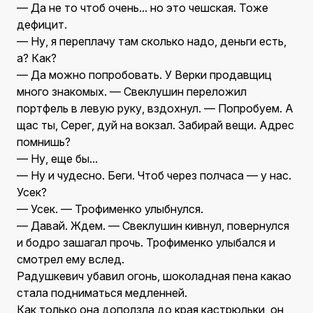
— Да не то чтоб очень... но это чешская. Тоже
дефицит.
— Ну, я переплачу там сколько надо, деньги есть,
а? Как?
— Да можно попробовать. У Верки продавщиц
много знакомых. — Свеклушин переложил
портфель в левую руку, вздохнул. — Попробуем. А
щас ты, Серег, дуй на вокзал. Забирай вещи. Адрес
помнишь?
— Ну, еще бы...
— Ну и чудесно. Беги. Чтоб через полчаса — у нас.
Усек?
— Усек. — Трофименко улыбнулся.
— Давай. Ждем. — Свеклушин кивнул, повернулся
и бодро зашагал прочь. Трофименко улыбался и
смотрел ему вслед.
Радушкевич убавил огонь, шоколадная пена какао
стала подниматься медленней.
Как только она доползла до края кастрюльки, он