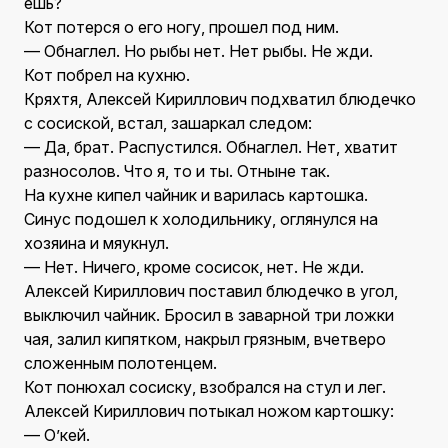
ешь?
Кот потерся о его ногу, прошел под ним.
— Обнаглел. Но рыбы нет. Нет рыбы. Не жди.
Кот побрел на кухню.
Кряхтя, Алексей Кириллович подхватил блюдечко
с сосиской, встал, зашаркал следом:
— Да, брат. Распустился. Обнаглел. Нет, хватит
разносолов. Что я, то и ты. Отныне так.
На кухне кипел чайник и варилась картошка.
Синус подошел к холодильнику, оглянулся на
хозяина и мяукнул.
— Нет. Ничего, кроме сосисок, нет. Не жди.
Алексей Кириллович поставил блюдечко в угол,
выключил чайник. Бросил в заварной три ложки
чая, залил кипятком, накрыл грязным, вчетверо
сложенным полотенцем.
Кот понюхал сосиску, взобрался на стул и лег.
Алексей Кириллович потыкал ножом картошку:
— О’кей.