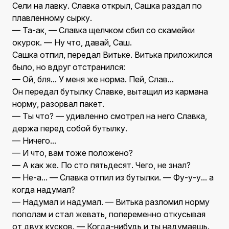
Сели на лавку. Славка открыл, Сашка раздал по
плавленному сырку.
— Та-ак, — Славка щелчком сбил со скамейки
окурок. — Ну что, давай, Саш.
Сашка отпил, передал Витьке. Витька приложился
было, но вдруг отстранился:
— Ой, бля... У меня же норма. Пей, Слав...
Он передал бутылку Славке, вытащил из кармана
норму, разорвал пакет.
— Ты что? — удивленно смотрел на него Славка,
держа перед собой бутылку.
— Ничего...
— И что, вам тоже положено?
— А как же. По сто пятьдесят. Чего, не знал?
— Не-а... — Славка отпил из бутылки. — Фу-у-у... а
когда надумал?
— Надумал и надумал. — Витька разломил норму
пополам и стал жевать, попеременно откусывая
от двух кусков. — Когда-нибудь и ты надумаешь.