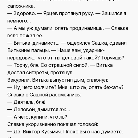
сапожника.
— Здорово. — Ярцев протянул руку. — Зашился я
немного...
— А мы уж думали, опять продинамишь. — Славка
вяло пожал ее.
— Витька-динамист... — ощерился Сашка, сдавил
Витькины пальцы. — Наше вам, ударник-
передовик... что эт ты деловой такой? Торчишь?
— Торчу, бля. Со страшной силой. — Витька
достал сигареты, протянул.
Закурили. Витька выпустил дым, сплюнул:
— Ну, чего молчите? Мне, што ль, опять бежать?
Славка с Сашкой рассмеялись:
— Деятель, бля!
— Деловой, дымится аж...
— А чего, купили, что ль?
Славка укоризненно покачал головой:
— Да, Виктор Кузьмич. Плохо вы о нас думаете.