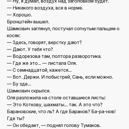
— Ну, я думал, воздух над заголовком будет.
— Никакого воздуха, все в норме.
— Хорошо.
Бронштейн вышел.
Шамкович заглянул, постучал согнутым пальцем о
косяк:
— Здесь, говорят, верстку дают?
— Дают. У тебя что?
— Водорезова там, полтора разворотика.
— Где же это... — листала Оля.
— С семнадцатой, кажется...
— Вот. Держи. И побыстрей, Сань, если можно.
— Бу зде...
Шамкович скрылся.
Оля разложила на столе оставшиеся листы:
— Это Коткову, шахматы... так. А это что?
Барановские, что ль? А где Баранов? Ба-ра-нов!
Где ты?
— Он обедает, — поднял голову Тумаков.