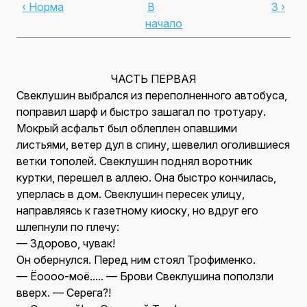
‹ Норма
В
3 ›
начало
ЧАСТЬ ПЕРВАЯ
Свеклушин выбрался из переполненного автобуса,
поправил шарф и быстро зашагал по тротуару.
Мокрый асфальт был облеплен опавшими
листьями, ветер дул в спину, шевелил оголившиеся
ветки тополей. Свеклушин поднял воротник
куртки, перешел в аллею. Она быстро кончилась,
уперлась в дом. Свеклушин пересек улицу,
направляясь к газетному киоску, но вдруг его
шлепнули по плечу:
— Здорово, чувак!
Он обернулся. Перед ним стоял Трофименко.
— Ёоооо-моё..... — Брови Свеклушина поползли
вверх. — Серега?!