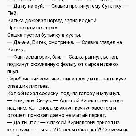
— Да ну на хуй. — Славка протянул ему бутылку. —
Пей.
Витька дожевал норму, запил водкой.
Проглотили по сырку.
Сашка пустил бутылку в кусты.
— Да-а-а, Витек, смотри-ка. — Славка глядел на
Витьку.
— Фантасмагория, бля. — Сашка рыгнул, встал,
подкинул скомканную фольгу от сырка и ловко
пнул.
Серебристый комочек описал дугу и пропал в куче
опавших листьев.
Кот обнюхал сосиску, поднял голову и мяукнул.
— Ешь, ешь, Синус. — Алексей Кириллович стоял
над ним. Кот снова мяукнул, качнул хвостом и
отошел, понюхал давно не мытый паркет.
— Да ты что? — Алексей Кириллович присел на
корточки. — Ты что? Совсем обнаглел?! Сосиски не