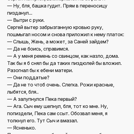
— Ну, бля, башка гудит. Прям в переносицу
пизданул...
— Вытри с руки.
Сергей вытер забрызганную кровью руку,
пошмыгал носом и снова приложил к нему платок:
— Слышь, Жень, а может, за Саней зайдем?
— Да не боись, справимся.
— А у меня ремень со свинцом, как назло, дома.
Так бы я б снял бы да таких пиздюлей бы вложил.
Разогнал бы к ебени матери.
— Они поддатые?
— Да не то чтоб очень. Слегка. Рожи красные,
лыбятся, бля..
— А залупнулся Пека первый?
— Ага. Сыч ему шепнул, бля, тот ко мне. Ну,
попиздели, Пека сам ссыт. Обозвал меня, я
толкнул его. Тут Сыч и вмазал.
— Ясненько.