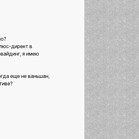
шо?
люс-директ в
овайдинг, я имею
огда еще не ваньшан,
тиве?