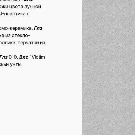
ожи цвета лунной
 J-пластика с
ермо-керамика.
Глз
е из стекло-
олика, перчатки из
Глз
0-0.
Влс
“Victim
жьи унты.