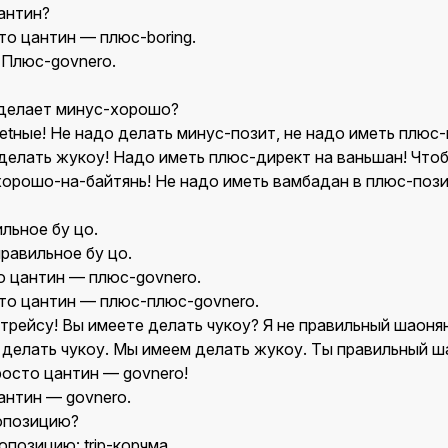
антин?
о цантин — плюс-boring.
 Плюс-govnero.
делает минус-хорошо?
etные! Не надо делать минус-позит, не надо иметь плюс-
 делать жукоу! Надо иметь плюс-директ на ваньшан! Чт
хорошо-на-байтянь! Не надо иметь вамбадан в плюс-пози
льное бу цо.
равильное бу цо.
 цантин — плюс-govnero.
о цантин — плюс-плюс-govnero.
рейсу! Вы имеете делать чукоу? Я не правильный шаоня
делать чукоу. Мы имеем делать жукоу. Ты правильный ш
осто цантин — govnero!
нтин — govnero.
опозицию?
позицию: trip-корчма.