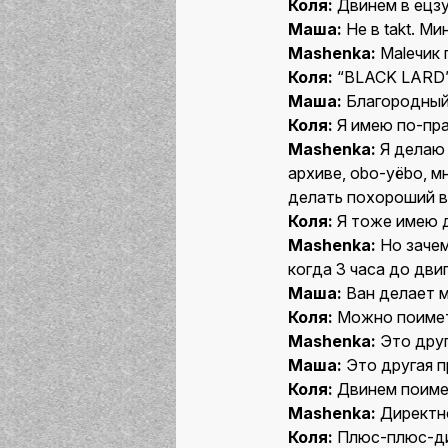
Коля:
Двинем в ецзу
Маша:
Не в takt. Ми
Mashenka:
Maleчик 
Коля:
“BLACK LARD” 
Маша:
Благородный
Коля:
Я имею по-пра
Mashenka:
Я делаю 
архиве, obo-уёbo, м
делать похороший в
Коля:
Я тоже имею 
Mashenka:
Но зачем
когда 3 часа до дви
Маша:
Ван делает 
Коля:
Можно поимет
Mashenka:
Это друг
Маша:
Это другая п
Коля:
Двинем поимет
Mashenka:
Директн
Коля:
Плюс-плюс-ди