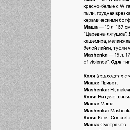
красно-белые с W-п
пыли, грудная врезк
керамическими ботф
Маша
— 19 л. 167 см
“Царевна-лягушка”.
кашемира, меланжев
белой лайки, туфли 
Mashenka
— 15 л. 17
of violence”.
Одж
тиг
Коля
(
подходит к с
Маша:
Привет.
Mashenka:
Hi, maleч
Коля:
Ни цзяо шэнь
Маша:
Маша.
Mashenka:
Mashenk
Коля:
Коля. Concret
Маша:
Смотря что.