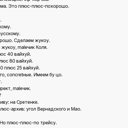
чма. Это плюс-плюс-похорошо.
.
кому.
русскому.
рошо. Сделаем жукоу.
жукоу, maleчик Коля.
юс 40 вайхуй.
люс 80 вайхуй.
0 плюс 25 вайхуй.
о, concretные. Имеем бу цо.
.
ект, maleчик.
?
ву: на Сретенке.
люс-архив: угол Вернадского и Мао.
 Но плюс-плюс-по трейсу.