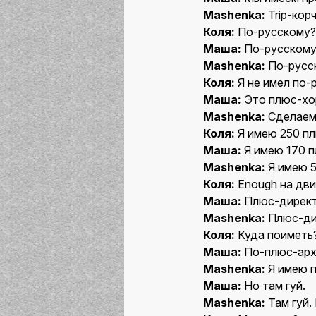
Mashenka:
Trip-кор
Коля:
По-русскому?
Маша:
По-русскому
Mashenka:
По-русс
Коля:
Я не имел по-
Маша:
Это плюс-хо
Mashenka:
Сделаем 
Коля:
Я имею 250 пл
Маша:
Я имею 170 п
Mashenka:
Я имею 5
Коля:
Enough на двиг
Маша:
Плюс-директ
Mashenka:
Плюс-дир
Коля:
Куда поиметь
Маша:
По-плюс-архи
Mashenka:
Я имею п
Маша:
Но там гуй.
Mashenka:
Там гуй.