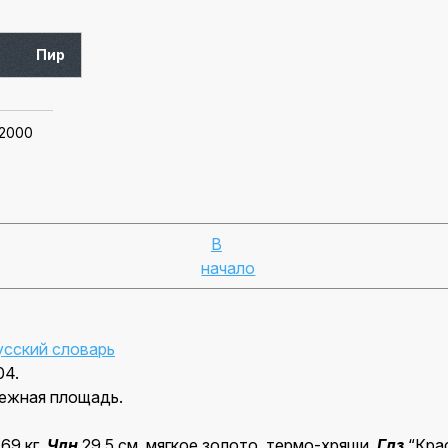
Пир
 2000
В
начало
усский словарь
04.
ежная площадь.
 69 кг.
Члн
29,5 см, мягкое золото, термо-хрящи.
Глз
“Кра