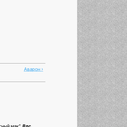
Аварон ›
сный мак”.
Влс