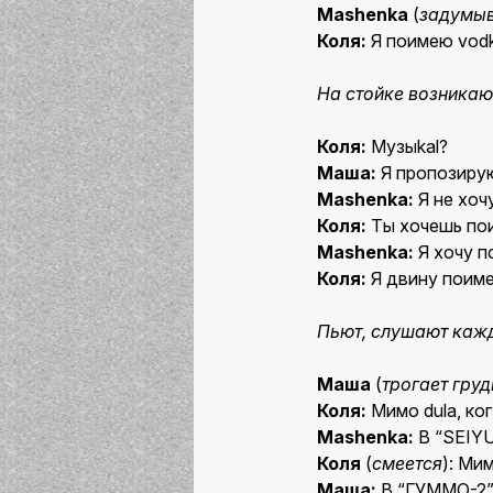
Mashenka
(
задумыв
Коля:
Я поимею vodk
На стойке возникают
Коля:
Музыkal?
Маша:
Я пропозирую
Mashenka:
Я не хочу
Коля:
Ты хочешь по
Mashenka:
Я хочу п
Коля:
Я двину поиме
Пьют, слушают кажд
Маша
(
трогает груд
Коля:
Мимо dula, ког
Mashenka:
В “SEIYU
Коля
(
смеется
): Мим
Маша:
В “ГУММО-2”