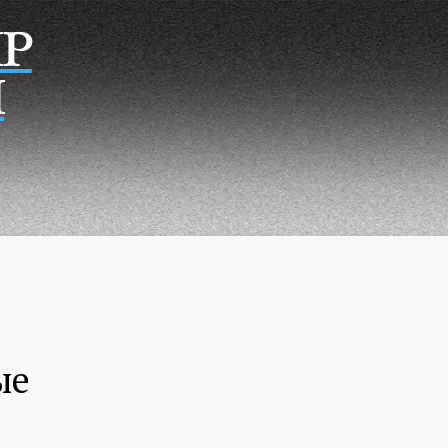
Р
Н
ые