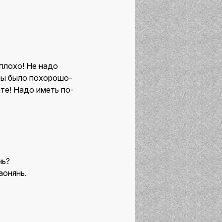
плохо! Не надо
обы было похорошо-
те! Надо иметь по-
нь?
аонянь.