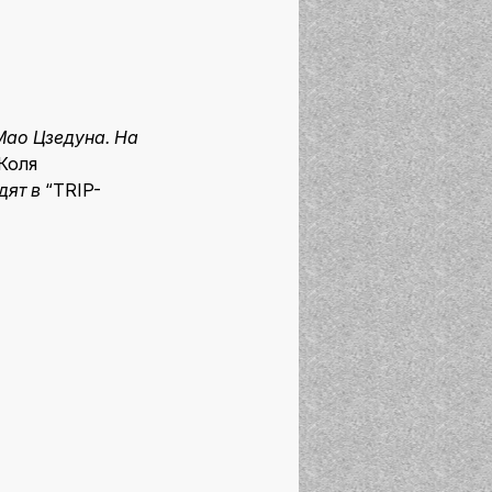
Мао Цзедуна. На
Коля
дят в
“TRIP-