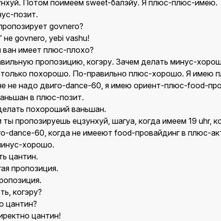
нхуй. Потом поимеем sweet-балэйу. Я плюс-плюс-имею.
нус-позит.
пропозирует govnero?
не govnero, yebi vashu!
 ван имеет плюс-плохо?
вильную пропозицию, когэру. Зачем делать минус-хоро
только похорошо. По-правильно плюс-хорошо. Я имею п
не не надо двиго-dance-60, я имею ориент-плюс-food-пр
аньшан в плюс-позит.
делать похороший ваньшан.
 ты пропозируешь ецзунхуй, шагуа, когда имеем 19 uhr, к
го-dance-60, когда не имееют food-провайдинг в плюс-ак
минус-хорошо.
ь цантин.
ая пропозиция.
ропозиция.
ь, когэру?
о цантин?
ректно цантин!