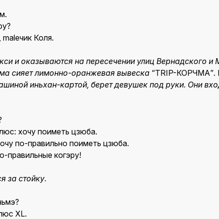
м.
ру?
 maleчик Коля.
акси и оказываются на пересечении улиц Вернадского и 
ома сияет лимонно-оранжевая вывеска
“TRIP-КОРЧМА”
.
ашиной иньхан-картой, берет девушек под руки. Они вхо
?
юс: хочу поиметь цзюба.
очу по-правильно поиметь цзюба.
по-правильные когэру!
я за стойку.
ньмэ?
люс XL.