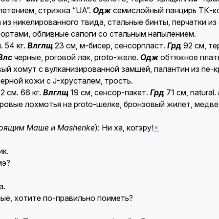
летением, стрижка “UA”.
Одж
семислойный панцирь ТК-к
а из никелированного твида, стальные бинты, перчатки из
ортами, обливные сапоги со стальным напылением.
. 54 кг.
Влглщ
23 см, м-бисер, сенсорпласт.
Грд
92 см, т
Влс
черные, роговой лак, proto-желе.
Одж
обтяжное плать
ый хомут с вулканизированной замшей, палантин из ne-кр
черной кожи с J-хрусталем, трость.
2 см. 66 кг.
Влглщ
19 см, сенсор-пакет.
Грд
71 см, natural.
ровые лохмотья на proto-шелке, бронзовый жилет, медве
тоящим Маше и Mashenke
): Ни ха, когэру!
*
ик.
мэ?
a.
ные, хотите по-правильно поиметь?