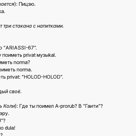
ается
): Пицзю.
a.
 три стакана с напитками.
 “ARIASSI-67”.
 поиметь privat музыkal.
иметь norma?
оиметь norma.
ть privat: “HOLOD-HOLOD”.
ый своё.
ь Коли
): Где ты поимел A-prorub? В “Гаити”?
эру.
”?
о dula!
?