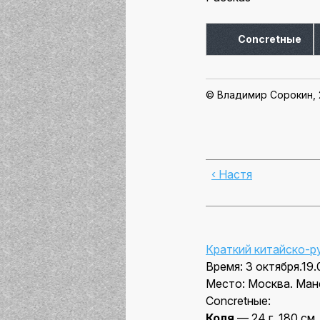
Concretные
© Владимир Сорокин,
‹ Настя
Краткий китайско-р
Время: 3 октября.19.
Место: Москва. Ман
Concretные:
Коля
— 24 г. 180 см.