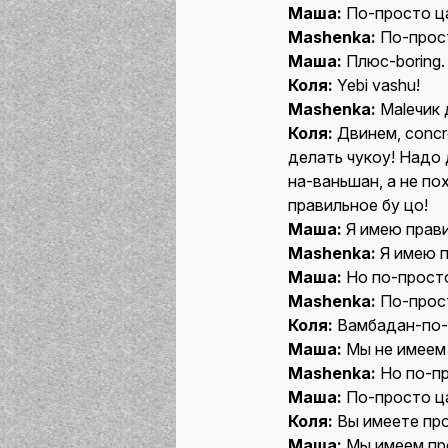
Маша:
По-просто ц
Mashenka:
По-прост
Маша:
Плюс-boring.
Коля:
Yebi vashu!
Mashenka:
Maleчик 
Коля:
Двинем, concr
делать чукоу! Надо
на-ваньшан, а не по
правильное бу цо!
Маша:
Я имею прави
Mashenka:
Я имею п
Маша:
Но по-просто
Mashenka:
По-прост
Коля:
Вамбадан-по-т
Маша:
Мы не имеем 
Mashenka:
Но по-пр
Маша:
По-просто ца
Коля:
Вы имеете пр
Маша:
Мы имеем про