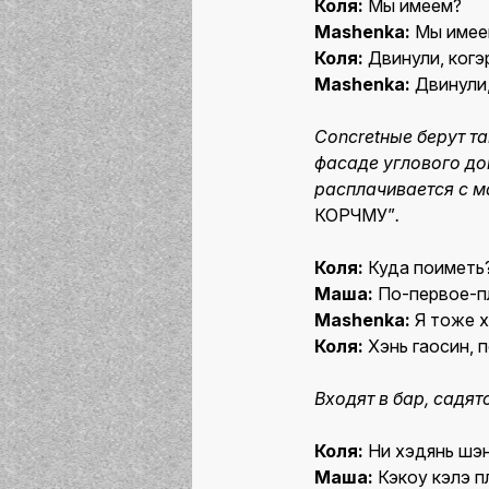
Коля:
Мы имеем?
Mashenka:
Мы имее
Коля:
Двинули, когэ
Mashenka:
Двинули,
Concretные берут т
фасаде углового д
расплачивается с м
КОРЧМУ”
.
Коля:
Куда поиметь
Маша:
По-первое-пл
Mashenka:
Я тоже х
Коля:
Хэнь гаосин, 
Входят в бар, садятс
Коля:
Ни хэдянь шэ
Маша:
Кэкоу кэлэ п