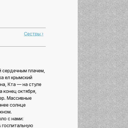
Сестры ›
й сердечным плачем,
ка ел крымский
на, Кта — на стуле
а конец октября,
Фер. Массивные
ннее солнце
кном.
ло с нами:
в госпитальную