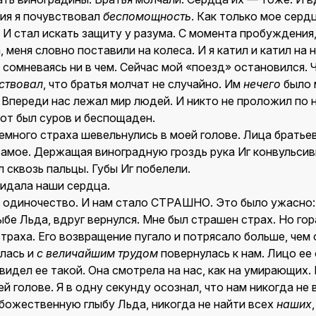
ия я почувствовал
беспомощность
. Как только мое серд
И стал искать защиту у разума. С момента пробуждения,
 меня словно поставили на колеса. И я катил и катил на н
 сомневаясь ни в чем. Сейчас мой «поезд» остановился.
ствовал
, что братья молчат не случайно. Им
нечего
было 
. Впереди нас лежал мир людей. И никто не проложил по 
тот был суров и беспощаден.
емного страха шевельнулись в моей голове. Лица братье
самое. Держащая виноградную гроздь рука Иг конвульсив
 сквозь пальцы. Губы Иг побелели.
идала наши сердца.
 одиночество. И нам стало СТРАШНО. Это было ужасно: 
ыбе Льда, вдруг вернулся. Мне был страшен страх. Но го
траха. Его возвращение пугало и потрясало больше, чем о
лась и
с
величайшим
трудом
повернулась к нам. Лицо ее
 видел ее такой. Она смотрела на нас, как на умирающих.
й голове. Я в одну секунду осознал, что нам никогда не 
 божественную глыбу Льда, никогда не найти всех
наших