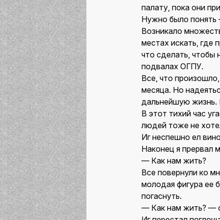
палату, пока они при
Нужно было понять
Возникало множество
местах искать, где 
что сделать, чтобы 
подвалах ОГПУ.
Все, что произошло,
месяца. Но надеять
дальнейшую жизнь. 
В этот тихий час уг
людей тоже не хотел
Иг неспешно ел вино
Наконец я прервал 
— Как нам жить?
Все повернули ко м
молодая фигура ее 
погаснуть.
— Как нам жить? — с
Иг перестал поглоща