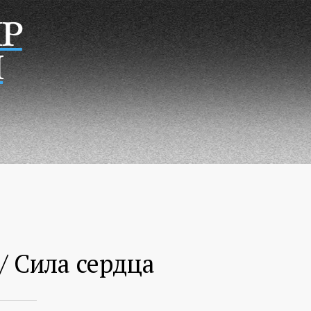
Р
Н
/ Сила сердца