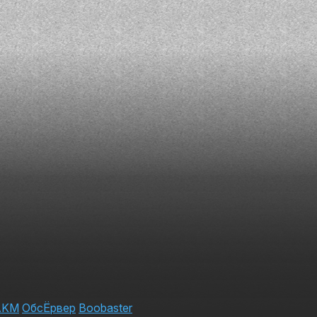
AKM
ОбсЁрвер
Boobaster