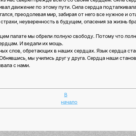
чивал
движение
по этому пути. Сила сердца подталкивала
игался, преодолевая мир, забирая от него все нужное и о
трахи, неуверенность в будущем, опасения за жизнь бр
нцем палате мы обрели
полную
свободу. Потому что
пол
ердцам. И ведали их мощь.
ных слов, обретающих в наших сердцах. Язык сердца ста
Обнявшись, мы учились друг у друга. Сердца наши стано
вала с нами.
В
начало