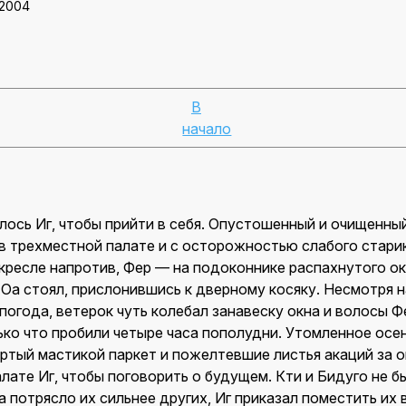
 2004
В
начало
лось Иг, чтобы прийти в себя. Опустошенный и очищенны
 в трехместной палате и с осторожностью слабого стари
 кресле напротив, Фер — на подоконнике распахнутого ок
Оа стоял, прислонившись к дверному косяку. Несмотря н
погода, ветерок чуть колебал занавеску окна и волосы 
ько что пробили четыре часа пополудни. Утомленное осе
ертый мастикой паркет и пожелтевшие листья акаций за о
лате Иг, чтобы поговорить о будущем. Кти и Бидуго не бы
потрясло их сильнее других, Иг приказал поместить их 