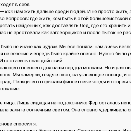
ходят в себя.
 —
как
нам жить дальше среди людей. И не просто жить, 
 вопросов: где жить, кем быть в этой большевистской ст
прятать найденных, как доставлять Лед, где его хранить 
нас не арестовали как заговорщиков и после пыток не ра
 было не иначе как
чудом
. Мы все поняли: нам
очень
везло
ся на везение и впредь было крайне опасно. Нужно было
р
И составить план действий.
асающего осеннего дня наши сердца молчали. Но и разгов
ось. Мы замерли, глядя в окно, на угасающее солнце, и 
град. Пальцы его отрывали фиолетовые ягоды и отправля
молчание:
не лица. Лишь сидящая на подоконнике Фер осталась неп
была залита солнечным светом. Она словно удерживала св
нова спросил я.
ть виноградины. Братья молчали. Сердца их — тоже. И в