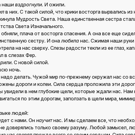
а наши
вздрогнули
. И ожили.
ил
в них. С такой силой, что крики восторга вырвались из
окинула Мудрость Света. Наша единственная сестра стал
тства Света Изначального.
 обняли, плача от восторга спасения. А она все еще сиде
нственную сестру. И она
любила
нас. Сжимая наши руки
трела на нас сверху. Слезы радости текли из ее глаз, кап
л в слезах Фер.
орили
. С новой силой.
сю ночь.
о надо делать. Чужой мир по-прежнему окружал нас со вс
ожены дороги и колеи. Сила сердца проложила эти дорог
ы увидели в нем глубокие щели, которые ждали нас. Нам
вигаться по этим дорогам, заползать в щели мира, мимик
языке людей:
удет с нами. Он
научит
нас. И мы сделаем все, что необх
не доверялись только своему разуму. Любой замысел, лю
из нас сверял прежде всего со своим сердцем. Сила се