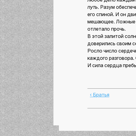
путь
. Разум обеспе
его спиной. И он дв
мешающее. Ложные с
отлетало прочь.
В этой залитой сол
доверились своим с
Росло число сердеч
каждого разговора. 
И сила сердца пребы
‹ Братья