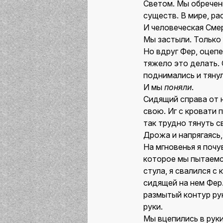
Светом. Мы обречен
существ. В мире, р
И человеческая Сме
Мы застыли. Только 
Но вдруг Фер, оцеп
тяжело это делать. 
поднимались и тянул
И мы
поняли
.
Сидящий справа от н
свою. Иг с кровати 
так трудно тянуть с
Дрожа и напрягаясь,
На мгновенья я почу
которое мы пытаемся
стула, я свалился с 
сидящей на нем Фер.
размытый контур рук
руки.
Мы вцепились в руки