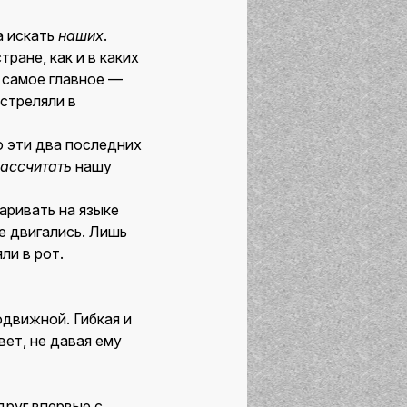
а искать
наших
.
ране, как и в каких
и самое главное —
сстреляли в
 эти два последних
ассчитать
нашу
аривать на языке
не двигались. Лишь
ли в рот.
одвижной. Гибкая и
ет, не давая ему
друг впервые с