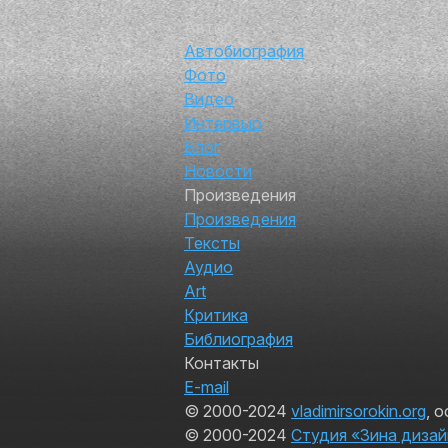
Автор
Автобиография
Фото
Видео
Интервью
Блог
Новости
Произведения
Произведения
Тексты
Аудио
Art
Критика
Библиография
Контакты
E-mail
© 2000-2024
vladimirsorokin.org
, 
© 2000-2024
Студия «Зина дизай