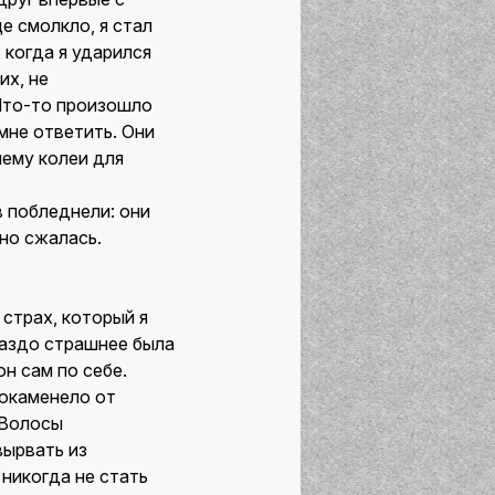
це смолкло, я стал
 когда я ударился
их, не
 Что-то произошло
мне ответить. Они
нему колеи для
в побледнели: они
но сжалась.
страх, который я
раздо страшнее была
н сам по себе.
 окаменело от
 Волосы
вырвать из
, никогда не стать