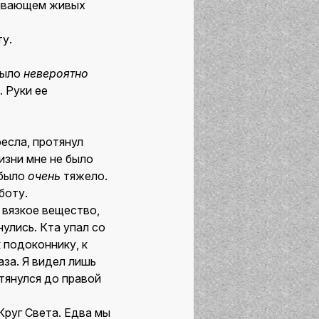
лывающем живых
у.
было
невероятно
. Руки ее
ресла, протянул
жизни мне не было
 было
очень
тяжело.
боту.
 вязкое вещество,
нулись. Кта упал со
 подоконнику, к
аза. Я видел лишь
отянулся до правой
Круг Света. Едва мы