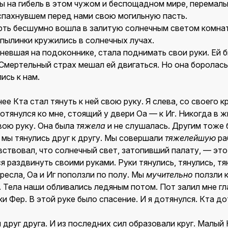
ы на гибель в этом чужом и беспощадном мире, перема
аспахнувшем перед нами свою могильную пасть.
рть бесшумно вошла в залитую солнечным светом комнат
пылинки кружились в солнечных лучах.
еневшая на подоконнике, стала поднимать свои руки. Ей 
Смертельный страх мешал ей двигаться. Но она боролась
ись к нам.
ее Кта стал тянуть к ней свою руку. Я слева, со своего к
потянулся ко мне, стоящий у двери Оа — к Иг. Никогда в 
вою руку. Она была
тяжела
и не слушалась. Другим тоже
 мы тянулись друг к другу. Мы совершали
тяжелейшую
ра
вствовал, что солнечный свет, затопивший палату, — это
 раздвинуть своими руками. Руки тянулись, тянулись, тя
кресла, Оа и Иг поползли по полу. Мы
мучительно
ползли к
 Тела наши обливались ледяным потом. Пот залил мне гл
и Фер. В этой руке было спасение. И я дотянулся. Кта д
 друг друга. И из последних сил образовали круг. Малый 