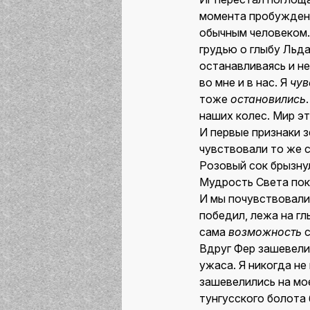
момента пробужден
обычным человеком. 
грудью о глыбу Льда,
останавливаясь и не
во мне и в нас. Я
чув
тоже
остановились
наших колес. Мир э
И первые признаки з
чувствовали то же 
Розовый сок брызнул
Мудрость Света пок
И мы почувствовали
победил, лежа на гл
сама
возможность
с
Вдруг Фер зашевели
ужаса. Я никогда не
зашевелились на мое
тунгусского болота