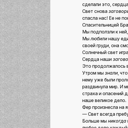
сделали это, сердц
Свет снова
заговор
спасла нас! Ее не п
Спасительницей Бра
Мы подползли к ней,
Мы
любили
нашу еди
своей груди, она смо
Солнечный свет игра
Сердца наши
загов
Это продолжалось в
Утром мы
знали
, чт
нему уже были прол
раздвинула мир. И м
страха и опасений д
наше великое дело.
Фер произнесла на 
— Свет всегда преб
Больше мы
никогда
любое дело каждый 