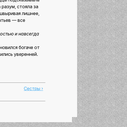
 разум, стояла за
тшвыривая лишнее,
атьев — все
ностью
и
навсегда
новился богаче от
вились уверенней.
Сестры ›