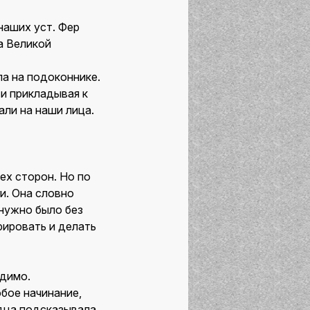
 наших уст. Фер
а Великой
ла на подоконнике.
 и прикладывая к
али на наши лица.
ех сторон. Но по
и. Она словно
 нужно было без
рировать и делать
одимо.
бое начинание,
рдца подсказывала