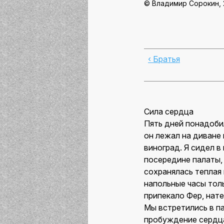
© Владимир Сорокин,
‹ Братья
Сила сердца
Пять дней понадоби
он лежал на диване
виноград. Я сидел в
посередине палаты, 
сохранялась теплая 
напольные часы тол
припекало Фер, нат
Мы встретились в па
пробуждение сердца 